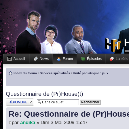
Accueil
News
Forum
Épisodes
La série
Index du forum
‹
Services spécialisés
‹
Unité pédiatrique : jeux
Questionnaire de (Pr)House(t)
Publier une réponse
Re: Questionnaire de (Pr)House
par
andika
» Dim 3 Mai 2009 15:47