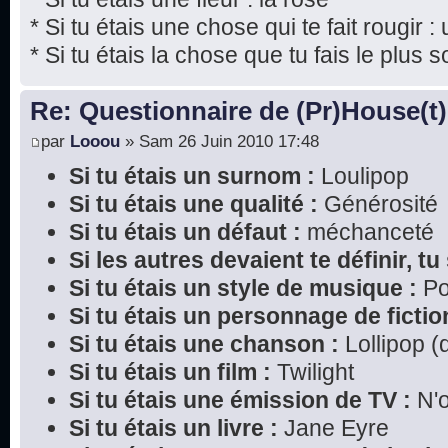
* Si tu étais une chose qui te fait rougir : 
* Si tu étais la chose que tu fais le plus s
Re: Questionnaire de (Pr)House(t)
par
Looou
» Sam 26 Juin 2010 17:48
Si tu étais un surnom :
Loulipop
Si tu étais une qualité :
Générosité
Si tu étais un défaut :
méchanceté
Si les autres devaient te définir, tu 
Si tu étais un style de musique :
P
Si tu étais un personnage de fictio
Si tu étais une chanson :
Lollipop (
Si tu étais un film :
Twilight
Si tu étais une émission de TV :
N'o
Si tu étais un livre :
Jane Eyre