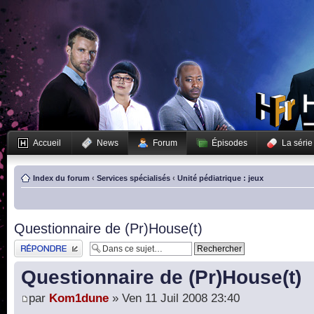
Accueil
News
Forum
Épisodes
La série
Index du forum
‹
Services spécialisés
‹
Unité pédiatrique : jeux
Questionnaire de (Pr)House(t)
Publier une réponse
Questionnaire de (Pr)House(t)
par
Kom1dune
» Ven 11 Juil 2008 23:40