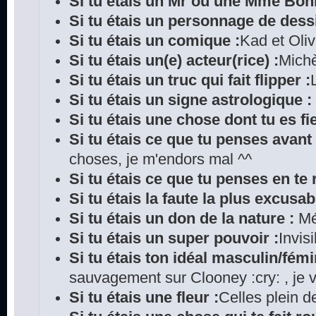
Si tu étais un Mr ou une Mme Bo
Si tu étais un personnage de dess
Si tu étais un comique :
Kad et Oliv
Si tu étais un(e) acteur(rice) :
Michè
Si tu étais un truc qui fait flipper :
Si tu étais un signe astrologique 
Si tu étais une chose dont tu es fie
Si tu étais ce que tu penses avant
choses, je m'endors mal ^^
Si tu étais ce que tu penses en te r
Si tu étais la faute la plus excusab
Si tu étais un don de la nature :
M
Si tu étais un super pouvoir :
Invisi
Si tu étais ton idéal masculin/fémi
sauvagement sur Clooney :cry: , je 
Si tu étais une fleur :
Celles plein d