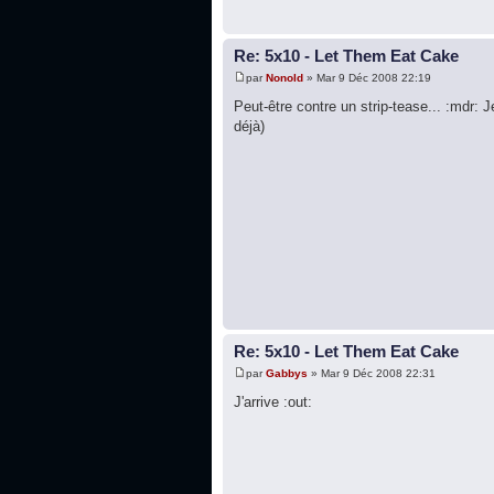
Re: 5x10 - Let Them Eat Cake
par
Nonold
» Mar 9 Déc 2008 22:19
Peut-être contre un strip-tease... :mdr: J
déjà)
Re: 5x10 - Let Them Eat Cake
par
Gabbys
» Mar 9 Déc 2008 22:31
J'arrive :out: