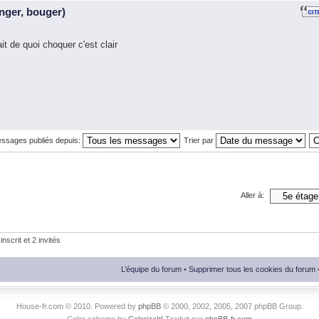
nger, bouger)
 de quoi choquer c'est clair
essages publiés depuis:
Trier par
Aller à:
nscrit et 2 invités
L’équipe du forum
•
Supprimer tous les cookies du forum
House-fr.com © 2010. Powered by
phpBB
© 2000, 2002, 2005, 2007 phpBB Group.
Color scheme by
ColorizeIt!
Traduit par
phpBB-fr.com