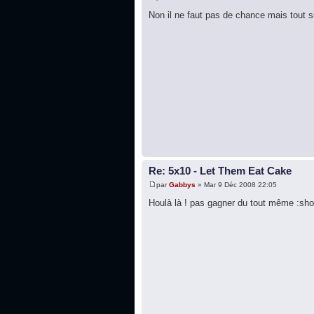
Non il ne faut pas de chance mais tout 
Re: 5x10 - Let Them Eat Cake
par
Gabbys
» Mar 9 Déc 2008 22:05
Houlà là ! pas gagner du tout même :sho