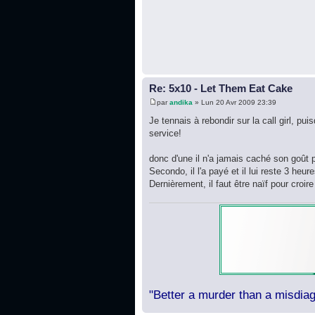
Re: 5x10 - Let Them Eat Cake
par
andika
» Lun 20 Avr 2009 23:39
Je tennais à rebondir sur la call girl, p
service!
donc d'une il n'a jamais caché son goût p
Secondo, il l'a payé et il lui reste 3 heu
Dernièrement, il faut être naïf pour croire q
"Better a murder than a misdiag