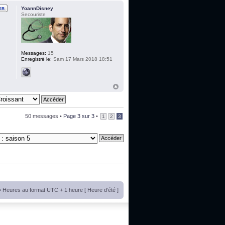
YoannDisney
Secouriste
Messages:
15
Enregistré le:
Sam 17 Mars 2018 18:51
50 messages •
Page
3
sur
3
•
1
2
3
• Heures au format UTC + 1 heure [ Heure d’été ]