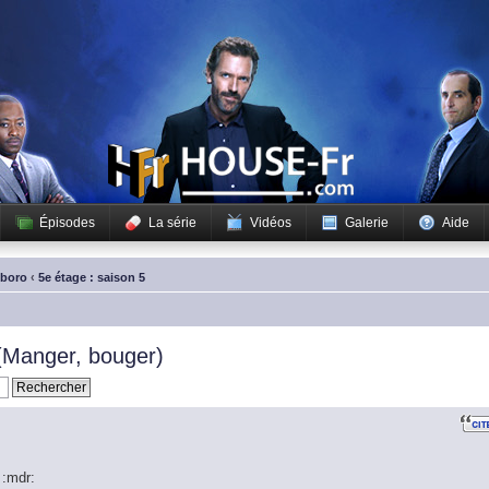
Épisodes
La série
Vidéos
Galerie
Aide
sboro
‹
5e étage : saison 5
(Manger, bouger)
 :mdr: