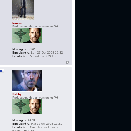
Nonold
Professeurs des universités et PH
Messages:
3262
Enregistré le:
Lun 27 Oct 2008 22:32
Localisation:
Appartement 221B
Gabbys
Professeurs des universités et PH
Messages:
4473
Enregistré le:
Mar 29 Avr 2008 12:21
Localisation:
Sous la couette avec
Gregory HOUSE....