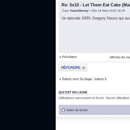
Re: 5x10 - Let Them Eat Cake (Ma
par
YoannDisney
» Dim 18 Mars 2018 16:30
Un épisode 100% Gregory House qui avait
Précédent
Afficher les m
Publier une réponse
Retour vers 5e étage : saison 5
QUI EST EN LIGNE
Utilisateurs parcourant ce forum : Aucun utilisateur i
Index du forum