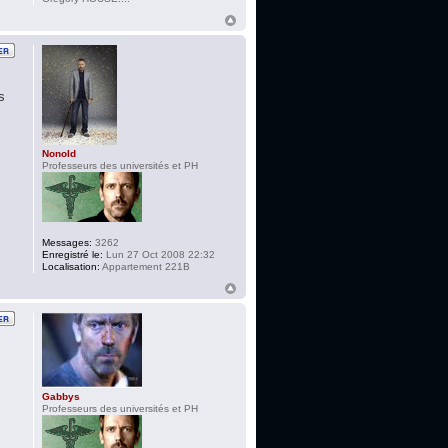
s
Nonold
Professeurs des universités et PH
Messages:
3262
Enregistré le:
Lun 27 Oct 2008 22:32
Localisation:
Appartement 221B
Gabbys
Professeurs des universités et PH