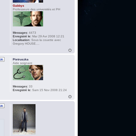
Gabbys
Professeurs des universités et PH
Messages:
4473
Enregistré le:
Mar 29 Avr 2008 12:21
Localisation:
Sous la couette avec
Gregory HOUSE....
Pietruszka
Aide soignant
Messages:
33
Enregistré le:
Sam 15 Nov 2008 21:24