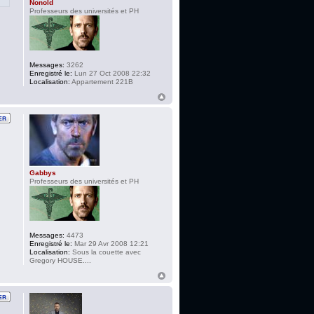
Nonold
Professeurs des universités et PH
Messages:
3262
Enregistré le:
Lun 27 Oct 2008 22:32
Localisation:
Appartement 221B
Gabbys
Professeurs des universités et PH
Messages:
4473
Enregistré le:
Mar 29 Avr 2008 12:21
Localisation:
Sous la couette avec
Gregory HOUSE....