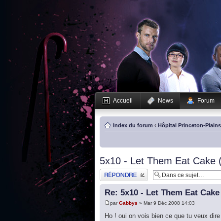
Accueil
News
Forum
Index du forum
‹
Hôpital Princeton-Plain
5x10 - Let Them Eat Cake 
Publier une réponse
Re: 5x10 - Let Them Eat Cake
par
Gabbys
» Mar 9 Déc 2008 14:03
Ho ! oui on vois bien ce que tu veux dire