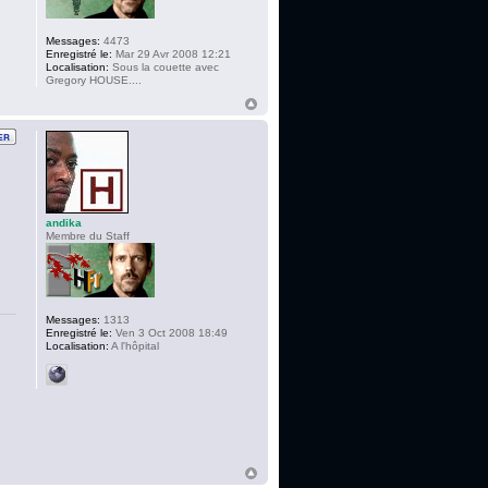
Messages:
4473
Enregistré le:
Mar 29 Avr 2008 12:21
Localisation:
Sous la couette avec
Gregory HOUSE....
andika
Membre du Staff
Messages:
1313
Enregistré le:
Ven 3 Oct 2008 18:49
Localisation:
A l'hôpital