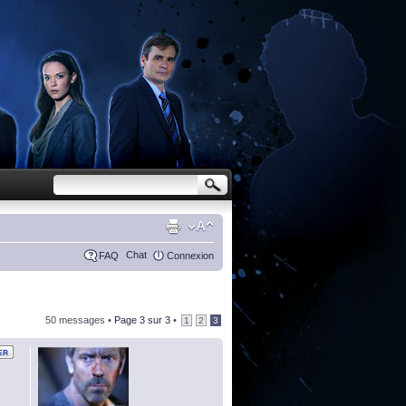
Chat
FAQ
Connexion
50 messages •
Page
3
sur
3
•
1
2
3