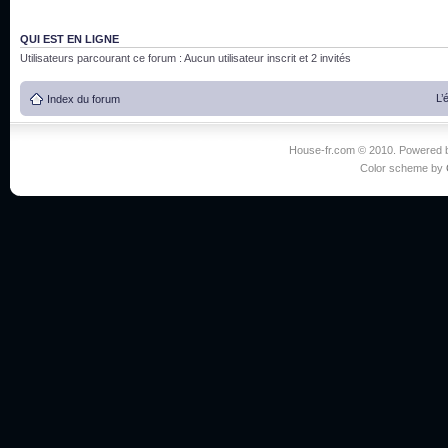
QUI EST EN LIGNE
Utilisateurs parcourant ce forum : Aucun utilisateur inscrit et 2 invités
L’
Index du forum
House-fr.com © 2010. Powered
Color scheme by