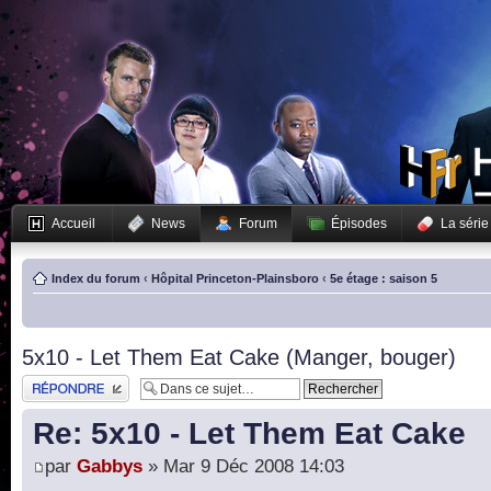
Accueil
News
Forum
Épisodes
La série
Index du forum
‹
Hôpital Princeton-Plainsboro
‹
5e étage : saison 5
5x10 - Let Them Eat Cake (Manger, bouger)
Publier une réponse
Re: 5x10 - Let Them Eat Cake
par
Gabbys
» Mar 9 Déc 2008 14:03