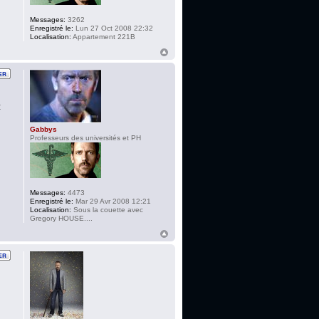
Messages:
3262
Enregistré le:
Lun 27 Oct 2008 22:32
Localisation:
Appartement 221B
:
Gabbys
Professeurs des universités et PH
Messages:
4473
Enregistré le:
Mar 29 Avr 2008 12:21
Localisation:
Sous la couette avec
Gregory HOUSE....