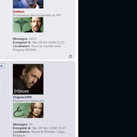
Gabbys
Professeurs des universités et PH
Messages:
4473
Enregistré le:
Mar 29 Avr 2008 12:21
Localisation:
Sous la couette avec
Gregory HOUSE....
Virginie1505
Etudiant en médecine
Messages:
25
Enregistré le:
Mer 26 Nov 2008 15:27
Localisation:
Heure-le-Romain, Liège,
Belgique