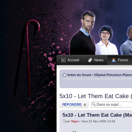
Accueil
News
Forum
Index du forum
‹
Hôpital Princeton-Plain
5x10 - Let Them Eat Cake 
Publier une réponse
5x10 - Let Them Eat Cake (Ma
par
Yoyo
» Sam 22 Nov 2008 14:54