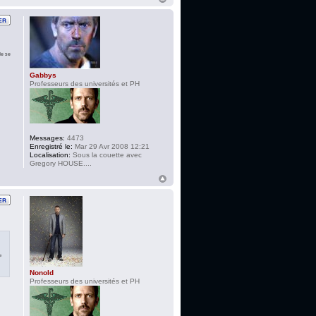
de se
Gabbys
Professeurs des universités et PH
Messages:
4473
Enregistré le:
Mar 29 Avr 2008 12:21
Localisation:
Sous la couette avec
Gregory HOUSE....
e
Nonold
Professeurs des universités et PH