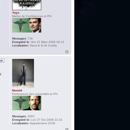
Yoyo
Maître de Conférences et PH
Messages:
716
Enregistré le:
Ven 21 Mars 2008 18:13
Localisation:
Dans le lit de Cuddy
s
Nonold
Professeurs des universités et PH
Messages:
3262
Enregistré le:
Lun 27 Oct 2008 22:32
Localisation:
Appartement 221B