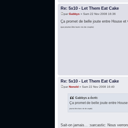
Re: 5x10 - Let Them Eat Cake
par
Gabbys
» Sam 22 Nov 2008 16:36
Ça promet de belle joute entre House et 
que pourrai être leurs vie de couple)
Re: 5x10 - Let Them Eat Cake
par
Nonold
» Sam 22 Nov 2008 16:40
Gabbys a écrit:
Ça promet de belle joute entre House 
pourrai être leurs vie de couple)
Sait-on jamais... :sarcastic: Nous verro