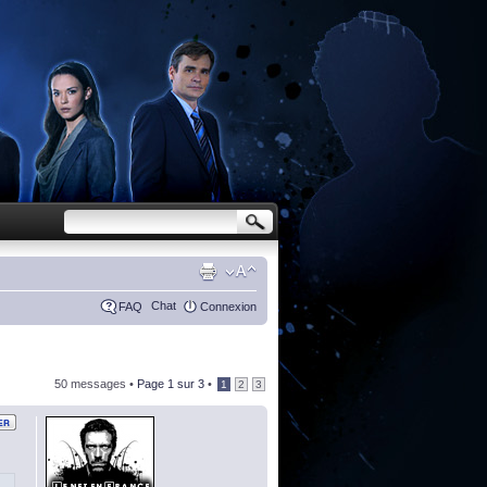
Chat
FAQ
Connexion
50 messages •
Page
1
sur
3
•
1
2
3