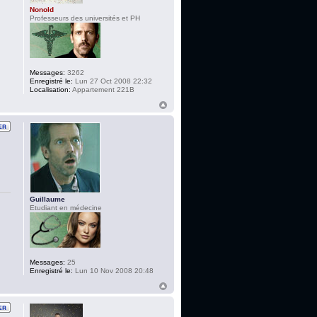
Nonold
Professeurs des universités et PH
Messages:
3262
Enregistré le:
Lun 27 Oct 2008 22:32
Localisation:
Appartement 221B
Guillaume
Etudiant en médecine
Messages:
25
Enregistré le:
Lun 10 Nov 2008 20:48