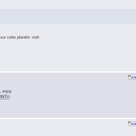
ur cette planète :mdr:
, enjoy
53NTU