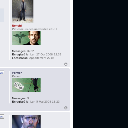
Nonold
Professeurs des universités et PH
Messages:
3262
Enregistré le:
Lun 27 Oct 2008 22:32
Localisation:
Appartement 221B
verwen
Patient
Messages:
3
Enregistré le:
Lun 5 Mai 2008 13:23