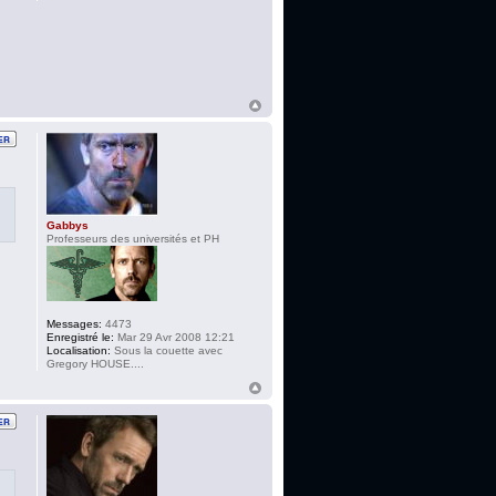
Gabbys
Professeurs des universités et PH
Messages:
4473
Enregistré le:
Mar 29 Avr 2008 12:21
Localisation:
Sous la couette avec
Gregory HOUSE....