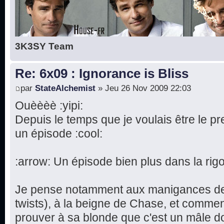
3K3SY Team
Re: 6x09 : Ignorance is Bliss
par
StateAlchemist
» Jeu 26 Nov 2009 22:03
Ouèèèè :yipi:
Depuis le temps que je voulais être le p
un épisode :cool:
:arrow: Un épisode bien plus dans la rigo
Je pense notamment aux manigances de 
twists), à la beigne de Chase, et commen
prouver à sa blonde que c'est un mâle d