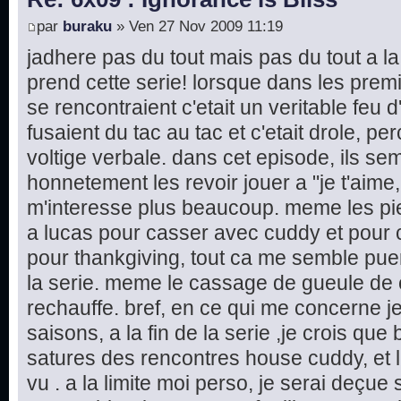
par
buraku
» Ven 27 Nov 2009 11:19
jadhere pas du tout mais pas du tout a l
prend cette serie! lorsque dans les pre
se rencontraient c'etait un veritable feu d'
fusaient du tac au tac et c'etait drole, p
voltige verbale. dans cet episode, ils sem
honnetement les revoir jouer a "je t'aime
m'interesse plus beaucoup. meme les pi
a lucas pour casser avec cuddy et pour c
pour thankgiving, tout ca me semble pueril
la serie. meme le cassage de gueule de 
rechauffe. bref, en ce qui me concerne je
saisons, a la fin de la serie ,je crois qu
satures des rencontres house cuddy, et l
vu . a la limite moi perso, je serai deçue si