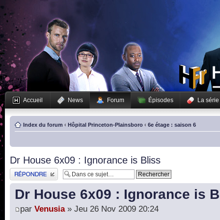
Accueil
News
Forum
Épisodes
La série
Index du forum
‹
Hôpital Princeton-Plainsboro
‹
6e étage : saison 6
Dr House 6x09 : Ignorance is Bliss
Publier une réponse
Dr House 6x09 : Ignorance is B
par
Venusia
» Jeu 26 Nov 2009 20:24