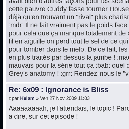
avait bien d'autres façons pour les scéna
cette pauvre Cuddy fasse tourner House 
déjà qu'en trouvant un "rival" plus chari
:mdr: Il ne fait vraiment pas le poids fac
pour cela que ça manque totalement de cré
fil en aiguille on perd tout le sel de ce qu
pour tomber dans le mélo. De ce fait, le
en plus traités par dessus la jambe ! :m
mauvais pour la série tout ça :bab: quel
Grey's anatomy ! :grr: Rendez-nous le "vr
Re: 6x09 : Ignorance is Bliss
par
Kelam
» Ven 27 Nov 2009 11:03
Aaaaaaaaah, je l'attendais, le topic ! Par
a dire, sur cet episode !