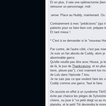
Et en plus, il rate une splénectomie (ben 
retrouver un personnage :mdr:
:arrow: Place au Huddy, maintenant. Ou p
Contrairement à mes "prédictions" (qui n'
patients pour se faire bien voir, prépare 
Et tant mieux !
* C'est à se demander si le "nouveau Hou
Par contre, de l'autre côté, c'est pas mie
Je suis un fan absolu de Cuddy, alors j
abominable garce.
Qu'elle veuille pas être avec House, je le
de là, le jour de
Thanksgiving
, et en plus
tiens, pleure pas"), c'est vraiment too m
de Lulu dans l'épisode 7 itou.
Je ne sais pas ce que veulent faire les s
Cuddy comme une garce, 'faut le faire.
On assiste en effet à un syndrome Titi/Gr
évite par chance les pièges de Sylvestre, 
chiens, ou joue à "ce petit doigt va au m
plaindra, et le petit Titi deviendra le m