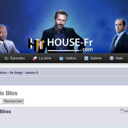
Épisodes
La série
Vidéos
Galerie
Aide
sboro
‹
6e étage : saison 6
s Bliss
Bliss