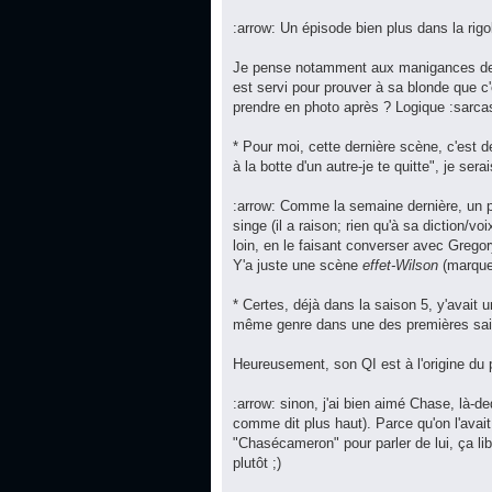
:arrow: Un épisode bien plus dans la rigo
Je pense notamment aux manigances de H
est servi pour prouver à sa blonde que c'
prendre en photo après ? Logique :sarcast
* Pour moi, cette dernière scène, c'est d
à la botte d'un autre-je te quitte", je sera
:arrow: Comme la semaine dernière, un p
singe (il a raison; rien qu'à sa diction/vo
loin, en le faisant converser avec Gregor
Y'a juste une scène
effet-Wilson
(marque 
* Certes, déjà dans la saison 5, y'avait une
même genre dans une des premières saison
Heureusement, son QI est à l'origine du p
:arrow: sinon, j'ai bien aimé Chase, là-de
comme dit plus haut). Parce qu'on l'avait
"Chasécameron" pour parler de lui, ça lib
plutôt ;)