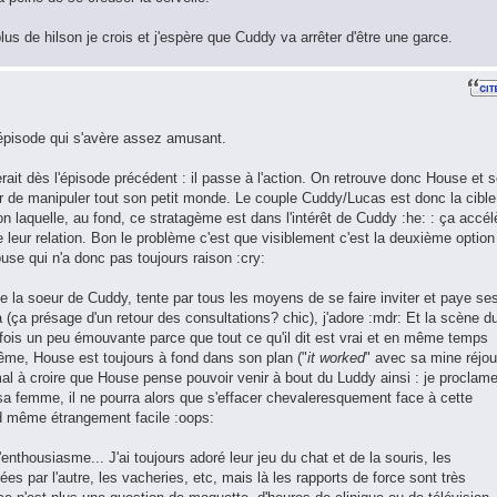
lus de hilson je crois et j'espère que Cuddy va arrêter d'être une garce.
épisode qui s'avère assez amusant.
erait dès l'épisode précédent : il passe à l'action. On retrouve donc House et 
 de manipuler tout son petit monde. Le couple Cuddy/Lucas est donc la cible
n laquelle, au fond, ce stratagème est dans l'intérêt de Cuddy :he: : ça accél
e leur relation. Bon le problème c'est que visiblement c'est la deuxième option
se qui n'a donc pas toujours raison :cry:
de la soeur de Cuddy, tente par tous les moyens de se faire inviter et paye se
pa (ça présage d'un retour des consultations? chic), j'adore :mdr: Et la scène d
 la fois un peu émouvante parce que tout ce qu'il dit est vrai et en même temps
même, House est toujours à fond dans son plan ("
it worked
" avec sa mine réjou
l à croire que House pense pouvoir venir à bout du Luddy ainsi : je proclam
sa femme, il ne pourra alors que s'effacer chevaleresquement face à cette
nd même étrangement facile :oops:
enthousiasme... J'ai toujours adoré leur jeu du chat et de la souris, les
es par l'autre, les vacheries, etc, mais là les rapports de force sont très