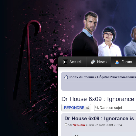
Accueil
News
Forum
Index du forum
‹
Hôpital Princeton-Plain
Dr House 6x09 : Ignorance i
Publier une réponse
Dr House 6x09 : Ignorance is 
par
Venusia
» Jeu 26 Nov 2009 20:24