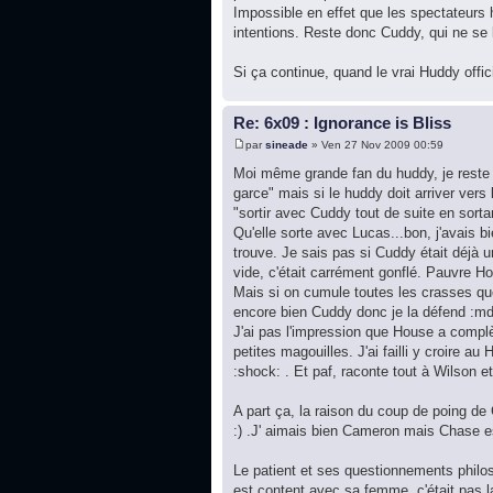
Impossible en effet que les spectateurs 
intentions. Reste donc Cuddy, qui ne se la
Si ça continue, quand le vrai Huddy offic
Re: 6x09 : Ignorance is Bliss
par
sineade
» Ven 27 Nov 2009 00:59
Moi même grande fan du huddy, je reste
garce" mais si le huddy doit arriver vers 
"sortir avec Cuddy tout de suite en sorta
Qu'elle sorte avec Lucas...bon, j'avais b
trouve. Je sais pas si Cuddy était déjà 
vide, c'était carrément gonflé. Pauvre Ho
Mais si on cumule toutes les crasses que 
encore bien Cuddy donc je la défend :mdr
J'ai pas l'impression que House a complète
petites magouilles. J'ai failli y croire 
:shock: . Et paf, raconte tout à Wilson e
A part ça, la raison du coup de poing de
:) .J' aimais bien Cameron mais Chase es
Le patient et ses questionnements philosop
est content avec sa femme, c'était pas la