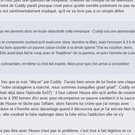
(ce n'est plus une question de moquette, d'heures de clinique ou de télévision..
ent de Cuddy paraît presque cruel parce qu'elle semble justement ne pas ten
 est sentimentalement impliqué, qu'il ne se livre pas à un simple délire
 je me permets donc en toute objectivité cette remarque : Cuddy est une abominab
 le comprends (surtout qu'il avait une :idea: derrière la tête), mais l'envoyer à 3 h d
lui faire apporter un pauvre casse-croûte à la dinde (genre "j't'ai eu couillon, tiens,
Elle avait déjà fait le coup avec le "baptême" de la gamine, et avec l'arrivée de Lul
 scénaristes, et même si c'est fait exprès. Mais pour que j'en arrive à considérer
.
 fois que je suis "déçue" par Cuddy. J'avais bien envie de lui foutre une claqu
e "notre stratagème a marché, nous sommes tranquilles gnarf gnarf". Cuddy e
était déjà dans l'épisode 6x07) : il faut calmer House afin qu'il arrête de vouloir
ons-le à 300 bornes d'ici avec pour récompense un pauvre sandwich à la sauce
de House ne lâche pas l'affaire, alors faisons-lui croire que j'ai rompu avec
uire et s'humilie ainsi davantage quand il découvrira que je l'ai encore bien fa
 elle voudrait le faire replonger dans la folie et/ou l'addiction elle ne s'y
le pas être avec House n'est pas le problème, c'est tout à fait légitime et ce