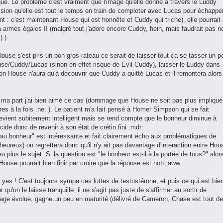
ue. Le problème c'est vraiment que l'image qu'elle donne à travers le Luddy
ession qu'elle est tout le temps en train de comploter avec Lucas pour échappe
: c'est maintenant House qui est honnête et Cuddy qui triche), elle pourrait
armes égales !! (malgré tout j'adore encore Cuddy, hein, mais faudrait pas n
) )
ouse s'est pris un bon gros rateau ce serait de laisser tout ça se tasser un p
ouse/Cuddy/Lucas (sinon en effet risque de Evil-Cuddy), laisser le Luddy dans
son House n'aura qu'à découvrir que Cuddy a quitté Lucas et il remontera alors
r ma part j'ai bien aimé ce cas (dommage que House ne soit pas plus impliqué
es à la fois :he: ). Le patient m'a fait pensé à Homer Simpson qui se fait
 devient subitement intelligent mais se rend compte que le bonheur diminue à
ide donc de revenir à son état de crétin fini :mdr:
e au bonheur" est intéressante et fait clairement écho aux problématiques de
heureux) on regrettera donc qu'il n'y ait pas davantage d'interaction entre Hou
 plus le sujet. Si la question est "le bonheur est-il à la portée de tous?" alor
se pourrait bien finir par croire que la réponse est non :aww:
es ! C'est toujours sympa ces luttes de testostérone, et puis ce qui est bie
 qu'on le laisse tranquille, il ne s'agit pas juste de s'affirmer au sortir de
age évolue, gagne un peu en maturité (délivré de Cameron, Chase est tout de