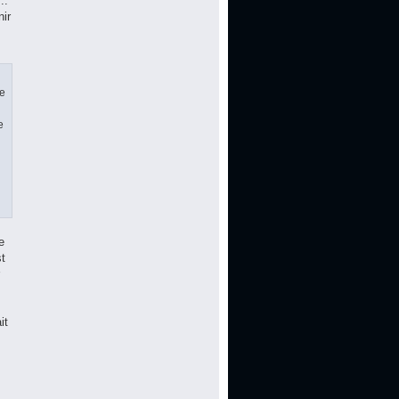
..
ir
le
e
u
e
st
it