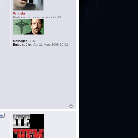
Venusia
Professeurs des universités et PH
Messages:
1760
Enregistré le:
Ven 21 Mars 2008 16:02
s