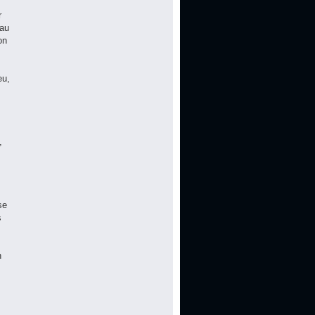
r
 au
on
eu,
,
se
s
n