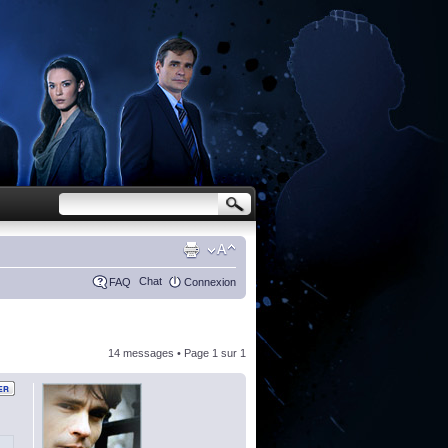
Chat
FAQ
Connexion
14 messages • Page
1
sur
1