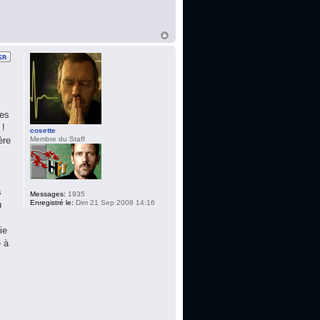
ses
 !
cosette
Membre du Staff
ère
s
Messages:
1935
Enregistré le:
Dim 21 Sep 2008 14:16
u
ie
e à