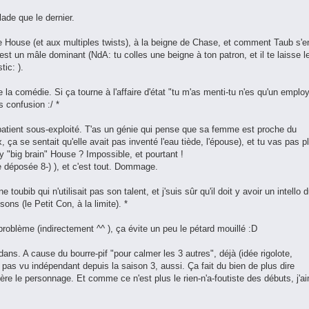
lade que le dernier.
ouse (et aux multiples twists), à la beigne de Chase, et comment Taub s'e
est un mâle dominant (NdA: tu colles une beigne à ton patron, et il te laisse l
ic: ).
e la comédie. Si ça tourne à l'affaire d'état "tu m'as menti-tu n'es qu'un emplo
is confusion :/ *
atient sous-exploité. T'as un génie qui pense que sa femme est proche du
ix, ça se sentait qu'elle avait pas inventé l'eau tiède, l'épouse), et tu vas pas p
y "big brain" House ? Impossible, et pourtant !
déposée 8-) ), et c'est tout. Dommage.
 toubib qui n'utilisait pas son talent, et j'suis sûr qu'il doit y avoir un intello 
s (le Petit Con, à la limite). *
roblème (indirectement ^^ ), ça évite un peu le pétard mouillé :D
dans. A cause du bourre-pif "pour calmer les 3 autres", déjà (idée rigolote,
 pas vu indépendant depuis la saison 3, aussi. Ça fait du bien de plus dire
ère le personnage. Et comme ce n'est plus le rien-n'a-foutiste des débuts, j'a