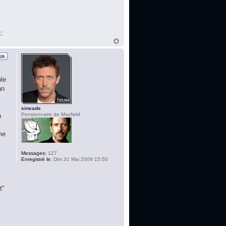
k:
le
an
sineade
Pensionnaire de Mayfield
n
me
Messages:
127
Enregistré le:
Dim 31 Mai 2009 15:50
t"