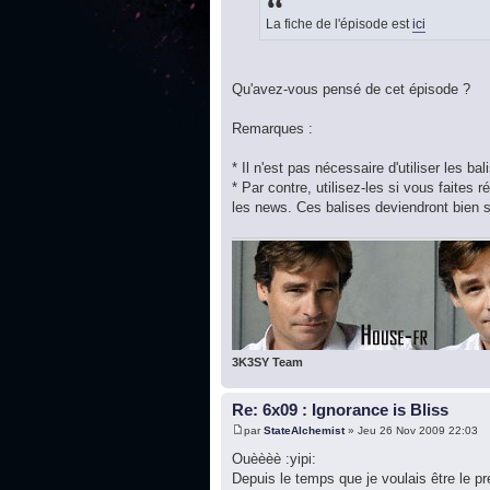
La fiche de l'épisode est
ici
Qu'avez-vous pensé de cet épisode ?
Remarques :
* Il n'est pas nécessaire d'utiliser les b
* Par contre, utilisez-les si vous faite
les news. Ces balises deviendront bien s
3K3SY Team
Re: 6x09 : Ignorance is Bliss
par
StateAlchemist
» Jeu 26 Nov 2009 22:03
Ouèèèè :yipi:
Depuis le temps que je voulais être le p