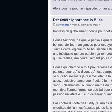
Alors pour le prochain épisode, on aura p
Re: 6x09 : Ignorance is Bliss
par
cosette
» Ven 27 Nov 2009 01:07
Impression globalement bonne pour cet 
House fait donc ce que je pensais qu'il f
bonnes vieilles manigances pour essayer
J'aime cette logique toute housienne selo
une inévitable rupture ou bien ça renforc
qui se réalise, malheureusement pour Hou
House qui cherche à tout prix l'adresse 
patients pour qu'ils disent qu'il est sym
'je suis bourré mais je l'aiiiime" était à
assez jouissive parce que, fidèle à lui-
:mdr: ) Néanmoins j'ai quand même du ma
mon rival l'amour immense que j'ai pour 
passion unilatérale... euh ce serait qua
Par contre du côté de Cuddy j'ai moins d'
enquêtes de l'un, les fausses pistes lancé