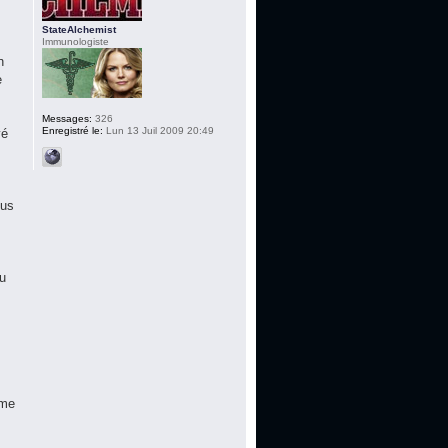
StateAlchemist
Immunologiste
n
e
Messages:
326
Enregistré le:
Lun 13 Juil 2009 20:49
yé
lus
du
ime