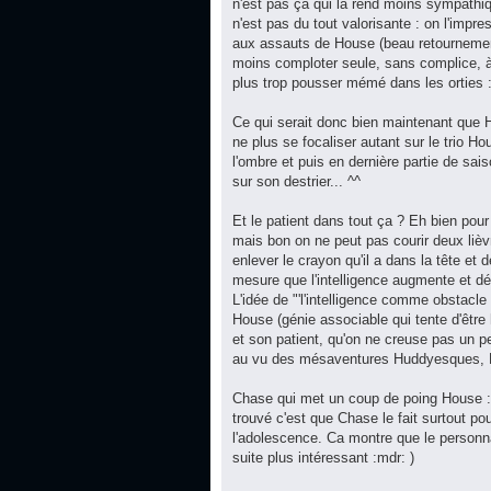
n'est pas ça qui la rend moins sympathiq
n'est pas du tout valorisante : on l'impr
aux assauts de House (beau retournement 
moins comploter seule, sans complice, à 
plus trop pousser mémé dans les orties :
Ce qui serait donc bien maintenant que H
ne plus se focaliser autant sur le trio H
l'ombre et puis en dernière partie de sai
sur son destrier... ^^
Et le patient dans tout ça ? Eh bien pou
mais bon on ne peut pas courir deux lièvr
enlever le crayon qu'il a dans la tête et
mesure que l'intelligence augmente et déc
L'idée de "'l'intelligence comme obstacl
House (génie associable qui tente d'être 
et son patient, qu'on ne creuse pas un peu
au vu des mésaventures Huddyesques, Hou
Chase qui met un coup de poing House : y
trouvé c'est que Chase le fait surtout pour
l'adolescence. Ca montre que le personn
suite plus intéressant :mdr: )