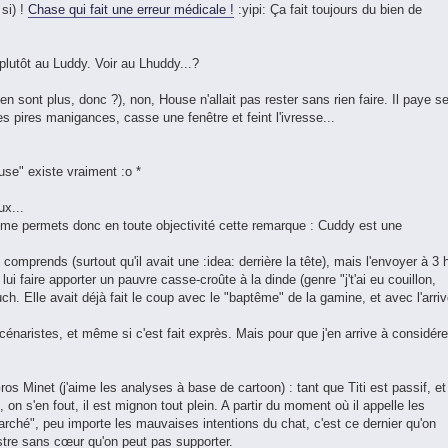
si) !
Chase qui fait une erreur médicale !
:yipi: Ça fait toujours du bien de
lutôt au Luddy. Voir au Lhuddy...?
en sont plus, donc ?), non, House n'allait pas rester sans rien faire. Il paye s
les pires manigances, casse une fenêtre et feint l'ivresse...
se" existe vraiment :o *
ux...
e me permets donc en toute objectivité cette remarque : Cuddy est une
 comprends (surtout qu'il avait une :idea: derrière la tête), mais l'envoyer à 3 
 lui faire apporter un pauvre casse-croûte à la dinde (genre "j't'ai eu couillon,
uch. Elle avait déjà fait le coup avec le "baptême" de la gamine, et avec l'arri
cénaristes, et même si c'est fait exprès. Mais pour que j'en arrive à considére
os Minet (j'aime les analyses à base de cartoon) : tant que Titi est passif, et
on s'en fout, il est mignon tout plein. A partir du moment où il appelle les
arché", peu importe les mauvaises intentions du chat, c'est ce dernier qu'on
onstre sans cœur qu'on peut pas supporter.