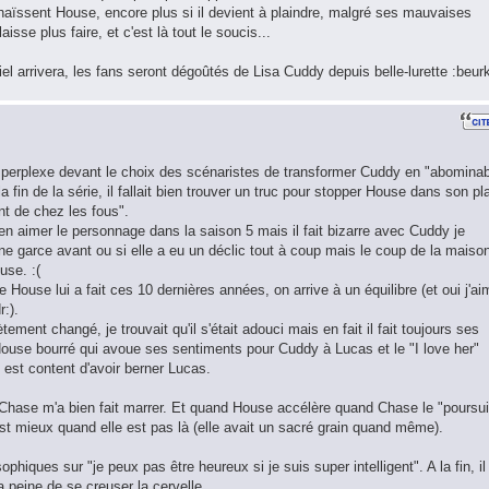
haïssent House, encore plus si il devient à plaindre, malgré ses mauvaises
isse plus faire, et c'est là tout le soucis...
iel arrivera, les fans seront dégoûtés de Lisa Cuddy depuis belle-lurette :beur
 perplexe devant le choix des scénaristes de transformer Cuddy en "abominab
la fin de la série, il fallait bien trouver un truc pour stopper House dans son pl
nt de chez les fous".
ien aimer le personnage dans la saison 5 mais il fait bizarre avec Cuddy je
une garce avant ou si elle a eu un déclic tout à coup mais le coup de la maiso
use. :(
House lui a fait ces 10 dernières années, on arrive à un équilibre (et oui j'ai
:).
ment changé, je trouvait qu'il s'était adouci mais en fait il fait toujours ses
au House bourré qui avoue ses sentiments pour Cuddy à Lucas et le "I love her"
t est content d'avoir berner Lucas.
 Chase m'a bien fait marrer. Et quand House accélère quand Chase le "poursui
t mieux quand elle est pas là (elle avait un sacré grain quand même).
hiques sur "je peux pas être heureux si je suis super intelligent". A la fin, il
 peine de se creuser la cervelle.