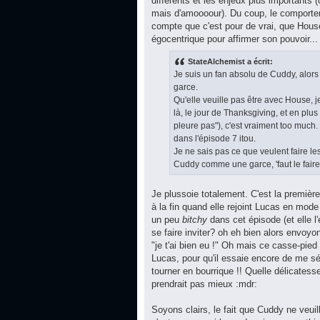
différents et les enjeux plus importants 
mais d'amoooour). Du coup, le comportem
compte que c'est pour de vrai, que House
égocentrique pour affirmer son pouvoir...
StateAlchemist a écrit:
Je suis un fan absolu de Cuddy, alors
garce.
Qu'elle veuille pas être avec House, je
là, le jour de Thanksgiving, et en plus 
pleure pas"), c'est vraiment too much. 
dans l'épisode 7 itou.
Je ne sais pas ce que veulent faire les
Cuddy comme une garce, 'faut le faire
Je plussoie totalement. C'est la première
à la fin quand elle rejoint Lucas en mod
un peu
bitchy
dans cet épisode (et elle l'
se faire inviter? oh eh bien alors envoy
"je t'ai bien eu !" Oh mais ce casse-pied 
Lucas, pour qu'il essaie encore de me séd
tourner en bourrique !! Quelle délicatesse,
prendrait pas mieux :mdr:
Soyons clairs, le fait que Cuddy ne veuil