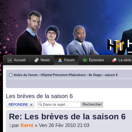
Accueil
News
Forum
Épisodes
La série
Index du forum
‹
Hôpital Princeton-Plainsboro
‹
6e étage : saison 6
Les brèves de la saison 6
Publier une réponse
Re: Les brèves de la saison 6
par
Kerni
» Ven 26 Fév 2010 21:03