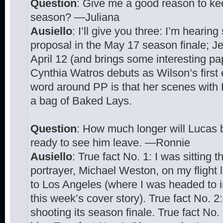
Question
: Give me a good reason to ke
season? —Juliana
Ausiello
: I’ll give you three: I’m heari
proposal in the May 17 season finale; Je
April 12 (and brings some interesting pa
Cynthia Watros debuts as Wilson’s first
word around PP is that her scenes with 
a bag of Baked Lays.
Question
: How much longer will Lucas
ready to see him leave. —Ronnie
Ausiello
: True fact No. 1: I was sitting
portrayer, Michael Weston, on my flight
to Los Angeles (where I was headed to i
this week’s cover story). True fact No. 2
shooting its season finale. True fact No. 