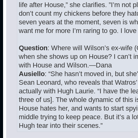
life after House,” she clarifies. ”I’m not p
don’t count my chickens before they hat
seven years at the moment, seven is wha
want me for more I’m raring to go. I love 
Question
: Where will Wilson’s ex-wife (
when she shows up on House? I can’t im
with House and Wilson.—Dana
Ausiello
: “She hasn’t moved in, but she
Sean Leonard, who reveals that Watros’
actually with Hugh Laurie. “I have the lea
three of us]. The whole dynamic of this is:
House hates her, and wants to start spyin
middle trying to keep peace. But it’s a l
Hugh tear into their scenes.”