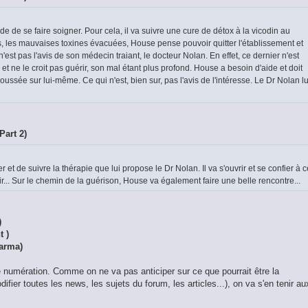
de de se faire soigner. Pour cela, il va suivre une cure de détox à la vicodin au
is, les mauvaises toxines évacuées, House pense pouvoir quitter l'établissement et
'est pas l'avis de son médecin traiant, le docteur Nolan. En effet, ce dernier n'est
ne le croit pas guérir, son mal étant plus profond. House a besoin d'aide et doit
ussée sur lui-même. Ce qui n'est, bien sur, pas l'avis de l'intéresse. Le Dr Nolan lu
Part 2)
 et de suivre la thérapie que lui propose le Dr Nolan. Il va s'ouvrir et se confier à c
r... Sur le chemin de la guérison, House va également faire une belle rencontre...
)
t )
Karma)
e numération. Comme on ne va pas anticiper sur ce que pourrait être la
ifier toutes les news, les sujets du forum, les articles...), on va s'en tenir au