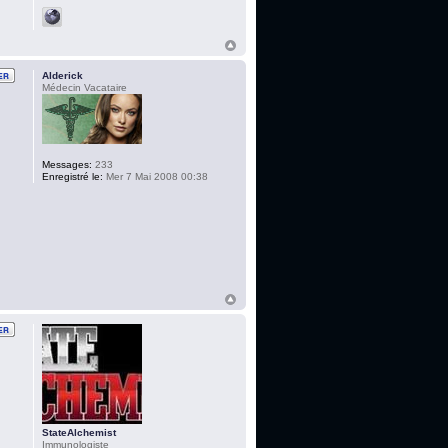
Alderick
Médecin Vacataire
Messages:
233
Enregistré le:
Mer 7 Mai 2008 00:38
StateAlchemist
Immunologiste