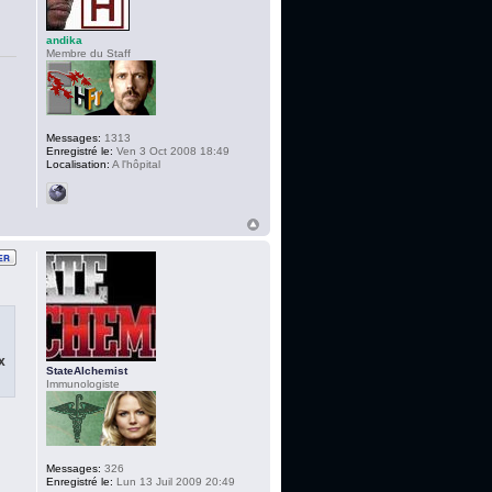
andika
Membre du Staff
Messages:
1313
Enregistré le:
Ven 3 Oct 2008 18:49
Localisation:
A l'hôpital
x
StateAlchemist
Immunologiste
Messages:
326
Enregistré le:
Lun 13 Juil 2009 20:49