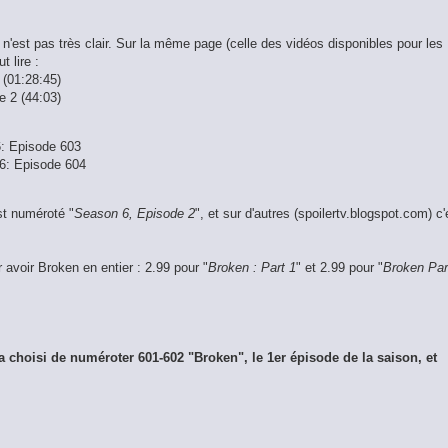
 n'est pas très clair. Sur la même page (celle des vidéos disponibles pour les
t lire :
(01:28:45)
e 2 (44:03)
6: Episode 603
 6: Episode 604
est numéroté "
Season 6, Episode 2
", et sur d'autres (spoilertv.blogspot.com) c'
r avoir Broken en entier : 2.99 pour "
Broken : Part 1
" et 2.99 pour "
Broken Par
n a choisi de numéroter 601-602 "Broken", le 1er épisode de la saison, et