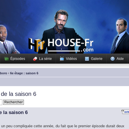
Épisodes
La série
Vidéos
Galerie
Aide
sboro
‹
6e étage : saison 6
de la saison 6
 la saison 6
 un peu compliquée cette année, du fait que le premier épisode durait deux