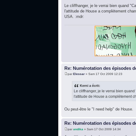
Le cliffhanger, je le verrai bien quand "Ca
l'attitude de House a complètement chang
USA. :mdr:
Re: Numérotation des épisodes de
par
Elessar
» Sam 17 Oct 2009 12:23
Kerni a écrit:
Le cliffhanger, je le verrai bien quand
l'attitude de House a complètement c
Ou peut-être le "I need help" de House.
Re: Numérotation des épisodes de
par
andika
» Sam 17 Oct 2009 14:34