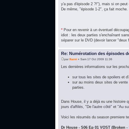
y'a pas d'épisode 2 ?!"), mais si on peut
De même, "épisode 1-2", ça fait moche.
*
Pour en revenir à un éventuel découp
idiot : les deux parties s'enchaînant san
séparer sur le DVD (devoir lancer "deux fo
Re: Numérotation des épisodes de
par
Kerni
» Sam 17 Oct 2009 11:36
Les dernières informations sur les proch
sur tous les sites de spoilers et
sur au moins deux sites de vente
parties.
Dans House, il y a déjà eu une histoire 
jours d'affilés, "De l'autre côté" et "Au 
Voici les résumés du season premiere tel
Dr House - S06 Ep 01 VOST (Broken - 