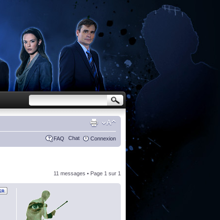
Chat
FAQ
Connexion
11 messages • Page
1
sur
1