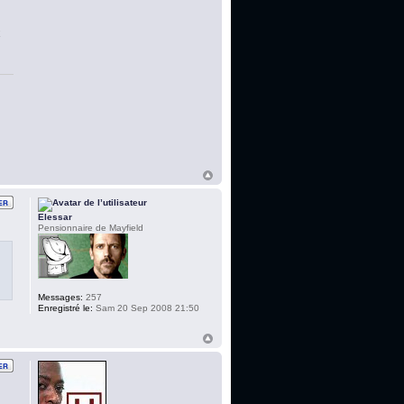
x
Elessar
Pensionnaire de Mayfield
Messages:
257
Enregistré le:
Sam 20 Sep 2008 21:50