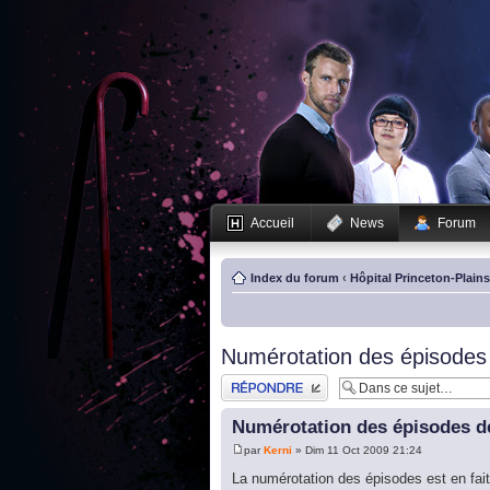
Accueil
News
Forum
Index du forum
‹
Hôpital Princeton-Plain
Numérotation des épisodes 
Publier une réponse
Numérotation des épisodes de
par
Kerni
» Dim 11 Oct 2009 21:24
La numérotation des épisodes est en fait