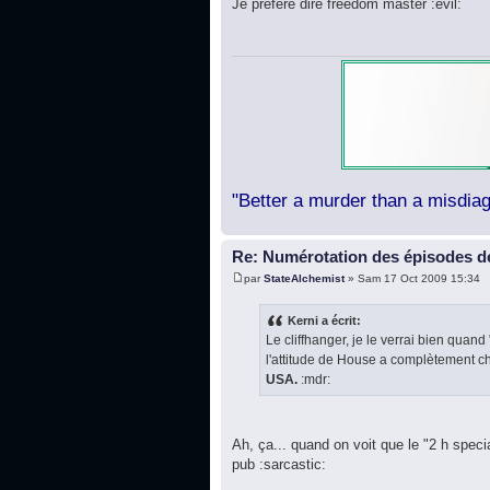
Je préfère dire freedom master :evil:
"Better a murder than a misdiag
Re: Numérotation des épisodes de
par
StateAlchemist
» Sam 17 Oct 2009 15:34
Kerni a écrit:
Le cliffhanger, je le verrai bien quand
l'attitude de House a complètement 
USA.
:mdr:
Ah, ça... quand on voit que le "2 h specia
pub :sarcastic: