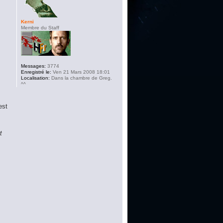
Kerni
Membre du Staff
Messages:
3774
Enregistré le:
Ven 21 Mars 2008 18:01
Localisation:
Dans la chambre de Greg.
^^
est
t