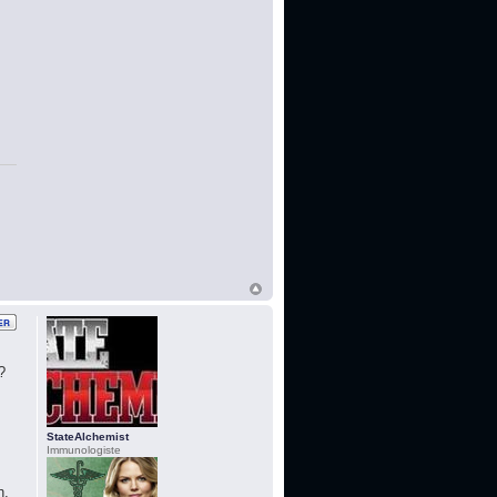
?
StateAlchemist
Immunologiste
h,