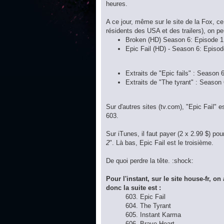
heures.
A ce jour, même sur le site de la Fox, ce
résidents des USA et des trailers), on peu
Broken (HD) Season 6: Episode 1 
Epic Fail (HD) - Season 6: Episod
Extraits de "Epic fails" : Season 
Extraits de "The tyrant" : Season
Sur d'autres sites (tv.com), "Epic Fail" 
603.
Sur iTunes, il faut payer (2 x 2.99 $) pou
2
". Là bas, Epic Fail est le troisième.
De quoi perdre la tête. :shock:
Pour l'instant, sur le site house-fr, o
donc la suite est :
603. Epic Fail
604. The Tyrant
605. Instant Karma
606. Brave Heart