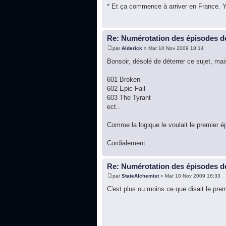
* Et ça commence à arriver en France. Yo
Re: Numérotation des épisodes de
par
Alderick
» Mar 10 Nov 2009 18:14
Bonsoir, désolé de déterrer ce sujet, mai
601 Broken
602 Epic Fail
603 The Tyrant
ect..
Comme la logique le voulait le premier é
Cordialement.
Re: Numérotation des épisodes de
par
StateAlchemist
» Mar 10 Nov 2009 18:33
C'est plus ou moins ce que disait le pre