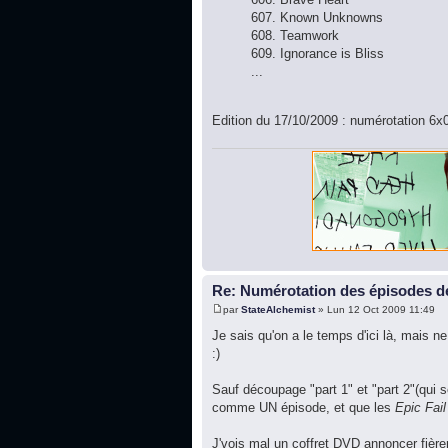
607. Known Unknowns
608. Teamwork
609. Ignorance is Bliss
...
Edition du 17/10/2009 : numérotation 6x
Re: Numérotation des épisodes de
par
StateAlchemist
» Lun 12 Oct 2009 11:49
Je sais qu'on a le temps d'ici là, mais ne
:)
Sauf découpage "part 1" et "part 2"(qui se
comme UN épisode, et que les
Epic Fail
J'vois mal un coffret DVD annoncer fièr