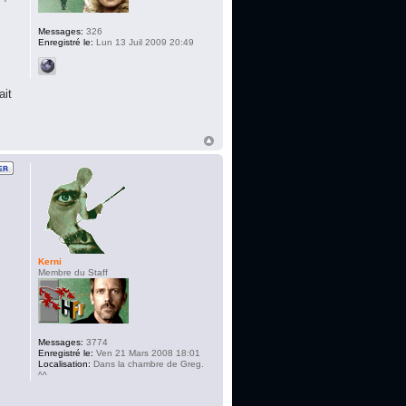
Messages:
326
Enregistré le:
Lun 13 Juil 2009 20:49
ait
Kerni
Membre du Staff
Messages:
3774
Enregistré le:
Ven 21 Mars 2008 18:01
Localisation:
Dans la chambre de Greg.
^^