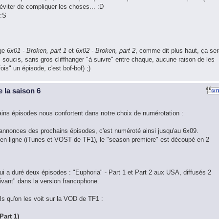
 éviter de compliquer les choses... :D
 :S
age
6x01 - Broken, part 1
et
6x02 - Broken, part 2
, comme dit plus haut, ça ser
s soucis, sans gros cliffhanger "à suivre" entre chaque, aucune raison de les
is" un épisode, c'est bof-bof) ;)
 la saison 6
ains épisodes nous confortent dans notre choix de numérotation :
 d'annonces des prochains épisodes, c'est numéroté ainsi jusqu'au 6x09.
 en ligne (iTunes et VOST de TF1), le "season premiere" est découpé en 2
qui a duré deux épisodes : "Euphoria" - Part 1 et Part 2 aux USA, diffusés 2
suivant" dans la version francophone.
s qu'on les voit sur la VOD de TF1 :
Part 1)