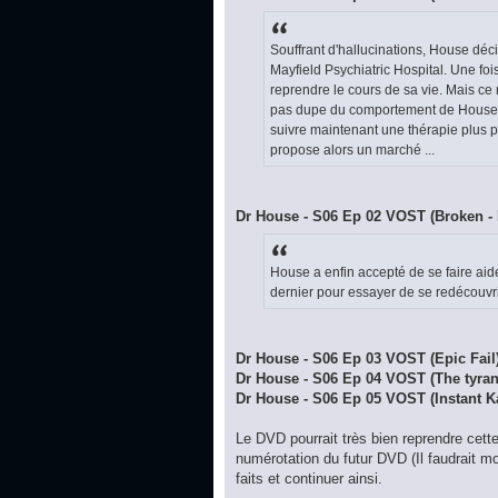
Souffrant d'hallucinations, House déci
Mayfield Psychiatric Hospital. Une fo
reprendre le cours de sa vie. Mais ce n
pas dupe du comportement de House et 
suivre maintenant une thérapie plus po
propose alors un marché ...
Dr House - S06 Ep 02 VOST (Broken - 
House a enfin accepté de se faire aider
dernier pour essayer de se redécouvri
Dr House - S06 Ep 03 VOST (Epic Fail
Dr House - S06 Ep 04 VOST (The tyran
Dr House - S06 Ep 05 VOST (Instant 
Le DVD pourrait très bien reprendre cett
numérotation du futur DVD (Il faudrait mod
faits et continuer ainsi.