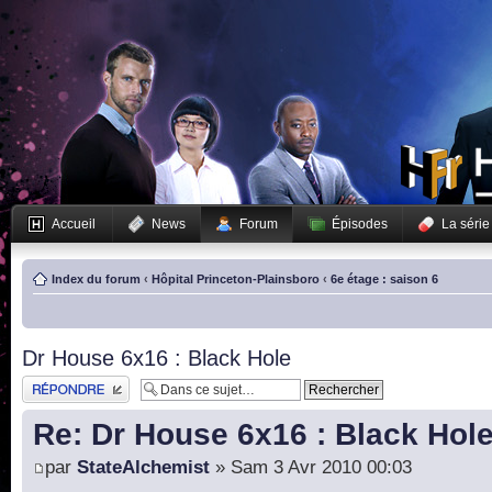
Accueil
News
Forum
Épisodes
La série
Index du forum
‹
Hôpital Princeton-Plainsboro
‹
6e étage : saison 6
Dr House 6x16 : Black Hole
Publier une réponse
Re: Dr House 6x16 : Black Hol
par
StateAlchemist
» Sam 3 Avr 2010 00:03