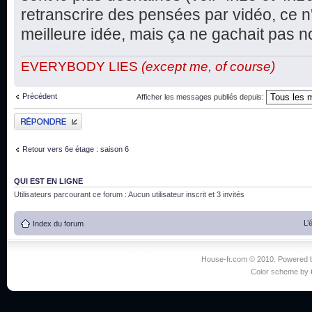
retranscrire des pensées par vidéo, ce n'
meilleure idée, mais ça ne gachait pas no
EVERYBODY LIES
(except me, of course)
Précédent
Afficher les messages publiés depuis:
Publier une réponse
Retour vers 6e étage : saison 6
QUI EST EN LIGNE
Utilisateurs parcourant ce forum : Aucun utilisateur inscrit et 3 invités
L’
Index du forum
House-fr.com © 2010. Powered
Color scheme by