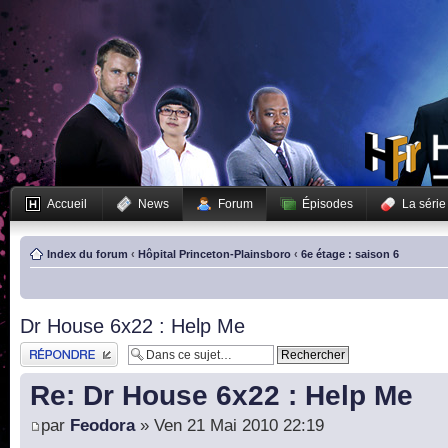
Accueil
News
Forum
Épisodes
La série
Index du forum
‹
Hôpital Princeton-Plainsboro
‹
6e étage : saison 6
Dr House 6x22 : Help Me
Publier une réponse
Re: Dr House 6x22 : Help Me
par
Feodora
» Ven 21 Mai 2010 22:19