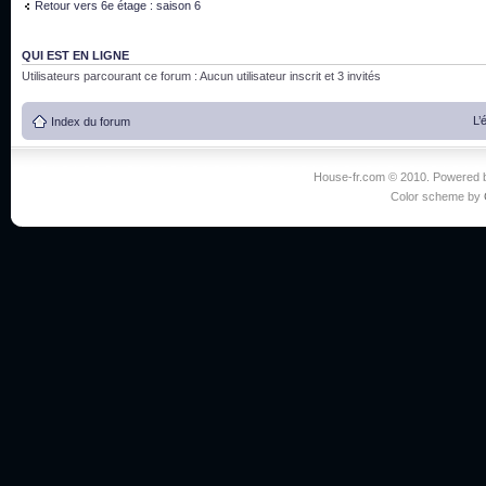
Retour vers 6e étage : saison 6
QUI EST EN LIGNE
Utilisateurs parcourant ce forum : Aucun utilisateur inscrit et 3 invités
L’
Index du forum
House-fr.com © 2010. Powered
Color scheme by