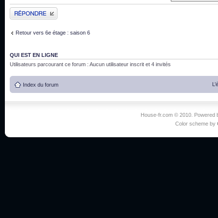
Publier une réponse
Retour vers 6e étage : saison 6
QUI EST EN LIGNE
Utilisateurs parcourant ce forum : Aucun utilisateur inscrit et 4 invités
L’
Index du forum
House-fr.com © 2010. Powered
Color scheme by