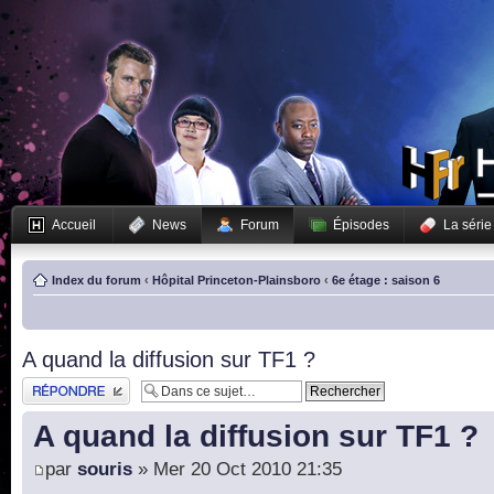
Accueil
News
Forum
Épisodes
La série
Index du forum
‹
Hôpital Princeton-Plainsboro
‹
6e étage : saison 6
A quand la diffusion sur TF1 ?
Publier une réponse
A quand la diffusion sur TF1 ?
par
souris
» Mer 20 Oct 2010 21:35