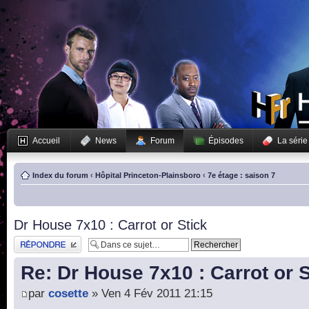
Accueil
News
Forum
Épisodes
La série
Index du forum
‹
Hôpital Princeton-Plainsboro
‹
7e étage : saison 7
Dr House 7x10 : Carrot or Stick
Publier une réponse
Re: Dr House 7x10 : Carrot or S
par
cosette
» Ven 4 Fév 2011 21:15