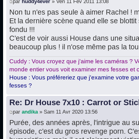
par
huddy4ever
» Ven 11 Fév 2011 13:08
Non tu n'es pas seule à aimer Rachel ! mo
Et la dernière scène quand elle se blotti
fondu !!!
C'est de voir aussi House dans une situat
beaucoup plus ! il n'ose même pas la tou
Cuddy : Vous croyez que j'aime les caméras ? Vo
monde entier vous voit examiner mes fesses et c
House : Vous préféreriez que j'examine votre gar
fesses ?
Re: Dr House 7x10 : Carrot or Stic
par
andika
» Sam 11 Avr 2020 13:56
Purée, des années après, l'intrigue au s
épisode, c'est du gros revenge porn. C'es