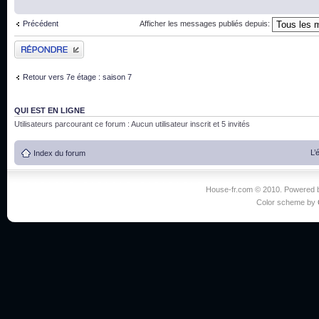
Précédent
Afficher les messages publiés depuis:
Publier une réponse
Retour vers 7e étage : saison 7
QUI EST EN LIGNE
Utilisateurs parcourant ce forum : Aucun utilisateur inscrit et 5 invités
L’
Index du forum
House-fr.com © 2010. Powered
Color scheme by