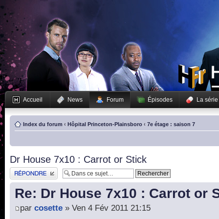
Accueil
News
Forum
Épisodes
La série
Index du forum
‹
Hôpital Princeton-Plainsboro
‹
7e étage : saison 7
Dr House 7x10 : Carrot or Stick
Publier une réponse
Re: Dr House 7x10 : Carrot or S
par
cosette
» Ven 4 Fév 2011 21:15