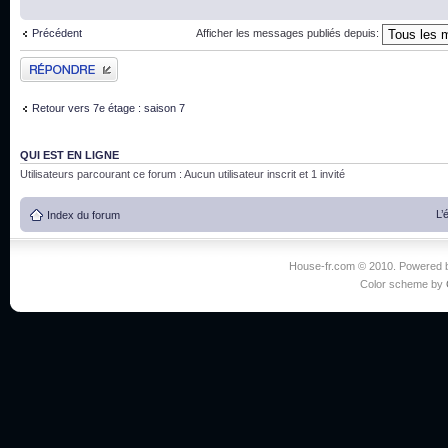
Précédent
Afficher les messages publiés depuis:
Publier une réponse
Retour vers 7e étage : saison 7
QUI EST EN LIGNE
Utilisateurs parcourant ce forum : Aucun utilisateur inscrit et 1 invité
L’
Index du forum
House-fr.com © 2010. Powered
Color scheme by