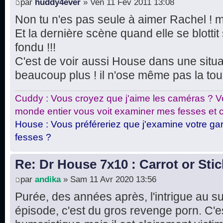
par
huddy4ever
» Ven 11 Fév 2011 13:08
Non tu n'es pas seule à aimer Rachel ! mo
Et la dernière scène quand elle se blotti
fondu !!!
C'est de voir aussi House dans une situat
beaucoup plus ! il n'ose même pas la tou
Cuddy : Vous croyez que j'aime les caméras ? Vo
monde entier vous voit examiner mes fesses et c
House : Vous préféreriez que j'examine votre gar
fesses ?
Re: Dr House 7x10 : Carrot or Stic
par
andika
» Sam 11 Avr 2020 13:56
Purée, des années après, l'intrigue au s
épisode, c'est du gros revenge porn. C'es