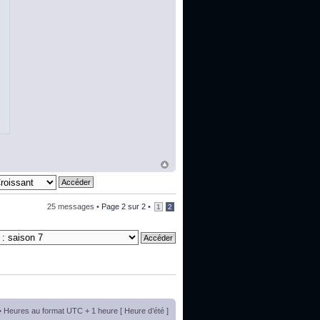
25 messages •
Page
2
sur
2
•
1
2
• Heures au format UTC + 1 heure [ Heure d’été ]