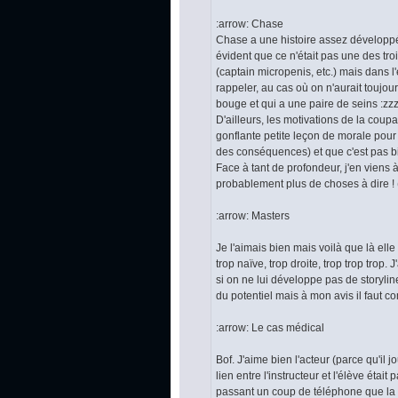
:arrow: Chase
Chase a une histoire assez développée
évident que ce n'était pas une des trois
(captain micropenis, etc.) mais dans l
rappeler, au cas où on n'aurait toujou
bouge et qui a une paire de seins :zzz:
D'ailleurs, les motivations de la cou
gonflante petite leçon de morale pour
des conséquences) et que c'est pas bi
Face à tant de profondeur, j'en viens 
probablement plus de choses à dire ! (
:arrow: Masters
Je l'aimais bien mais voilà que là ell
trop naïve, trop droite, trop trop trop.
si on ne lui développe pas de storyli
du potentiel mais à mon avis il faut 
:arrow: Le cas médical
Bof. J'aime bien l'acteur (parce qu'il jo
lien entre l'instructeur et l'élève étai
passant un coup de téléphone que la t