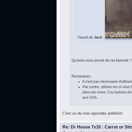
Fanart de
Jack
:
Qu'avez-vous pensé de cet épisode ?
Remarques :
Il n'est pas nécessaire d'utilise
Par contre, utilisez-les si vou
dans les news. Ces balises devi
aux USA.
C'est un de mes épisodes préférés!
Re: Dr House 7x10 : Carrot or Sti