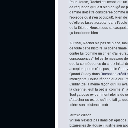
Pour House, Rachel est avant tout un bo
de l'équation qu'il est bien obligé de 
gamine doit être considérée comme un é
l'épisode où il s'en occupait). Rien 
qu'elle se fasse accepter dans l'éco
ou la tête de House sous sa casquette
ça fonctionne bien.
Au final, Rachel n'a pas de place, mai
de toute cette histoire, la scène fina
contre lui (comme un chien d'ailleurs.
conséquences", tel est le message de 
que la conséquence du choix initial d
accepter que ce n'est pas juste Cuddy e
Quand Cuddy dans
Rachat de crédit e
intelligente, House répond que oui...mo
Cuddy (de la même façon qu'il lui avai
la chienne...euh la petite, comme s'il a
Tout ça pose évidemment pleins de ques
s'attacher ou est-ce qu'il ne fait ça 
tolère son existence :mdr:
:arrow: Wilson
Wilson n'existe pas dans cet épisode, 
bizarreries de House il justifie son ap