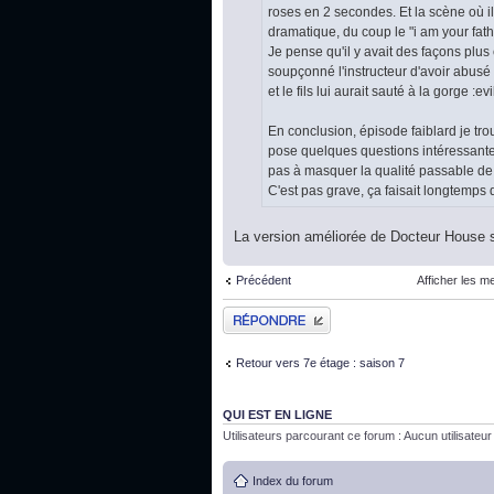
roses en 2 secondes. Et la scène où il di
dramatique, du coup le "i am your fathe
Je pense qu'il y avait des façons plus
soupçonné l'instructeur d'avoir abusé d
et le fils lui aurait sauté à la gorge :
En conclusion, épisode faiblard je tr
pose quelques questions intéressantes 
pas à masquer la qualité passable de
C'est pas grave, ça faisait longtemps q
La version améliorée de Docteur House 
Précédent
Afficher les m
Publier une réponse
Retour vers 7e étage : saison 7
QUI EST EN LIGNE
Utilisateurs parcourant ce forum : Aucun utilisateur i
Index du forum