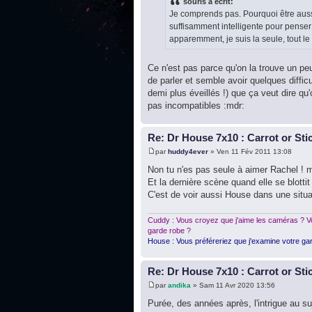
souris a écrit:
Je comprends pas. Pourquoi être aussi
suffisamment intelligente pour penser 
apparemment, je suis la seule, tout le 
Ce n'est pas parce qu'on la trouve un peu
de parler et semble avoir quelques diffi
demi plus éveillés !) que ça veut dire qu
pas incompatibles :mdr:
Re: Dr House 7x10 : Carrot or Sti
par
huddy4ever
» Ven 11 Fév 2011 13:08
Non tu n'es pas seule à aimer Rachel ! m
Et la dernière scène quand elle se blottit
C'est de voir aussi House dans une situa
Cuddy : Vous croyez que j'aime les caméras ? Vo
garde robe ?
House : Vous préféreriez que j'examine votre gar
Re: Dr House 7x10 : Carrot or Sti
par
andika
» Sam 11 Avr 2020 13:56
Purée, des années après, l'intrigue au su