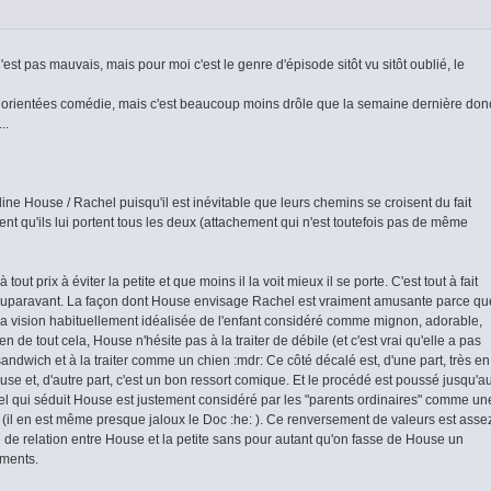
est pas mauvais, mais pour moi c'est le genre d'épisode sitôt vu sitôt oublié, le
 orientées comédie, mais c'est beaucoup moins drôle que la semaine dernière don
..
line House / Rachel puisqu'il est inévitable que leurs chemins se croisent du fait
nt qu'ils lui portent tous les deux (attachement qui n'est toutefois pas de même
ut prix à éviter la petite et que moins il la voit mieux il se porte. C'est tout à fait
 auparavant. La façon dont House envisage Rachel est vraiment amusante parce qu
la vision habituellement idéalisée de l'enfant considéré comme mignon, adorable,
ien de tout cela, House n'hésite pas à la traiter de débile (et c'est vrai qu'elle a pas
 sandwich et à la traiter comme un chien :mdr: Ce côté décalé est, d'une part, très en
e et, d'autre part, c'est un bon ressort comique. Et le procédé est poussé jusqu'a
chel qui séduit House est justement considéré par les "parents ordinaires" comme un
 bien (il en est même presque jaloux le Doc :he: ). Ce renversement de valeurs est asse
 de relation entre House et la petite sans pour autant qu'on fasse de House un
iments.