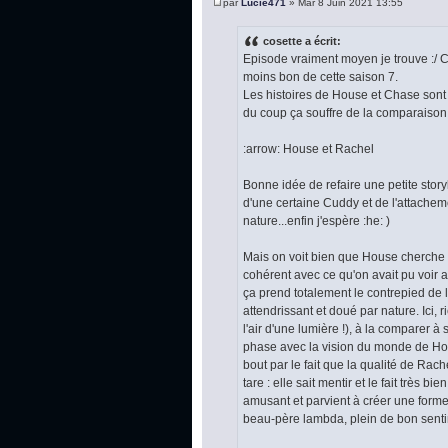
par
Lucie471
» Mar 8 Juin 2021 13:55
cosette a écrit:
Episode vraiment moyen je trouve :/ C'
moins bon de cette saison 7.
Les histoires de House et Chase sont
du coup ça souffre de la comparaison.
:arrow: House et Rachel
Bonne idée de refaire une petite story
d'une certaine Cuddy et de l'attacheme
nature...enfin j'espère :he: )
Mais on voit bien que House cherche à to
cohérent avec ce qu'on avait pu voir
ça prend totalement le contrepied de 
attendrissant et doué par nature. Ici, r
l'air d'une lumière !), à la comparer à
phase avec la vision du monde de Hous
bout par le fait que la qualité de Ra
tare : elle sait mentir et le fait très
amusant et parvient à créer une forme
beau-père lambda, plein de bon sent