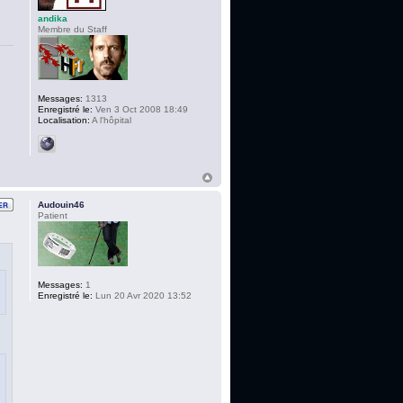
andika
Membre du Staff
Messages:
1313
Enregistré le:
Ven 3 Oct 2008 18:49
Localisation:
A l'hôpital
Audouin46
Patient
Messages:
1
Enregistré le:
Lun 20 Avr 2020 13:52