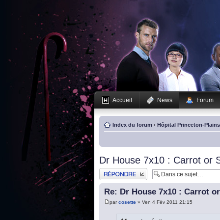
Accueil
News
Forum
Index du forum
‹
Hôpital Princeton-Plain
Dr House 7x10 : Carrot or S
Publier une réponse
Re: Dr House 7x10 : Carrot or
par
cosette
» Ven 4 Fév 2011 21:15