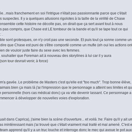
...mais franchement en soi l'intrigue n'était pas passionnante parce que c'était
 suspectes. Il y a quelques allusions rigolotes à la taille de la virilité de Chase
'ensemble cette histoire ne décolle pas, on dirait que ça sert avant tout à nous
rs pas compris, que Chase est LE tombeur de la bande et qu'il se tape tout ce qui
 .
pable sont grotesques, on n'y croit pas une seconde. Et puis tout ça sonne comme un
 dire que Chase est puni de s'être comporté comme un mufle (eh oui les actions on
en de vouloir juste faire du sexe avec les femmes.
à souhaiter que Foreman ait à nouveau des storylines à lui car il y aura
son tour devrait venir, à force)
e m'a gavée. Le problème de Masters c'est qu'elle est "too much". Trop bonne élève,
 J'aimais bien ça mais là j'ai l'impression que le personnage a atteint ses limites et q
ne personnelle (hors cas médical donc) ça va vite devenir lassant. Ce personnage a
commencer à développer de nouvelles voies d'exploration.
uait dans Caprica), j'aime bien la scène d'ouverture... et voilà :he: Faire qu'il y ait u
t pas inintéressant mais j'ai trouvé que c'était vraiment mal traité et mal amené. C'est 
eam apprend qu'il y a un truc louche et interroge donc le mec qui avoue le pot aux