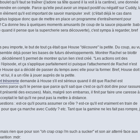
ulet qu'il faut se traîner (j'adore sa tête quand il la voit à la cantine), une donnée
prendre en compte. Parce qu'elle peut avoir un impact positif ou négatif sur Cuddy, l
lément qu'il est important de savoir manipuler :evil: (c'était déjà le cas dans
de plus logique donc que de mettre en place un programme d'entraînement pour
le ! Ca donne lieu à quelques moments amusants (le coup de la sauce piquante :bab
 quand il pense que la supercherie sera découverte), c'est sympa à regarder, bref
s peu importe, le but de tout ça était que House "découvre" la petite. Du coup, au v
le semble déjà poser les bases de futurs développements. Montrer Rachel se blottir
.. décidément !) permet de montrer qu'un lien s'est créé. "Les actions ont des
l'épisode, et ça s'applique parfaitement ici puisque l'attachement de Rachel n'est
e House qui a décidé de passer du temps avec elle pour la former. Bref, House doit
t lui, il a un rôle à jouer auprès de la petite.
t trésorerie
demande à House s'il est sérieux quand il dit que Rachel est
ins parce qu'il le pense que parce qu'il sait que c'est ce qu'il doit dire pour rassur
t présenté des excuses). Mais, malgré son embarras, il finit par faire une caresse à
cceptait le fait qu'il ne peut pas la mettre à distance.
tions : est-ce qu'il pourra assumer ce rôle ? est-ce qu'il est vraiment en train de
que pour que ça marche avec Cuddy ? etc. Tant que la gamine ne les fait pas rompre, 
mais rien que pour son "oh crap crap i'm such a sucker" et son air atterré face aux
parition :mdr: