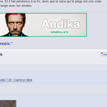
e. Et il fait pénitence à la fin, alors que la nana qui le piège est une vraie
change avec les années.
nosis."
ck
ode 7.10 : Carrot or Stick