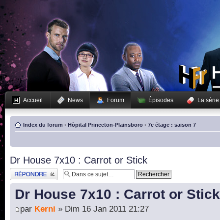
Accueil
News
Forum
Épisodes
La série
Index du forum
‹
Hôpital Princeton-Plainsboro
‹
7e étage : saison 7
Dr House 7x10 : Carrot or Stick
Publier une réponse
Dr House 7x10 : Carrot or Stick
par
Kerni
» Dim 16 Jan 2011 21:27