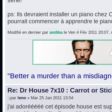
série!
ps: Ils devraient installer un piano ch
pourrait commencer à apprendre le pian
Modifié en dernier par
andika
le Ven 4 Fév 2011 20:07, m
"Better a murder than a misdiagn
Re: Dr House 7x10 : Carrot or Stic
par
leno
» Mar 25 Jan 2011 13:54
j'ai adorééééé cet épisode house est supe