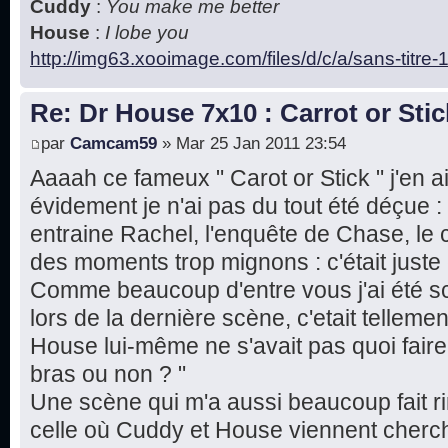
Cuddy
:
You make me better
House
:
I lobe you
http://img63.xooimage.com/files/d/c/a/sans-titre
Re: Dr House 7x10 : Carrot or Stic
par
Camcam59
» Mar 25 Jan 2011 23:54
Aaaah ce fameux " Carot or Stick " j'en a
évidement je n'ai pas du tout été déçue 
entraine Rachel, l'enquête de Chase, le c
des moments trop mignons : c'était juste 
Comme beaucoup d'entre vous j'ai été 
lors de la dernière scène, c'etait tellem
House lui-même ne s'avait pas quoi faire 
bras ou non ? "
Une scène qui m'a aussi beaucoup fait rir
celle où Cuddy et House viennent cherche