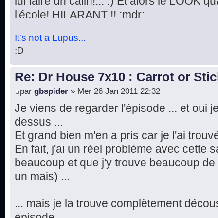
lui faire un calin!... :) Et alors le LOOK 
l'école! HILARANT !! :mdr:
It's not a Lupus...
:D
Re: Dr House 7x10 : Carrot or Stic
par
gbspider
» Mer 26 Jan 2011 22:32
Je viens de regarder l'épisode ... et oui 
dessus ...
Et grand bien m'en a pris car je l'ai trouv
En fait, j'ai un réel problème avec cette s
beaucoup et que j'y trouve beaucoup de pl
un mais) ...
... mais je la trouve complètement décou
épisode.