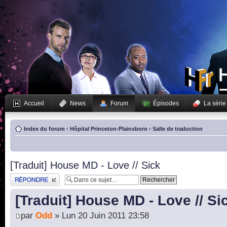
Accueil
News
Forum
Épisodes
La série
Index du forum
‹
Hôpital Princeton-Plainsboro
‹
Salle de traduction
[Traduit] House MD - Love // Sick
Publier une réponse
[Traduit] House MD - Love // Si
par
Odd
» Lun 20 Juin 2011 23:58