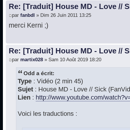
Re: [Traduit] House MD - Love // S
par
fanbdl
» Dim 26 Juin 2011 13:25
merci Kerni ;)
Re: [Traduit] House MD - Love // S
par
martix028
» Sam 10 Août 2019 18:20
Odd a écrit:
Type
: Vidéo (2 min 45)
Sujet
: House MD - Love // Sick (FanVi
Lien
:
http://www.youtube.com/watch?v=
Voici les traductions :