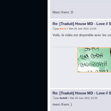
Merci Kerni :D
Re: [Traduit] House MD - Love // 
par
Kerni
» Dim 26 Juin 2011 13:03
Voilà, là vidéo est disponible avec les so
Re: [Traduit] House MD - Love // 
par
fanbdl
» Dim 26 Juin 2011 13:25
merci Kerni ;)