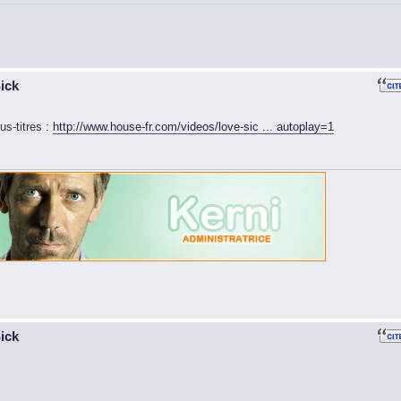
Sick
us-titres :
http://www.house-fr.com/videos/love-sic ... autoplay=1
Sick