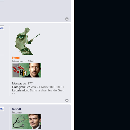
Kerni
Membre du Staff
Messages:
3774
Enregistré le:
Ven 21 Mars 2008 18:01
Localisation:
Dans la chambre de Greg.
^^
fanbdl
Interne