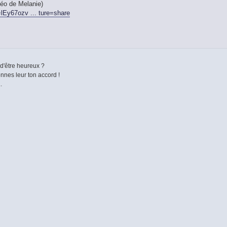
éo de Melanie)
lEy67ozv ... ture=share
 d'être heureux ?
nnes leur ton accord !
.