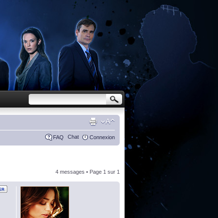
Chat
FAQ
Connexion
4 messages • Page
1
sur
1