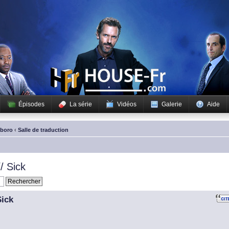
Épisodes
La série
Vidéos
Galerie
Aide
sboro
‹
Salle de traduction
/ Sick
Sick