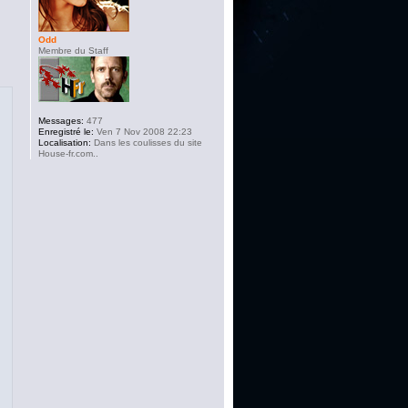
Odd
Membre du Staff
Messages:
477
Enregistré le:
Ven 7 Nov 2008 22:23
Localisation:
Dans les coulisses du site
House-fr.com..