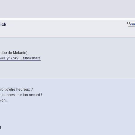
Sick
Vidéo de Melanie)
=lEy67ozv ... ture=share
roit d'être heureux ?
, donnes leur ton accord !
Non..
t