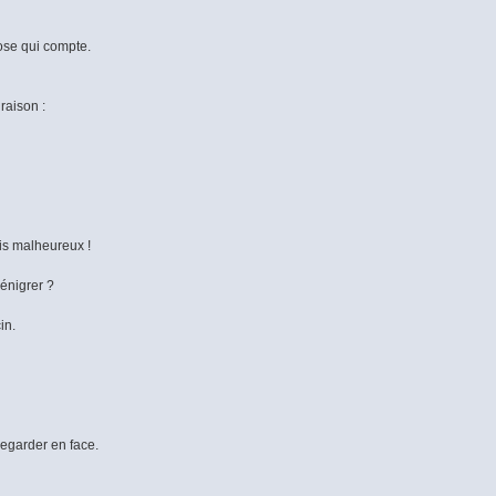
hose qui compte.
raison :
ois malheureux !
énigrer ?
in.
regarder en face.