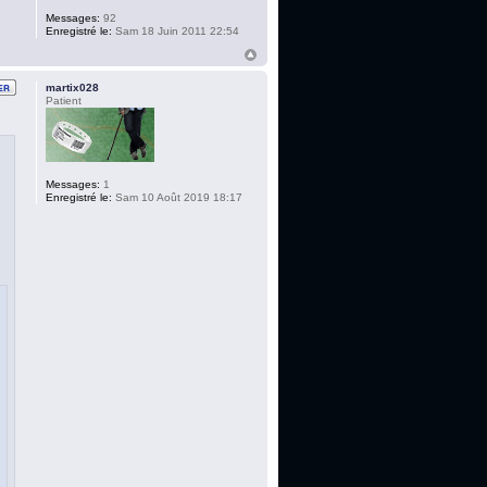
Messages:
92
Enregistré le:
Sam 18 Juin 2011 22:54
martix028
Patient
Messages:
1
Enregistré le:
Sam 10 Août 2019 18:17