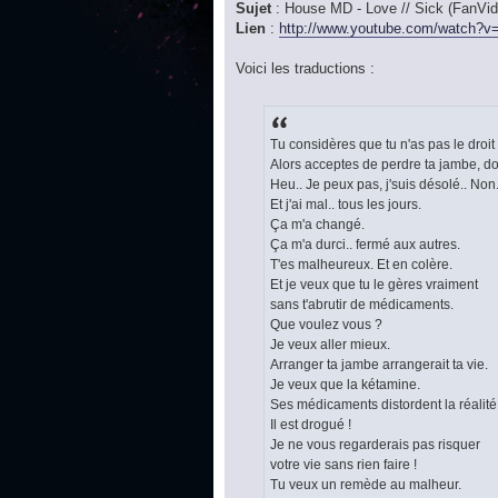
Sujet
: House MD - Love // Sick (FanVid
Lien
:
http://www.youtube.com/watch?v=
Voici les traductions :
Tu considères que tu n'as pas le droit
Alors acceptes de perdre ta jambe, do
Heu.. Je peux pas, j'suis désolé.. Non.
Et j'ai mal.. tous les jours.
Ça m'a changé.
Ça m'a durci.. fermé aux autres.
T'es malheureux. Et en colère.
Et je veux que tu le gères vraiment
sans t'abrutir de médicaments.
Que voulez vous ?
Je veux aller mieux.
Arranger ta jambe arrangerait ta vie.
Je veux que la kétamine.
Ses médicaments distordent la réalité
Il est drogué !
Je ne vous regarderais pas risquer
votre vie sans rien faire !
Tu veux un remède au malheur.