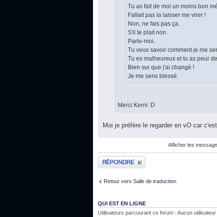
Tu as fait de moi un moins bon m
Fallait pas la laisser me virer !
Non, ne fais pas ça.
S'il te plait non.
Parle-moi.
Tu veux savoir comment je me se
Tu es malheureux et tu as peur de
Bien sur que j'ai changé !
Je me sens blessé.
Merci Kerni :D
Moi je préfère le regarder en vO car c'est
Afficher les message
Publier une réponse
Retour vers Salle de traduction
QUI EST EN LIGNE
Utilisateurs parcourant ce forum : Aucun utilisateur i