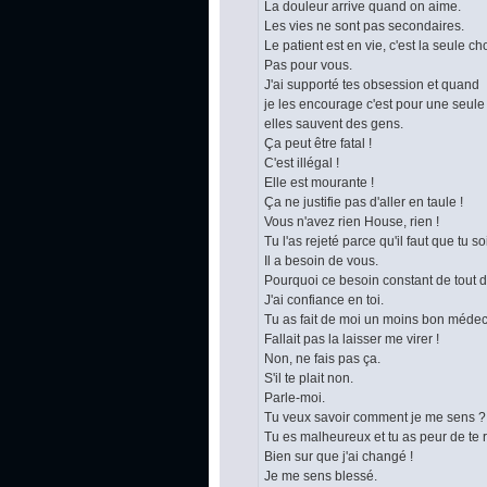
La douleur arrive quand on aime.
Les vies ne sont pas secondaires.
Le patient est en vie, c'est la seule c
Pas pour vous.
J'ai supporté tes obsession et quand
je les encourage c'est pour une seule 
elles sauvent des gens.
Ça peut être fatal !
C'est illégal !
Elle est mourante !
Ça ne justifie pas d'aller en taule !
Vous n'avez rien House, rien !
Tu l'as rejeté parce qu'il faut que tu s
Il a besoin de vous.
Pourquoi ce besoin constant de tout d
J'ai confiance en toi.
Tu as fait de moi un moins bon médec
Fallait pas la laisser me virer !
Non, ne fais pas ça.
S'il te plait non.
Parle-moi.
Tu veux savoir comment je me sens ?
Tu es malheureux et tu as peur de te 
Bien sur que j'ai changé !
Je me sens blessé.