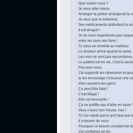
Que voulez vous ?
Je veux aller mieux.
Arranger ta jambe arrangerait ta v
Je veux que la kétamine.
Ses médicaments distordent la réa
Il est drogué !
Je ne vous regarderais pas risque
votre vie sans rien faire !
Tu veux un remède au malheur.
La douleur arrive quand on aime.
Les vies ne sont pas secondaires.
Le patient est en vie, c'est la seu
Pas pour vous.
J'ai supporté tes obsession et qu
je les encourage c'est pour une se
elles sauvent des gens.
Ça peut être fatal !
C'est illégal !
Elle est mourante !
Ça ne justifie pas d'aller en taule !
Vous n'avez rien House, rien !
Tu l'as rejeté parce qu'il faut que
Il a besoin de vous.
Pourquoi ce besoin constant de to
J'ai confiance en toi.