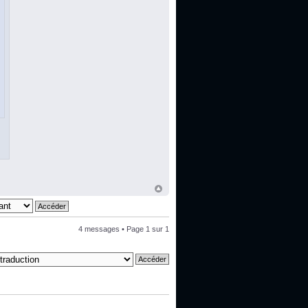
4 messages • Page
1
sur
1