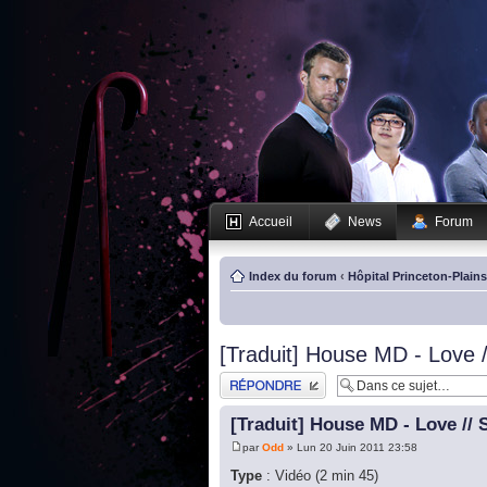
Accueil
News
Forum
Index du forum
‹
Hôpital Princeton-Plain
[Traduit] House MD - Love /
Publier une réponse
[Traduit] House MD - Love // 
par
Odd
» Lun 20 Juin 2011 23:58
Type
: Vidéo (2 min 45)