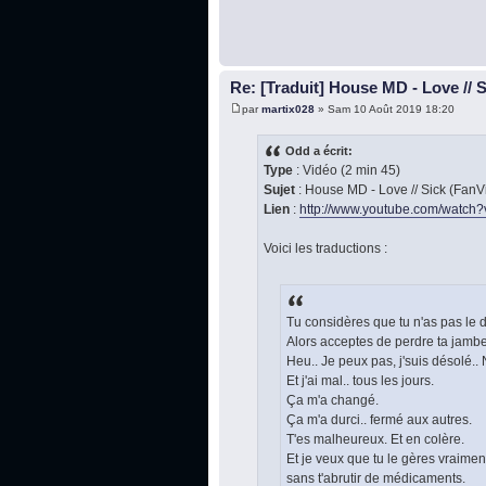
Re: [Traduit] House MD - Love // 
par
martix028
» Sam 10 Août 2019 18:20
Odd a écrit:
Type
: Vidéo (2 min 45)
Sujet
: House MD - Love // Sick (Fan
Lien
:
http://www.youtube.com/watch?v
Voici les traductions :
Tu considères que tu n'as pas le d
Alors acceptes de perdre ta jambe
Heu.. Je peux pas, j'suis désolé.. 
Et j'ai mal.. tous les jours.
Ça m'a changé.
Ça m'a durci.. fermé aux autres.
T'es malheureux. Et en colère.
Et je veux que tu le gères vraimen
sans t'abrutir de médicaments.