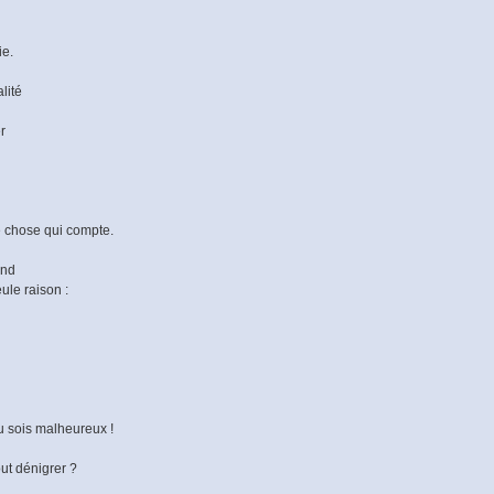
ie.
lité
r
le chose qui compte.
and
ule raison :
 tu sois malheureux !
ut dénigrer ?