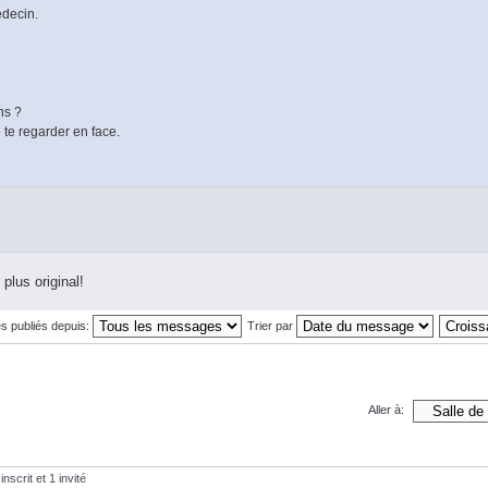
édecin.
ns ?
 te regarder en face.
 plus original!
s publiés depuis:
Trier par
Aller à:
nscrit et 1 invité