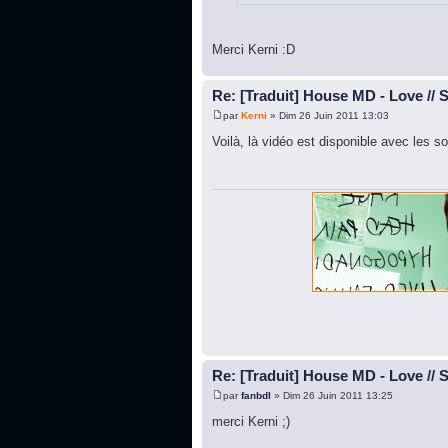
Merci Kerni :D
Re: [Traduit] House MD - Love // 
par
Kerni
» Dim 26 Juin 2011 13:03
Voilà, là vidéo est disponible avec les so
Re: [Traduit] House MD - Love // 
par
fanbdl
» Dim 26 Juin 2011 13:25
merci Kerni ;)