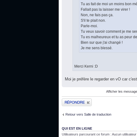
Tu as fait de moi un moins bon m
Fallait pas la laisser me virer !
Non, ne fais pas ça.
S'il te plait non.
Parle-moi.
Tu veux savoir comment je me se
Tu es malheureux et tu as peur de
Bien sur que j'ai changé !
Je me sens blessé.
Merci Kerni :D
Moi je préfère le regarder en vO car c'est
Afficher les message
Publier une réponse
Retour vers Salle de traduction
QUI EST EN LIGNE
Utilisateurs parcourant ce forum : Aucun utilisateur i