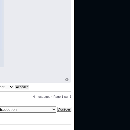
4 messages • Page
1
sur
1