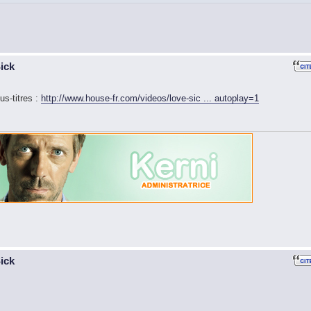
Sick
us-titres :
http://www.house-fr.com/videos/love-sic ... autoplay=1
Sick