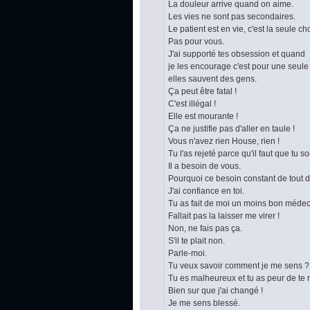
La douleur arrive quand on aime.
Les vies ne sont pas secondaires.
Le patient est en vie, c'est la seule c
Pas pour vous.
J'ai supporté tes obsession et quand
je les encourage c'est pour une seule 
elles sauvent des gens.
Ça peut être fatal !
C'est illégal !
Elle est mourante !
Ça ne justifie pas d'aller en taule !
Vous n'avez rien House, rien !
Tu l'as rejeté parce qu'il faut que tu s
Il a besoin de vous.
Pourquoi ce besoin constant de tout d
J'ai confiance en toi.
Tu as fait de moi un moins bon médec
Fallait pas la laisser me virer !
Non, ne fais pas ça.
S'il te plait non.
Parle-moi.
Tu veux savoir comment je me sens ?
Tu es malheureux et tu as peur de te 
Bien sur que j'ai changé !
Je me sens blessé.