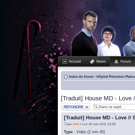
Accueil
News
Forum
Index du forum
‹
Hôpital Princeton-Plain
[Traduit] House MD - Love /
Publier une réponse
[Traduit] House MD - Love // 
par
Odd
» Lun 20 Juin 2011 23:58
Type
: Vidéo (2 min 45)