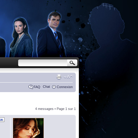
Chat
FAQ
Connexion
4 messages • Page
1
sur
1