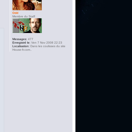
Odd
Membre du Staff
Messages:
477
Enregistré le:
Ven 7 Nov 2008 22:23
Localisation:
Dans les coulisses du site
House-fr.com..