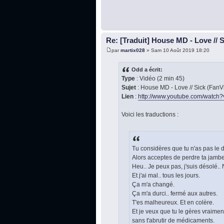
Re: [Traduit] House MD - Love // 
par
martix028
» Sam 10 Août 2019 18:20
Odd a écrit:
Type
: Vidéo (2 min 45)
Sujet
: House MD - Love // Sick (Fan
Lien
:
http://www.youtube.com/watch?v
Voici les traductions :
Tu considères que tu n'as pas le d
Alors acceptes de perdre ta jambe
Heu.. Je peux pas, j'suis désolé.. 
Et j'ai mal.. tous les jours.
Ça m'a changé.
Ça m'a durci.. fermé aux autres.
T'es malheureux. Et en colère.
Et je veux que tu le gères vraimen
sans t'abrutir de médicaments.