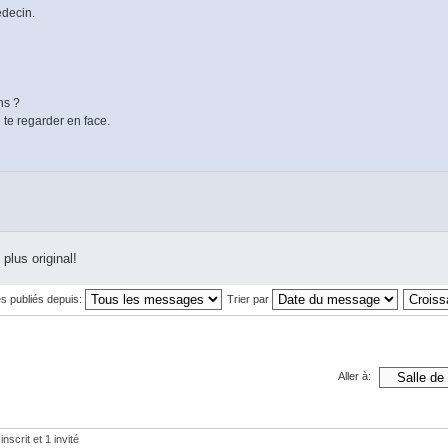
édecin.
ns ?
 te regarder en face.
 plus original!
s publiés depuis:
Trier par
Aller à:
nscrit et 1 invité