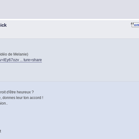
Sick
Vidéo de Melanie)
=lEy67ozv ... ture=share
roit d'être heureux ?
, donnes leur ton accord !
Non..
t