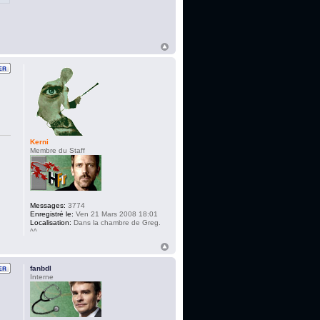
Kerni
Membre du Staff
Messages:
3774
Enregistré le:
Ven 21 Mars 2008 18:01
Localisation:
Dans la chambre de Greg.
^^
fanbdl
Interne