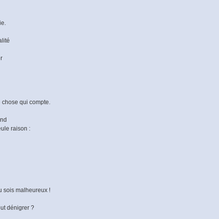
ie.
lité
r
le chose qui compte.
and
ule raison :
 tu sois malheureux !
ut dénigrer ?