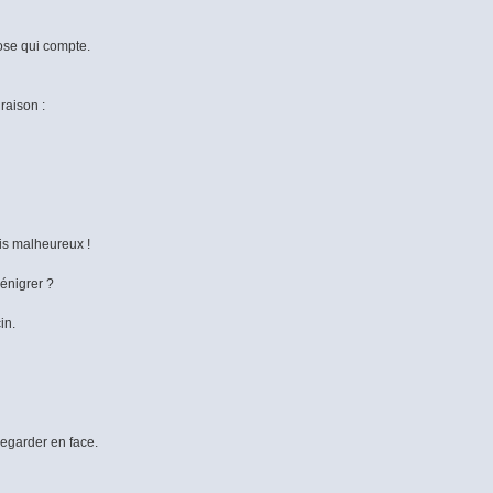
hose qui compte.
raison :
ois malheureux !
énigrer ?
in.
regarder en face.