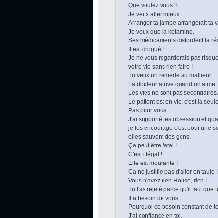
Que voulez vous ?
Je veux aller mieux.
Arranger ta jambe arrangerait ta v
Je veux que la kétamine.
Ses médicaments distordent la réa
Il est drogué !
Je ne vous regarderais pas risque
votre vie sans rien faire !
Tu veux un remède au malheur.
La douleur arrive quand on aime.
Les vies ne sont pas secondaires.
Le patient est en vie, c'est la seu
Pas pour vous.
J'ai supporté tes obsession et qu
je les encourage c'est pour une se
elles sauvent des gens.
Ça peut être fatal !
C'est illégal !
Elle est mourante !
Ça ne justifie pas d'aller en taule !
Vous n'avez rien House, rien !
Tu l'as rejeté parce qu'il faut que
Il a besoin de vous.
Pourquoi ce besoin constant de to
J'ai confiance en toi.