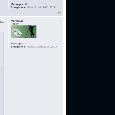
Messages:
92
Enregistré le:
Sam 18 Juin 2011 22:54
martix028
Patient
Messages:
1
Enregistré le:
Sam 10 Août 2019 18:17