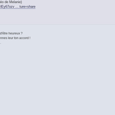
éo de Melanie)
lEy67ozv ... ture=share
 d'être heureux ?
nnes leur ton accord !
.