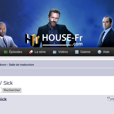
Épisodes
La série
Vidéos
Galerie
Aide
sboro
‹
Salle de traduction
/ Sick
Sick