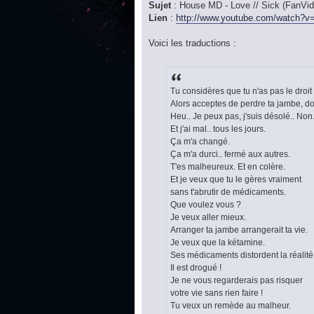
Sujet
: House MD - Love // Sick (FanVid
Lien
:
http://www.youtube.com/watch?v=
Voici les traductions :
Tu considères que tu n'as pas le droit
Alors acceptes de perdre ta jambe, do
Heu.. Je peux pas, j'suis désolé.. Non.
Et j'ai mal.. tous les jours.
Ça m'a changé.
Ça m'a durci.. fermé aux autres.
T'es malheureux. Et en colère.
Et je veux que tu le gères vraiment
sans t'abrutir de médicaments.
Que voulez vous ?
Je veux aller mieux.
Arranger ta jambe arrangerait ta vie.
Je veux que la kétamine.
Ses médicaments distordent la réalité
Il est drogué !
Je ne vous regarderais pas risquer
votre vie sans rien faire !
Tu veux un remède au malheur.