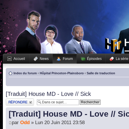
Accueil
News
Forum
Épisodes
La série
Index du forum
‹
Hôpital Princeton-Plainsboro
‹
Salle de traduction
[Traduit] House MD - Love // Sick
Publier une réponse
[Traduit] House MD - Love // Si
par
Odd
» Lun 20 Juin 2011 23:58