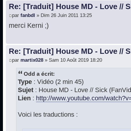
Re: [Traduit] House MD - Love // S
par
fanbdl
» Dim 26 Juin 2011 13:25
merci Kerni ;)
Re: [Traduit] House MD - Love // S
par
martix028
» Sam 10 Août 2019 18:20
Odd a écrit:
Type
: Vidéo (2 min 45)
Sujet
: House MD - Love // Sick (FanVi
Lien
:
http://www.youtube.com/watch?v=
Voici les traductions :