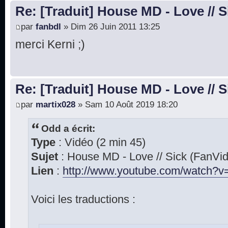
Re: [Traduit] House MD - Love // S
par
fanbdl
» Dim 26 Juin 2011 13:25
merci Kerni ;)
Re: [Traduit] House MD - Love // S
par
martix028
» Sam 10 Août 2019 18:20
Odd a écrit:
Type
: Vidéo (2 min 45)
Sujet
: House MD - Love // Sick (FanVi
Lien
:
http://www.youtube.com/watch?v=
Voici les traductions :