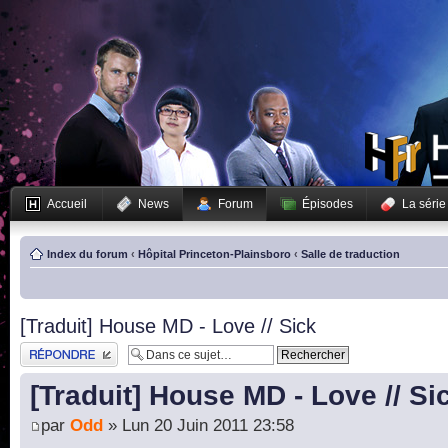
Accueil
News
Forum
Épisodes
La série
Index du forum
‹
Hôpital Princeton-Plainsboro
‹
Salle de traduction
[Traduit] House MD - Love // Sick
Publier une réponse
[Traduit] House MD - Love // Si
par
Odd
» Lun 20 Juin 2011 23:58