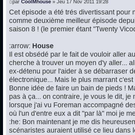
par
CoolMhouse
» Jeu 17 Nov 2011 19:28
Cet épisode a été trés divertissant pour mo
comme deuxième meilleur épisode depu
saison 8 ! (le premier étant "Twenty Vico
:arrow:
House
Il est obsédé par le fait de vouloir aller 
cherche à trouver un moyen d'y aller...
ex-détenu pour l'aider à se débarraser d
électronique... Mais le plus marrant c'est l
Bonne idée de faire un bain de pieds ! M
pas à ça... on contraire, je vous le dit, j
lorsque j'ai vu Foreman accompagné des
où l'un d'entre eux a dit "par là" moi je me 
:he: Bon maintenant je me dis heureusem
scénaristes auraient utilisé ce lieu dans 