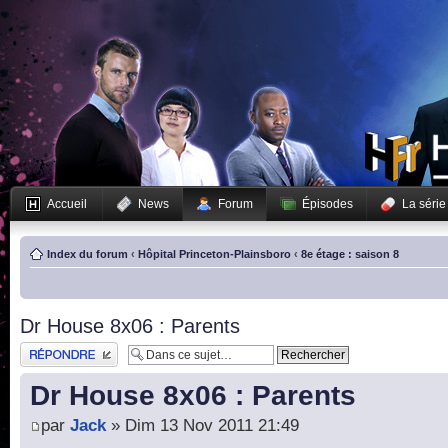
Accueil
News
Forum
Épisodes
La série
Index du forum
‹
Hôpital Princeton-Plainsboro
‹
8e étage : saison 8
Dr House 8x06 : Parents
Publier une réponse
Dr House 8x06 : Parents
par
Jack
» Dim 13 Nov 2011 21:49