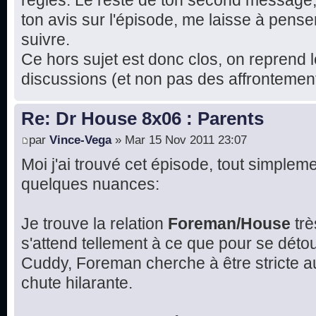
règles. Le reste de ton second message
ton avis sur l'épisode, me laisse à pense
suivre.
Ce hors sujet est donc clos, on reprend l
discussions (et non pas des affrontement
Re: Dr House 8x06 : Parents
par
Vince-Vega
» Mar 15 Nov 2011 23:07
Moi j'ai trouvé cet épisode, tout simplemen
quelques nuances:
Je trouve la relation
Foreman/House
trè
s'attend tellement à ce que pour se détou
Cuddy, Foreman cherche à être stricte 
chute hilarante.