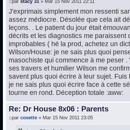
par
stacy 31
» Mar 15 Nov 2011 22:11
J'exprimais simplement mon ressenti sans
assez médiocre. Désolée que cela ait dé
leçons. . Le patient du jour était émouv
décrits et les diagnostics me paraissent 
improbables ( hé la prod, achetez un dic
Wilson/House: je ne sais plus quoi pense
masochiste qui commence à me peser . 
ses travers et humilier Wilson me confir
savent plus quoi écrire à leur sujet. Fuis
je ne sais plus quoi écrire face à cette s
tourne en rond. Déception totale :aww:
Re: Dr House 8x06 : Parents
par
cosette
» Mar 15 Nov 2011 23:05