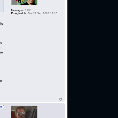
Messages:
1935
Enregistré le:
Dim 21 Sep 2008 14:16
is
ns
um
tre
pe