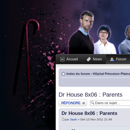
Accueil
News
Forum
Index du forum
‹
Hôpital Princeton-Plain
Dr House 8x06 : Parents
Publier une réponse
Dr House 8x06 : Parents
par
Jack
» Dim 13 Nov 2011 21:49