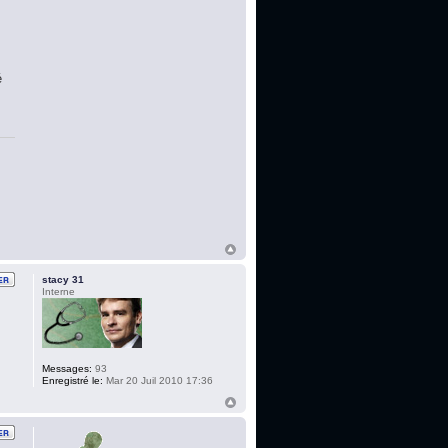
é
stacy 31
Interne
Messages:
93
Enregistré le:
Mar 20 Juil 2010 17:36