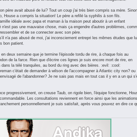
 son père avait abusé de lui? Tout un coup j'ai très bien compris sa mère. Sino
House a compris la situation! Le père a refilé la syphilis à son fils.
famille idéale avec papa et maman à la maison peut aboutir à un enfant
ité n'est pas une mauvaise chose, mais ça engendre d'autres problèmes, com
de ressembler et de se connecter avec son père.
il n'a pas abusé de moi, j'ai inconsciement entrepri les mêmes études que lui
ès bon patient.
 en deux semaine que je termine l'épisode tordu de rire, à chaque fois au
ndon de la farce. Rien que d'écrire ces lignes je suis encore mort de rire, en
ans la télé tranquiles, au bord du ring avec des bières. :evil: :cool:
Foreman c'était de demander à wilson de l'accompagner à Atlantic city non? ou
 envisagé de l'abandonner? Je ne sais pas mais en tout cas il y en a un qui s'
ce progressivement, on creuse Taub, on rigole bien, l'équipe fonctionne, Hou
recommandable. Les consultations reviennent en force ainsi que les animation
ranchement personnellement je suis satisfait, après vous pouvez en dire ce 