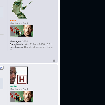
Kerni
Membre du Staff
Messages:
3774
Enregistré le:
Ven 21 Mars 2008 18:01
Localisation:
Dans la chambre de Greg.
^^
andika
Membre du Staff