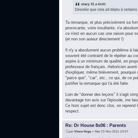
stacy 31 a écrit:
Désolée que cela ait déplu à certains
Ta remarque, et plus précisément sa for
provocante, voire insultante, n'a absolume
ce n'est en aucun cas une raison pour s
(et non son auteur directement !)
Il n'y a absolument aucun problème à fair
souvent été contraint de le répéter au cou
aspire à un minimum de qualité, en pro
professeur de français, rhétoricien avert
d'expliquer, même brièvement, pourquoi 
"parce que", "car", etc., ce qui, de ce po
justifier la remarque qui t'a été faite.
Loin de "donner des leçons" il s'agit si
davantage ton avis sur l'épisode, me lai
Ce hors sujet est donc clos, on reprend 
respect.
Re: Dr House 8x06 : Parents
par
Vince-Vega
» Mar 15 Nov 2011 23:07