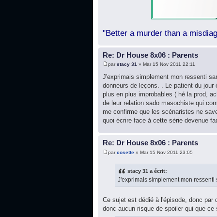
"Better a murder than a misdiag
Re: Dr House 8x06 : Parents
par
stacy 31
» Mar 15 Nov 2011 22:11
J'exprimais simplement mon ressenti sans
donneurs de leçons. . Le patient du jou
plus en plus improbables ( hé la prod, a
de leur relation sado masochiste qui co
me confirme que les scénaristes ne savent
quoi écrire face à cette série devenue fa
Re: Dr House 8x06 : Parents
par
cosette
» Mar 15 Nov 2011 23:05
stacy 31 a écrit:
J'exprimais simplement mon ressenti s
Ce sujet est dédié à l'épisode, donc par dé
donc aucun risque de spoiler qui que ce