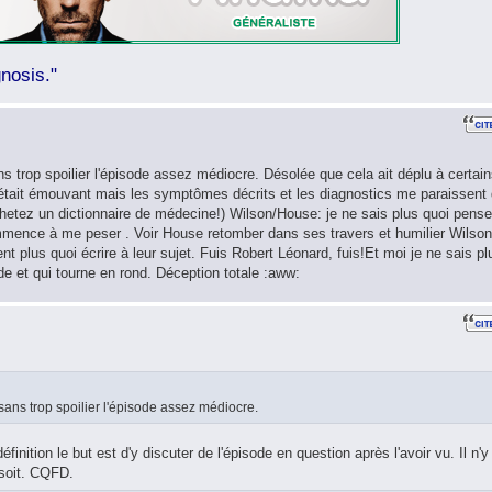
nosis."
 trop spoilier l'épisode assez médiocre. Désolée que cela ait déplu à certai
r était émouvant mais les symptômes décrits et les diagnostics me paraissent
chetez un dictionnaire de médecine!) Wilson/House: je ne sais plus quoi pense
mmence à me peser . Voir House retomber dans ses travers et humilier Wilson
 plus quoi écrire à leur sujet. Fuis Robert Léonard, fuis!Et moi je ne sais pl
de et qui tourne en rond. Déception totale :aww:
ans trop spoilier l'épisode assez médiocre.
finition le but est d'y discuter de l'épisode en question après l'avoir vu. Il n'y
 soit. CQFD.