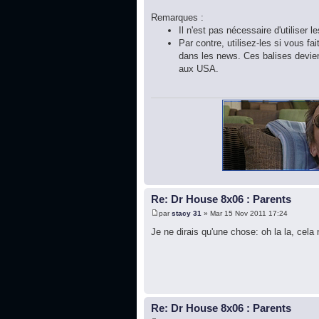
Remarques :
Il n'est pas nécessaire d'utiliser l
Par contre, utilisez-les si vous f
dans les news. Ces balises deviend
aux USA.
Re: Dr House 8x06 : Parents
par
stacy 31
» Mar 15 Nov 2011 17:24
Je ne dirais qu'une chose: oh la la, cela 
Re: Dr House 8x06 : Parents