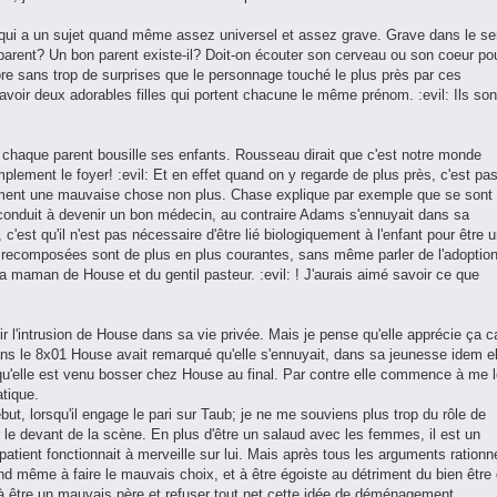
s qui a un sujet quand même assez universel et assez grave. Grave dans le s
e parent? Un bon parent existe-il? Doit-on écouter son cerveau ou son coeur po
core sans trop de surprises que le personnage touché le plus près par ces
 d'avoir deux adorables filles qui portent chacune le même prénom. :evil: Ils son
et, chaque parent bousille ses enfants. Rousseau dirait que c'est notre monde
mplement le foyer! :evil: Et en effet quand on y regarde de plus près, c'est pa
ément une mauvaise chose non plus. Chase explique par exemple que se sont
t conduit à devenir un bon médecin, au contraire Adams s'ennuyait dans sa
, c'est qu'il n'est pas nécessaire d'être lié biologiquement à l'enfant pour être 
es recomposées sont de plus en plus courantes, sans même parler de l'adoption
 maman de House et du gentil pasteur. :evil: ! J'aurais aimé savoir ce que
l'intrusion de House dans sa vie privée. Mais je pense qu'elle apprécie ça c
ns le 8x01 House avait remarqué qu'elle s'ennuyait, dans sa jeunesse idem el
ça qu'elle est venu bosser chez House au final. Par contre elle commence à me 
tique.
t, lorsqu'il engage le pari sur Taub; je ne me souviens plus trop du rôle de
 le devant de la scène. En plus d'être un salaud avec les femmes, il est un
 patient fonctionnait à merveille sur lui. Mais après tous les arguments rationn
uand même à faire le mauvais choix, et à être égoiste au détriment du bien être
à être un mauvais père et refuser tout net cette idée de déménagement.