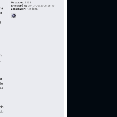
Messages:
1313
Enregistré le:
Ven 3 Oct 2008 18:49
ens
Localisation:
A l'hôpital
ur
t
s
un
,
ar
le
les
els
 de