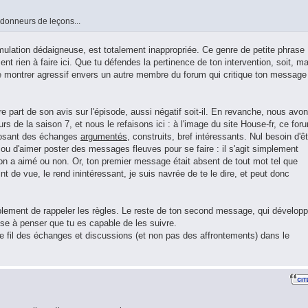
 donneurs de leçons...
mulation dédaigneuse, est totalement inappropriée. Ce genre de petite phrase
nt rien à faire ici. Que tu défendes la pertinence de ton intervention, soit, ma
e montrer agressif envers un autre membre du forum qui critique ton message
e part de son avis sur l'épisode, aussi négatif soit-il. En revanche, nous avo
rs de la saison 7, et nous le refaisons ici : à l'image du site House-fr, ce for
posant des échanges
argumentés
, construits, bref intéressants. Nul besoin d'ê
i ou d'aimer poster des messages fleuves pour se faire : il s'agit simplement
on a aimé ou non. Or, ton premier message était absent de tout mot tel que
int de vue, le rend inintéressant, je suis navrée de te le dire, et peut donc
mplement de rappeler les règles. Le reste de ton second message, qui dévelop
sse à penser que tu es capable de les suivre.
le fil des échanges et discussions (et non pas des affrontements) dans le