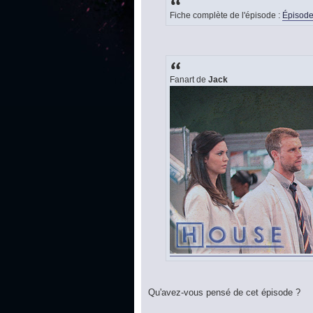
Fiche complète de l'épisode :
Épisode
Fanart de
Jack
Qu'avez-vous pensé de cet épisode ?