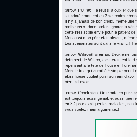
:arrow:
POTW
: Il a réussi à oublier que
j'ai adoré comment en 2 secondes chrono, 
Il n'y a jamais de bon choix, même une 
malheureux, donc parfois ignorer la vér
cette irrésistible envie pour la patient 
Moi aussi mon père était absent, même s'
Les scénaristes sont dans le vrai ici! Tr
:arrow:
Wilson/Foreman
: Deuxième fois
détriment de Wilson, c'est vraiment le di
repensant à la tête de House et Foreman d
Mais le truc qui aurait été simple pour 
alors house voulait punir son ami d'avoir
bien fait avoir.
:arrow: Conclusion: On monte en puissan
est toujours aussi génial, et aussi peu 
en 3D pour expliquer les maladies, non f
vous voulez mais argumentez!