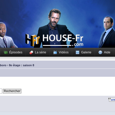
Épisodes
La série
Vidéos
Galerie
Aide
sboro
‹
8e étage : saison 8