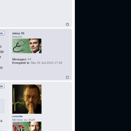
stacy 31
Interne
ns
 de
r
Messages:
93
Enregistré le:
Mar 20 Juil 2010 17:36
us
cosette
Membre du Staff
 a