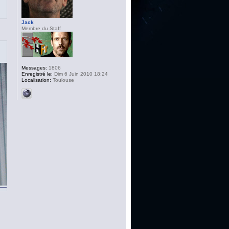
Jack
Membre du Staff
Messages:
1806
Enregistré le:
Dim 6 Juin 2010 18:24
Localisation:
Toulouse