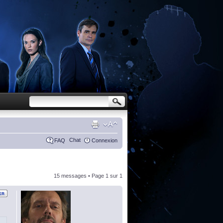
Chat
FAQ
Connexion
15 messages • Page
1
sur
1