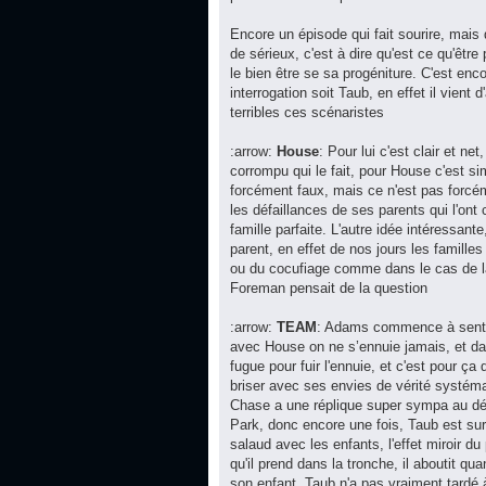
Encore un épisode qui fait sourire, mai
de sérieux, c'est à dire qu'est ce qu'êtr
le bien être se sa progéniture. C'est en
interrogation soit Taub, en effet il vient
terribles ces scénaristes
:arrow:
House
: Pour lui c'est clair et n
corrompu qui le fait, pour House c'est si
forcément faux, mais ce n'est pas forc
les défaillances de ses parents qui l'on
famille parfaite. L'autre idée intéressante
parent, en effet de nos jours les famill
ou du cocufiage comme dans le cas de la
Foreman pensait de la question
:arrow:
TEAM
: Adams commence à sentir 
avec House on ne s’ennuie jamais, et da
fugue pour fuir l'ennuie, et c'est pour 
briser avec ses envies de vérité systéma
Chase a une réplique super sympa au débu
Park, donc encore une fois, Taub est sur
salaud avec les enfants, l'effet miroir du
qu'il prend dans la tronche, il aboutit q
son enfant. Taub n'a pas vraiment tardé 