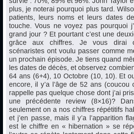
survie : 70%, 89% et 96%. John Taylor est
plus, je noterai pourquoi plus tard. Wils
patients, leurs noms et leurs dates d
touche. Vous ne voyez pas pourquoi j’a
grand jour ? Et pourtant c’est une deu
grâce aux chiffres. Je vous dirai 
scénaristes ont voulu passer comme m
un prochain épisode. Je tiens quand mê
les dates de décès, et observez combien de
64 ans (6+4), 10 Octobre (10, 10). Et oui
encore, il y’a l’âge de 52 ans (coucou 
rappelle pas quelque chose dont j’ai pri
une précédente review (8×16)? Da
seulement on a nos chiffres répétitifs h
et j’en passe, mais il y’a l’apparition fl
est le chiffre en « hibernation » se rép