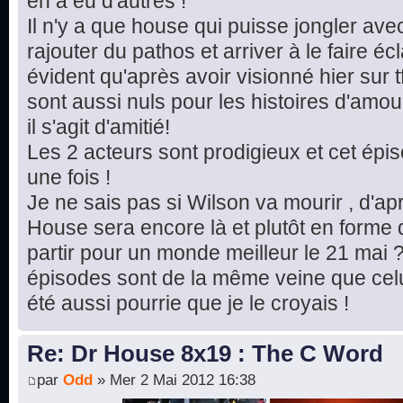
en a eu d'autres !
Il n'y a que house qui puisse jongler av
rajouter du pathos et arriver à le faire écla
évident qu'après avoir visionné hier sur t
sont aussi nuls pour les histoires d'amou
il s'agit d'amitié!
Les 2 acteurs sont prodigieux et cet ép
une fois !
Je ne sais pas si Wilson va mourir , d'ap
House sera encore là et plutôt en forme d
partir pour un monde meilleur le 21 mai ?
épisodes sont de la même veine que celui
été aussi pourrie que je le croyais !
Re: Dr House 8x19 : The C Word
par
Odd
» Mer 2 Mai 2012 16:38