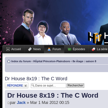
Accueil
News
Forum
Épisodes
La série
Index du forum
‹
Hôpital Princeton-Plainsboro
‹
8e étage : saison 8
Dr House 8x19 : The C Word
Publier une réponse
Dr House 8x19 : The C Word
par
Jack
» Mar 1 Mai 2012 00:15