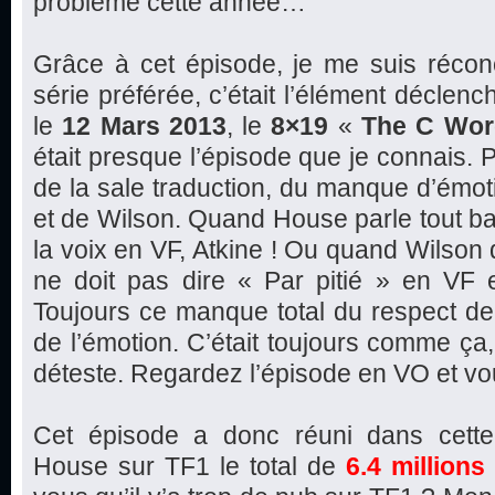
problème cette année…
Grâce à cet épisode, je me suis récon
série préférée, c’était l’élément déclen
le
12 Mars 2013
, le
8×19
«
The C Wor
était presque l’épisode que je connais.
de la sale traduction, du manque d’émo
et de Wilson. Quand House parle tout ba
la voix en VF, Atkine ! Ou quand Wilson di
ne doit pas dire « Par pitié » en VF e
Toujours ce manque total du respect de 
de l’émotion. C’était toujours comme ça, 
déteste. Regardez l’épisode en VO et vo
Cet épisode a donc réuni dans cette
House sur TF1 le total de
6.4 millions