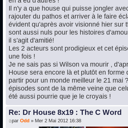
en a eu d'autres !
Il n'y a que house qui puisse jongler av
rajouter du pathos et arriver à le faire écla
évident qu'après avoir visionné hier sur t
sont aussi nuls pour les histoires d'amou
il s'agit d'amitié!
Les 2 acteurs sont prodigieux et cet ép
une fois !
Je ne sais pas si Wilson va mourir , d'ap
House sera encore là et plutôt en forme d
partir pour un monde meilleur le 21 mai ?
épisodes sont de la même veine que celui
été aussi pourrie que je le croyais !
Re: Dr House 8x19 : The C Word
par
Odd
» Mer 2 Mai 2012 16:38