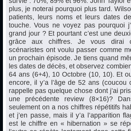
survie : 70%, 89% et 96%. John Taylor est
plus, je noterai pourquoi plus tard. Wils
patients, leurs noms et leurs dates d
touche. Vous ne voyez pas pourquoi j’a
grand jour ? Et pourtant c’est une deu
grâce aux chiffres. Je vous dirai 
scénaristes ont voulu passer comme m
un prochain épisode. Je tiens quand mê
les dates de décès, et observez combien de
64 ans (6+4), 10 Octobre (10, 10). Et oui
encore, il y’a l’âge de 52 ans (coucou 
rappelle pas quelque chose dont j’ai pri
une précédente review (8×16)? Da
seulement on a nos chiffres répétitifs h
et j’en passe, mais il y’a l’apparition fl
est le chiffre en « hibernation » se rép