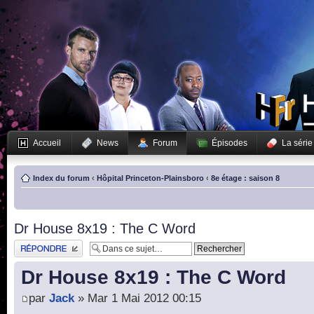
Accueil
News
Forum
Épisodes
La série
Index du forum
‹
Hôpital Princeton-Plainsboro
‹
8e étage : saison 8
Dr House 8x19 : The C Word
Publier une réponse
Dr House 8x19 : The C Word
par
Jack
» Mar 1 Mai 2012 00:15