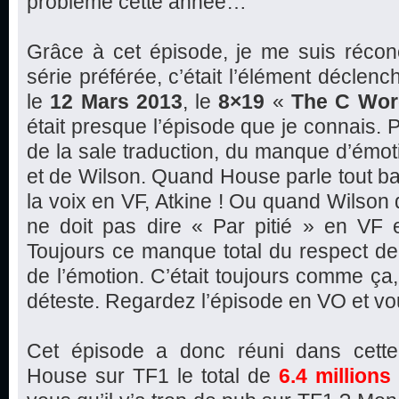
problème cette année…
Grâce à cet épisode, je me suis récon
série préférée, c’était l’élément déclen
le
12 Mars 2013
, le
8×19
«
The C Wor
était presque l’épisode que je connais.
de la sale traduction, du manque d’émo
et de Wilson. Quand House parle tout ba
la voix en VF, Atkine ! Ou quand Wilson di
ne doit pas dire « Par pitié » en VF e
Toujours ce manque total du respect de 
de l’émotion. C’était toujours comme ça, 
déteste. Regardez l’épisode en VO et vo
Cet épisode a donc réuni dans cette
House sur TF1 le total de
6.4 millions