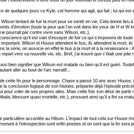
amitié House/Wilson s'offre sous un jour nouveau et surtout plus en re
e de quelques jours ce Kyle, cet homme qui agit, qui fait ; lui qui est 
 Wilson tentant de fuir la mort pour se sentir en vie. Cela donne lie
nts d'émotion (toute la peur que l'on voit dans les yeux de H et W lors
e pourrait par contre vivre sans Wilson, etc.).
e conscience qu'il est vain d'essayer de fuir ce qui s'imposera de tout
mportant. Wilson et House attendent le bus, ils attendent la mort, ils 
la série, on associe en effet le bus à la mort et à la renaissance :
repart vers sa nouvelle vie, etc. Bref, j'ai trouvé que c'était une joli
ussi bien signifier que Wilson est malade ou bien qu'il est guéri. Toute
utant aller au bout de l'arc narratif...
te de cette fin pour le personnage. Chase a passé 10 ans avec House, i
 la conclusion logique de son histoire, préparée déjà l'épisode précéd
ui pour voler de ses propres ailes. Mais cette fois son désir de partir
a, blessure quasi mortelle, etc.), prouvant ainsi qu'il a fini sa matu
ce particulière accordée au Hilson. L'impact de tout cela sur House 
nt à l'introspection sont enfin posées et on sent que la fin sera plut