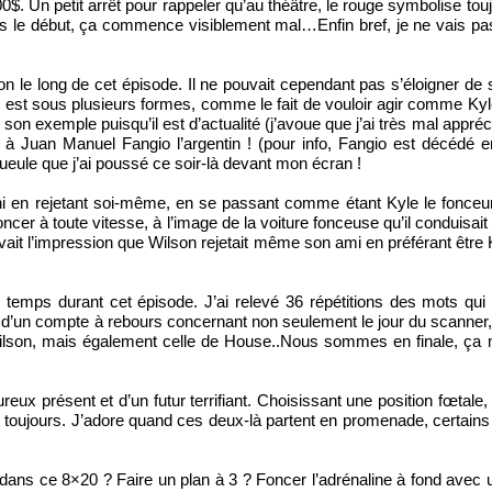
$. Un petit arrêt pour rappeler qu’au théâtre, le rouge symbolise toujo
 le début, ça commence visiblement mal…Enfin bref, je ne vais pas
on le long de cet épisode. Il ne pouvait cependant pas s’éloigner de 
st sous plusieurs formes, comme le fait de vouloir agir comme Kyle 
 son exemple puisqu’il est d’actualité (j’avoue que j’ai très mal app
à Juan Manuel Fangio l’argentin ! (pour info, Fangio est décédé en 
eule que j’ai poussé ce soir-là devant mon écran !
ni en rejetant soi-même, en se passant comme étant Kyle le fonceur et
oncer à toute vitesse, à l’image de la voiture fonceuse qu’il conduisait
 avait l’impression que Wilson rejetait même son ami en préférant être Ky
ur le temps durant cet épisode. J’ai relevé 36 répétitions des mots 
d’un compte à rebours concernant non seulement le jour du scanner, 
e Wilson, mais également celle de House..Nous sommes en finale, ç
reux présent et d’un futur terrifiant. Choisissant une position fœtale,
vit toujours. J’adore quand ces deux-là partent en promenade, cert
dans ce 8×20 ? Faire un plan à 3 ? Foncer l’adrénaline à fond avec 