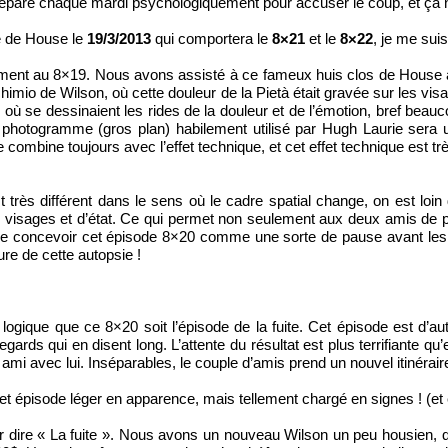
e prépare chaque mardi psychologiquement pour accuser le coup, et ça
ée de House le
19/3/2013
qui comportera le
8×21
et le
8×22
, je me sui
ément au 8×19. Nous avons assisté à ce fameux huis clos de House av
imio de Wilson, où cette douleur de la Pietà était gravée sur les vi
e où se dessinaient les rides de la douleur et de l’émotion, bref beau
e photogramme (gros plan) habilement utilisé par Hugh Laurie sera 
combine toujours avec l’effet technique, et cet effet technique est tr
st très différent dans le sens où le cadre spatial change, on est 
isages et d’état. Ce qui permet non seulement aux deux amis de pr
et de concevoir cet épisode 8×20 comme une sorte de pause avant le
ure de cette autopsie !
ôt logique que ce 8×20 soit l’épisode de la fuite. Cet épisode est d’
gards qui en disent long. L’attente du résultat est plus terrifiante qu’e
on ami avec lui. Inséparables, le couple d’amis prend un nouvel itinérair
et épisode léger en apparence, mais tellement chargé en signes ! (et en
pour dire « La fuite ». Nous avons un nouveau Wilson un peu housien, q