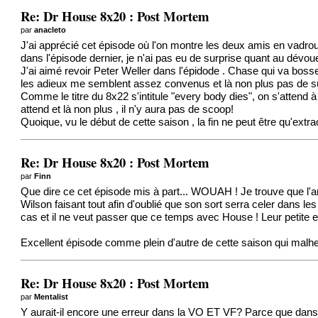
Re: Dr House 8x20 : Post Mortem
par
anacleto
J'ai apprécié cet épisode où l'on montre les deux amis en vadrou
dans l'épisode dernier, je n'ai pas eu de surprise quant au dév
J'ai aimé revoir Peter Weller dans l'épidode . Chase qui va bos
les adieux me semblent assez convenus et là non plus pas de s
Comme le titre du 8x22 s'intitule "every body dies", on s'attend à 
attend et là non plus , il n'y aura pas de scoop!
Quoique, vu le début de cette saison , la fin ne peut être qu'extrao
Re: Dr House 8x20 : Post Mortem
par
Finn
Que dire ce cet épisode mis à part... WOUAH ! Je trouve que l'a
Wilson faisant tout afin d'oublié que son sort serra celer dans les
cas et il ne veut passer que ce temps avec House ! Leur petite
Excellent épisode comme plein d'autre de cette saison qui malhe
Re: Dr House 8x20 : Post Mortem
par
Mentalist
Y aurait-il encore une erreur dans la VO ET VF? Parce que dans 