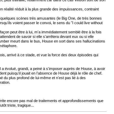
lief, plus travaillé, notamment car dans ce cas Wilson sort de son
en réalité réduit à la plus grande des impuissances, contraint
u à quelques scènes très amusantes (le Big One, de très bonnes
qu'ils voient passer le convoi, le sens du "I could live without
e façon peut être à lui, m'a immédiatement semblé être à la fois
attendent de savoir si elle s'arrêtera devant eux ou si elle
 Amber meurt dans le bus, House en sort dans ses hallucinations
e métaphore.
fois, arrivé à ce stade, et vue la force des deux épisodes qui
l a évolué, grandi, a peiné à s'imposer auprès de House, à avoir
ent puisqu'il jouait en l'absence de House déjà le rôle de chef.
 né du plus profond de lui-même et n'est pas lié à des
ration.
mérite encore pas mal de traitements et approfondissements que
ôt triste, tragique...