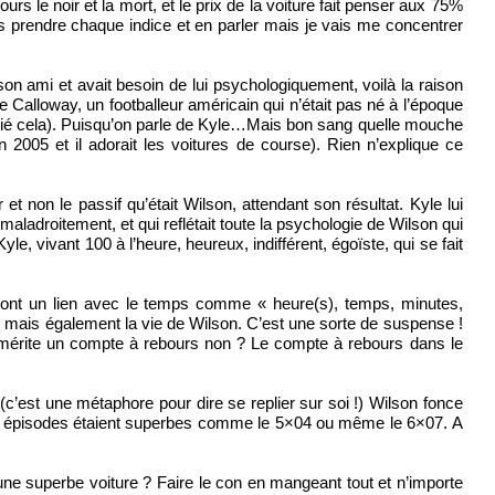
urs le noir et la mort, et le prix de la voiture fait penser aux 75%
 prendre chaque indice et en parler mais je vais me concentrer
son ami et avait besoin de lui psychologiquement, voilà la raison
Calloway, un footballeur américain qui n’était pas né à l’époque
récié cela). Puisqu’on parle de Kyle…Mais bon sang quelle mouche
2005 et il adorait les voitures de course). Rien n’explique ce
 non le passif qu’était Wilson, attendant son résultat. Kyle lui
 maladroitement, et qui reflétait toute la psychologie de Wilson qui
le, vivant 100 à l’heure, heureux, indifférent, égoïste, qui se fait
qui ont un lien avec le temps comme « heure(s), temps, minutes,
mais également la vie de Wilson. C’est une sorte de suspense !
a mérite un compte à rebours non ? Le compte à rebours dans le
 (c’est une métaphore pour dire se replier sur soi !) Wilson fonce
ains épisodes étaient superbes comme le 5×04 ou même le 6×07. A
une superbe voiture ? Faire le con en mangeant tout et n’importe