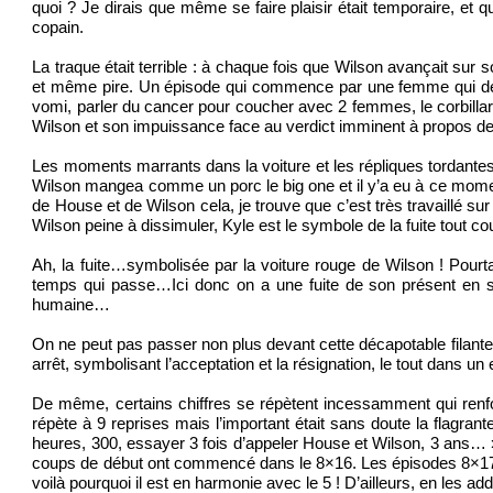
quoi ? Je dirais que même se faire plaisir était temporaire, et qu
copain.
La traque était terrible : à chaque fois que Wilson avançait sur so
et même pire. Un épisode qui commence par une femme qui décèd
vomi, parler du cancer pour coucher avec 2 femmes, le corbillard
Wilson et son impuissance face au verdict imminent à propos de
Les moments marrants dans la voiture et les répliques tordantes
Wilson mangea comme un porc le big one et il y’a eu à ce mome
de House et de Wilson cela, je trouve que c’est très travaillé su
Wilson peine à dissimuler, Kyle est le symbole de la fuite tout co
Ah, la fuite…symbolisée par la voiture rouge de Wilson ! Pourtant
temps qui passe…Ici donc on a une fuite de son présent en se ré
humaine…
On ne peut pas passer non plus devant cette décapotable filante 
arrêt, symbolisant l’acceptation et la résignation, le tout dans un
De même, certains chiffres se répètent incessamment qui renfo
répète à 9 reprises mais l’important était sans doute la flagran
heures, 300, essayer 3 fois d’appeler House et Wilson, 3 ans… » 
coups de début ont commencé dans le 8×16. Les épisodes 8×17, 8×
voilà pourquoi il est en harmonie avec le 5 ! D’ailleurs, en les ad