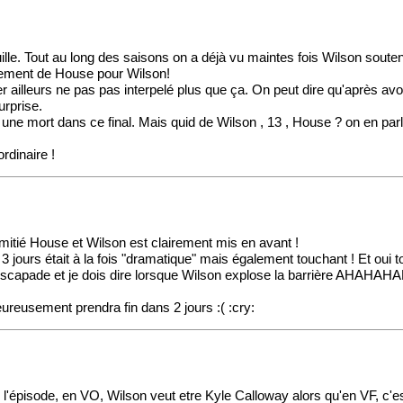
ille. Tout au long des saisons on a déjà vu maintes fois Wilson soute
ouement de House pour Wilson!
ser ailleurs ne pas pas interpelé plus que ça. On peut dire qu'après 
urprise.
une mort dans ce final. Mais quid de Wilson , 13 , House ? on en parle t
rdinaire !
mitié House et Wilson est clairement mis en avant !
 3 jours était à la fois "dramatique" mais également touchant ! Et oui t
 escapade et je dois dire lorsque Wilson explose la barrière AHAHAH
ureusement prendra fin dans 2 jours :( :cry:
l'épisode, en VO, Wilson veut etre Kyle Calloway alors qu'en VF, c'e