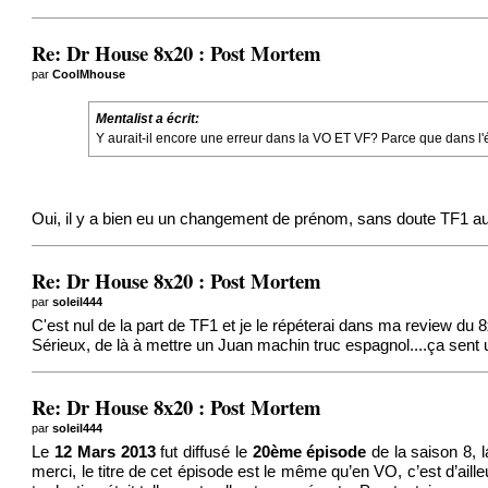
Re: Dr House 8x20 : Post Mortem
par
CoolMhouse
Mentalist a écrit:
Y aurait-il encore une erreur dans la VO ET VF? Parce que dans l'é
Oui, il y a bien eu un changement de prénom, sans doute TF1 aur
Re: Dr House 8x20 : Post Mortem
par
soleil444
C'est nul de la part de TF1 et je le répéterai dans ma review du 
Sérieux, de là à mettre un Juan machin truc espagnol....ça sent 
Re: Dr House 8x20 : Post Mortem
par
soleil444
Le
12 Mars 2013
fut diffusé le
20ème épisode
de la saison 8, 
merci, le titre de cet épisode est le même qu’en VO, c’est d’aille