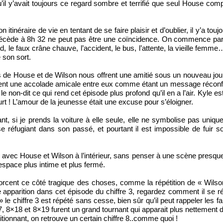
’il y’avait toujours ce regard sombre et terrifié que seul House compr
n itinéraire de vie en tentant de se faire plaisir et d’oublier, il y’a t
e à 8h 32 ne peut pas être une coïncidence. On commence par un chi
, le faux crâne chauve, l’accident, le bus, l’attente, la vieille femm
 son sort.
 de House et de Wilson nous offrent une amitié sous un nouveau jour.
nt une accolade amicale entre eux comme étant un message réconfort
r le non-dit ce qui rend cet épisode plus profond qu’il en a l’air. Kyl
urt ! L’amour de la jeunesse était une excuse pour s’éloigner.
, si je prends la voiture à elle seule, elle ne symbolise pas uniquem
fugiant dans son passé, et pourtant il est impossible de fuir soi-mê
avec House et Wilson à l’intérieur, sans penser à une scène presque s
 espace plus intime et plus fermé.
rcent ce côté tragique des choses, comme la répétition de « Wilson 
te apparition dans cet épisode du chiffre 3, regardez comment il se 
le chiffre 3 est répété sans cesse, bien sûr qu’il peut rappeler les 
18 et 8×19 furent un grand tournant qui apparait plus nettement dan
ditionnant, on retrouve un certain chiffre 8..comme quoi !