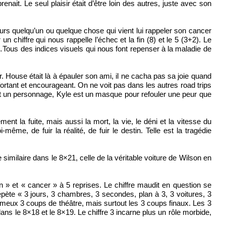
enait. Le seul plaisir était d’être loin des autres, juste avec son
oujours quelqu’un ou quelque chose qui vient lui rappeler son cancer
ffre qui nous rappelle l’échec et la fin (8) et le 5 (3+2). Le
e…Tous des indices visuels qui nous font repenser à la maladie de
 House était là à épauler son ami, il ne cacha pas sa joie quand
ant et encourageant. On ne voit pas dans les autres road trips
e est un personnage, Kyle est un masque pour refouler une peur que
ent la fuite, mais aussi la mort, la vie, le déni et la vitesse du
me, de fuir la réalité, de fuir le destin. Telle est la tragédie
imilaire dans le 8×21, celle de la véritable voiture de Wilson en
» et « cancer » à 5 reprises. Le chiffre maudit en question se
répète « 3 jours, 3 chambres, 3 secondes, plan à 3, 3 voitures, 3
fameux 3 coups de théâtre, mais surtout les 3 coups finaux. Les 3
s le 8×18 et le 8×19. Le chiffre 3 incarne plus un rôle morbide,