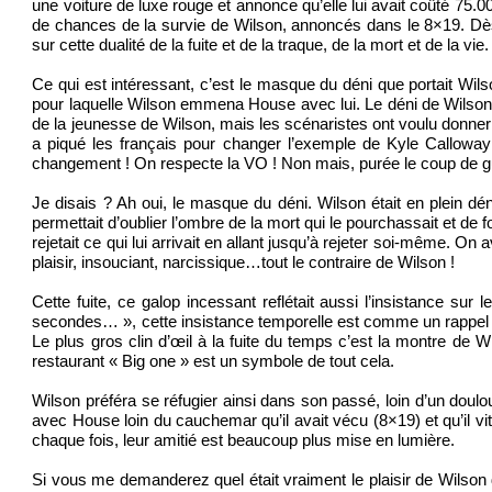
une voiture de luxe rouge et annonce qu’elle lui avait coûté 75.000
de chances de la survie de Wilson, annoncés dans le 8×19. Dès
sur cette dualité de la fuite et de la traque, de la mort et de la vie.
Ce qui est intéressant, c’est le masque du déni que portait Wils
pour laquelle Wilson emmena House avec lui. Le déni de Wilson e
de la jeunesse de Wilson, mais les scénaristes ont voulu donner
a piqué les français pour changer l’exemple de Kyle Calloway 
changement ! On respecte la VO ! Non mais, purée le coup de gu
Je disais ? Ah oui, le masque du déni. Wilson était en plein dé
permettait d’oublier l’ombre de la mort qui le pourchassait et de f
rejetait ce qui lui arrivait en allant jusqu’à rejeter soi-même. On
plaisir, insouciant, narcissique…tout le contraire de Wilson !
Cette fuite, ce galop incessant reflétait aussi l’insistance s
secondes… », cette insistance temporelle est comme un rappel 
Le plus gros clin d’œil à la fuite du temps c’est la montre d
restaurant « Big one » est un symbole de tout cela.
Wilson préféra se réfugier ainsi dans son passé, loin d’un doulou
avec House loin du cauchemar qu’il avait vécu (8×19) et qu’il 
chaque fois, leur amitié est beaucoup plus mise en lumière.
Si vous me demanderez quel était vraiment le plaisir de Wilson 