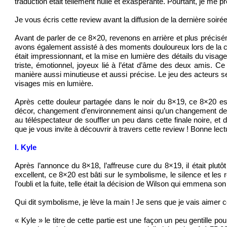
traduction était tellement nulle et exaspérante. Pourtant, je m
Je vous écris cette review avant la diffusion de la dernière soir
Avant de parler de ce 8×20, revenons en arrière et plus précis
avons également assisté à des moments douloureux lors de la ch
était impressionnant, et la mise en lumière des détails du visag
triste, émotionnel, joyeux lié à l’état d’âme des deux amis. C
manière aussi minutieuse et aussi précise. Le jeu des acteurs se 
visages mis en lumière.
Après cette douleur partagée dans le noir du 8×19, ce 8×20 e
décor, changement d’environnement ainsi qu’un changement de v
au téléspectateur de souffler un peu dans cette finale noire, 
que je vous invite à découvrir à travers cette review ! Bonne lect
I. Kyle
Après l’annonce du 8×18, l’affreuse cure du 8×19, il était plut
excellent, ce 8×20 est bâti sur le symbolisme, le silence et les re
l’oubli et la fuite, telle était la décision de Wilson qui emmena s
Qui dit symbolisme, je lève la main ! Je sens que je vais aimer c
« Kyle » le titre de cette partie est une façon un peu gentille 