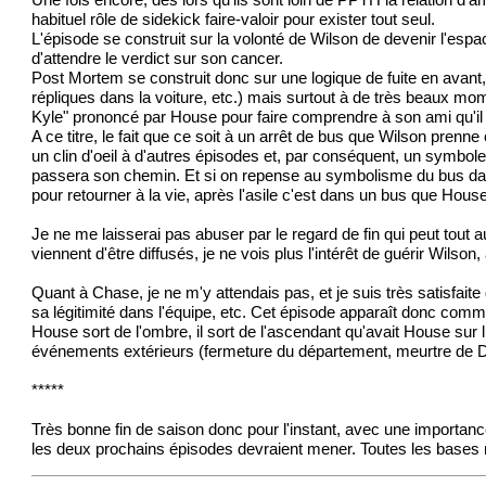
Une fois encore, dès lors qu'ils sont loin de PPTH la relation d'
habituel rôle de sidekick faire-valoir pour exister tout seul.
L'épisode se construit sur la volonté de Wilson de devenir l'espac
d'attendre le verdict sur son cancer.
Post Mortem se construit donc sur une logique de fuite en avant,
répliques dans la voiture, etc.) mais surtout à de très beaux mome
Kyle" prononcé par House pour faire comprendre à son ami qu'il n
A ce titre, le fait que ce soit à un arrêt de bus que Wilson prenn
un clin d'oeil à d'autres épisodes et, par conséquent, un symbole i
passera son chemin. Et si on repense au symbolisme du bus dans 
pour retourner à la vie, après l'asile c'est dans un bus que House 
Je ne me laisserai pas abuser par le regard de fin qui peut tout a
viennent d'être diffusés, je ne vois plus l'intérêt de guérir Wilson, a
Quant à Chase, je ne m'y attendais pas, et je suis très satisfai
sa légitimité dans l'équipe, etc. Cet épisode apparaît donc comme
House sort de l'ombre, il sort de l'ascendant qu'avait House sur l
événements extérieurs (fermeture du département, meurtre de Dibal
*****
Très bonne fin de saison donc pour l'instant, avec une importan
les deux prochains épisodes devraient mener. Toutes les bases mena