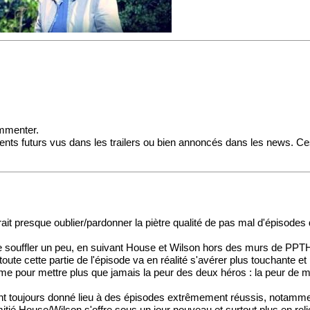
mmenter.
ents futurs vus dans les trailers ou bien annoncés dans les news. Ces 
rait presque oublier/pardonner la piètre qualité de pas mal d'épisodes
e souffler un peu, en suivant House et Wilson hors des murs de PPTH
oute cette partie de l'épisode va en réalité s'avérer plus touchante e
isme pour mettre plus que jamais la peur des deux héros : la peur de mou
 ont toujours donné lieu à des épisodes extrêmement réussis, notamm