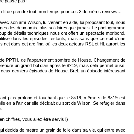
 ne passe pas !
s dit de prendre tout mon temps pour ces 3 dernières reviews…
ec son ami Wilson, lui venant en aide, lui proposant tout, nous
sages des deux amis, plus solidaires que jamais. Le photogramme
coup de détails techniques nous ont offert un spectacle moribond,
utilisé dans les épisodes restants, mais sans que ce soit d’une
ès net dans cet arc final où les deux acteurs RSL et HL auront les
loin de PPTH, de l’appartement sombre de House. Changement de
endre un grand bol d’air après le 8×19, mais cela permet aussi
s deux derniers épisodes de House. Bref, un épisode intéressant
autant plus profond et touchant que le 8×19, même si le 8×19 est
lle en a l’air car elle décidait du sort de Wilson. Se refugier dans
e.
 chiffres, vous allez être servis !)
ui décida de mettre un grain de folie dans sa vie, qui entre avec