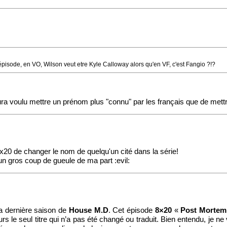
pisode, en VO, Wilson veut etre Kyle Calloway alors qu'en VF, c'est Fangio ?!?
a voulu mettre un prénom plus "connu" par les français que de mettre
8x20 de changer le nom de quelqu'un cité dans la série!
un gros coup de gueule de ma part :evil:
la dernière saison de
House M.D
. Cet épisode
8×20
«
Post Mortem
urs le seul titre qui n’a pas été changé ou traduit. Bien entendu, je 