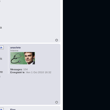
s
la
anacleto
Interne
is
Messages:
104
re
Enregistré le:
Ven 1 Oct 2010 16:32
s
Finn