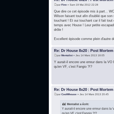
par
Finn
» Sam 19 Mai 2012 22:28
Que dire ce cet épisode mis à part... WO
Wilson faisant tout afin d'oublié que son
touchant ! Et oui touchant car il fait tou
temps avec House ! Leur petite escapad
drôle !
Excellent épisode comme plein d'autre de
Re: Dr House 8x20 : Post Mortem
par
Mentalist
» Jeu 14 Mars 2013 18:05
Y aurait-il encore une erreur dans la V
qu'en VF, c'est Fangio ?!?
Re: Dr House 8x20 : Post Mortem
par
CoolMhouse
» Jeu 14 Mars 2013 20:45
Mentalist a écrit:
Y aurait-il encore une erreur dans la
qu'en VF, c'est Fangio ?!?