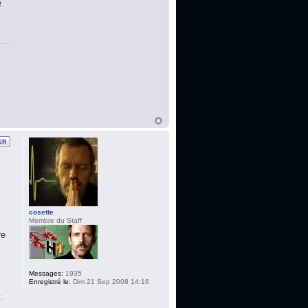
é
s
cosette
Membre du Staff
re
Messages:
1935
Enregistré le:
Dim 21 Sep 2008 14:16
t