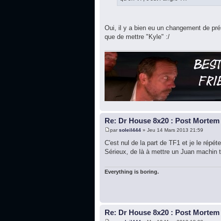
Oui, il y a bien eu un changement de pr
que de mettre "Kyle" :/
Re: Dr House 8x20 : Post Mortem
par
soleil444
» Jeu 14 Mars 2013 21:59
C'est nul de la part de TF1 et je le répé
Sérieux, de là à mettre un Juan machin t
Everything is boring.
Re: Dr House 8x20 : Post Mortem