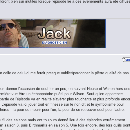
ront bien sûr inutiles lorsque l'épisode lié à ces événements aura été diffus
t celle de celui-ci me ferait presque oublier/pardonner la piètre qualité de pas
ous donner l'occasion de souffler un peu, en suivant House et Wilson hors de
ière vue être un échappatoire puéril pour Wilson. Sauf qu'en apparence
 partie de l'épisode va en réalité s'avérer plus touchante et plus profonde enco
 L'épisode va ici jouer tout en finesse sur le non dit et le symbolisme pour
ros : la peur de mourir pour l'un, la peur de se retrouver seul pour l'autre.
au fil des saisons mais ont toujours donné lieu à des épisodes extrêmement
 saison 3, puis Birthmarks en saison 5. Une fois encore, dès lors qu'ils son