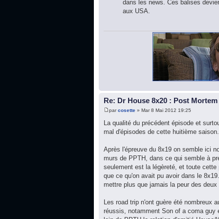
dans les news. Ces balises deviend
aux USA.
Re: Dr House 8x20 : Post Mortem
par
cosette
» Mar 8 Mai 2012 19:25
La qualité du précédent épisode et surtou
mal d'épisodes de cette huitième saison.
Après l'épreuve du 8x19 on semble ici n
murs de PPTH, dans ce qui semble à prem
seulement est la légèreté, et toute cette
que ce qu'on avait pu avoir dans le 8x19.
mettre plus que jamais la peur des deux hé
Les road trip n'ont guère été nombreux 
réussis, notamment Son of a coma guy en