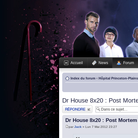
Accueil
News
Forum
Index du forum
‹
Hôpital Princeton-Plain
Dr House 8x20 : Post Mor
Publier une réponse
Dr House 8x20 : Post Mortem
par
Jack
» Lun 7 Mai 2012 23:27