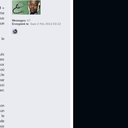
0
«
ême
ous
Messages:
67
que
Enregistré le:
Sam 2 Fév 2013 03:12
 le
uis
des
eux
 où
cle
par
ssi
arc
 on
’un
 le
ode
ous