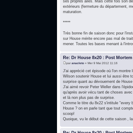
ses propres ailes. Mais cette fois son d
extérieurs (fermeture du département, meur
maturation.
*****
Très bonne fin de saison donc pour l'ins
sur House mérite encore pas mal de tra
mener. Toutes les bases menant à l'introsp
Re: Dr House 8x20 : Post Mortem
par
anacleto
» Mer 9 Mai 2012 11:16
J'ai apprécié cet épisode où l'on montre
Wilson soutenir House et lui aussi être t
surprise quant au dévouement de House 
J'ai aimé revoir Peter Weller dans l'épid
qu'après avoir vécu tant de choses ave
et là non plus pas de surprise.
Comme le titre du 8x22 s'intitule "every 
House ? on en parle tant que tout compte fa
scoop!
Quoique, vu le début de cette saison , la 
Re: Dr House 8x20 : Post Mortem