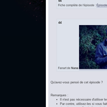
Fiche complète de l'épisode :
Épisode
Fanart de
Nana
Qu'avez-vous pensé de cet épisode ?
Remarques :
Il n'est pas nécessaire d'utiliser l
Par contre, utilisez-les si vous f