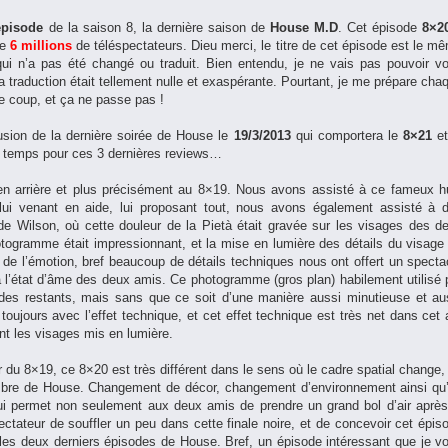
pisode
de la saison 8, la dernière saison de
House M.D
. Cet épisode
8×2
de
6 millions
de téléspectateurs. Dieu merci, le titre de cet épisode est le m
e qui n’a pas été changé ou traduit. Bien entendu, je ne vais pas pouvoir v
a traduction était tellement nulle et exaspérante. Pourtant, je me prépare cha
e coup, et ça ne passe pas !
fusion de la dernière soirée de House le
19/3/2013
qui comportera le
8×21
et
on temps pour ces 3 dernières reviews…
en arrière et plus précisément au 8×19. Nous avons assisté à ce fameux h
ui venant en aide, lui proposant tout, nous avons également assisté à 
e Wilson, où cette douleur de la Pietà était gravée sur les visages des d
otogramme était impressionnant, et la mise en lumière des détails du visage
t de l’émotion, bref beaucoup de détails techniques nous ont offert un specta
 à l’état d’âme des deux amis. Ce photogramme (gros plan) habilement utilisé 
odes restants, mais sans que ce soit d’une manière aussi minutieuse et au
oujours avec l’effet technique, et cet effet technique est très net dans cet 
nt les visages mis en lumière.
r du 8×19, ce 8×20 est très différent dans le sens où le cadre spatial change,
mbre de House. Changement de décor, changement d’environnement ainsi qu
i permet non seulement aux deux amis de prendre un grand bol d’air après
ctateur de souffler un peu dans cette finale noire, et de concevoir cet épis
s deux derniers épisodes de House. Bref, un épisode intéressant que je v