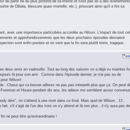
ésir de partir né du plus profond de lui-même et n'est pas lié à des événement
tre de Dibala, blessure quasi mortelle, etc.), prouvant ainsi qu'il a fini sa
tant, avec une importance particulière accordée au Hilson. L'impact de tout ce
itements et approfondissements que les deux prochains épisodes devraient
ection sont enfin posées et on sent que la fin sera plutôt triste, tragique...
 les deux amis en vadrouille. Tout au long des saisons on a déjà vu maintes fo
oujours là pour son ami . Comme dans l'épisode dernier, je n'ai pas eu de
pour Wilson!
ode . Chase qui va bosser ailleurs ne pas pas interpelé plus que ça. On peut di
c Foreman et House pendant dix ans, les adieux me semblent assez convenu
body dies", on s'attend à une mort dans ce final. Mais quid de Wilson , 13 ,
it, s'il s'agit de l'un des trois on s'y attend et là non plus , il n'y aura pas de
fin ne peut être qu'extraordinaire !