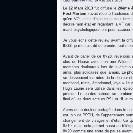
par
soleil444
» Mar 19 Mars 2013 18:08
Le
12 Mars 2013
fut diffusé le
20ème é
Post Mortem
»avait récolté l’audience 
qu’en VO, c’est d’ailleurs le seul titr
décrire mon état en regardant la VF car l
mardi psychologiquement pour accuser l
Je vous écris cette review avant la dif
8×22
, je me suis dit de prendre tout m
Avant de parler de ce 8×20, revenons 
clos de House avec son ami Wilson, l
moments douloureux lors de la chimio d
amis, plus solidaires que jamais. Le ph
se dessinaient les rides de la douleur e
moribond, triste, émotionnel, joyeux lié
Hugh Laurie sera utilisé dans les épis
précise. Le jeu des acteurs se combine t
final où les deux acteurs RSL et HL auro
Après cette douleur partagée dans le noi
est loin de PPTH, de l’appartement so
changement de visages et d’état. Ce qu
8×19, mais cela permet aussi au téléspe
8×20 comme une sorte de pause avant le