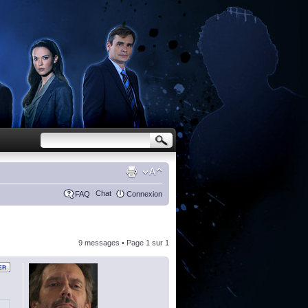
Chat
FAQ
Connexion
9 messages • Page
1
sur
1