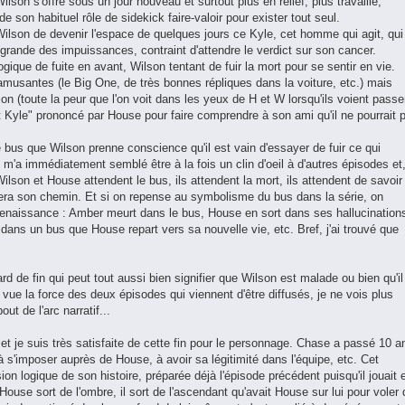
lson s'offre sous un jour nouveau et surtout plus en relief, plus travaillé,
son habituel rôle de sidekick faire-valoir pour exister tout seul.
 Wilson de devenir l'espace de quelques jours ce Kyle, cet homme qui agit, qui
lus grande des impuissances, contraint d'attendre le verdict sur son cancer.
ique de fuite en avant, Wilson tentant de fuir la mort pour se sentir en vie.
musantes (le Big One, de très bonnes répliques dans la voiture, etc.) mais
n (toute la peur que l'on voit dans les yeux de H et W lorsqu'ils voient passe
ut Kyle" prononcé par House pour faire comprendre à son ami qu'il ne pourrait 
 de bus que Wilson prenne conscience qu'il est vain d'essayer de fuir ce qui
, m'a immédiatement semblé être à la fois un clin d'oeil à d'autres épisodes et
son et House attendent le bus, ils attendent la mort, ils attendent de savoir 
ssera son chemin. Et si on repense au symbolisme du bus dans la série, on
a renaissance : Amber meurt dans le bus, House en sort dans ses hallucination
st dans un bus que House repart vers sa nouvelle vie, etc. Bref, j'ai trouvé que
rd de fin qui peut tout aussi bien signifier que Wilson est malade ou bien qu'il
t vue la force des deux épisodes qui viennent d'être diffusés, je ne vois plus
out de l'arc narratif...
et je suis très satisfaite de cette fin pour le personnage. Chase a passé 10 a
à s'imposer auprès de House, à avoir sa légitimité dans l'équipe, etc. Cet
n logique de son histoire, préparée déjà l'épisode précédent puisqu'il jouait 
House sort de l'ombre, il sort de l'ascendant qu'avait House sur lui pour voler 