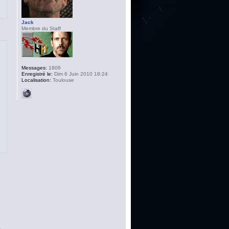
Jack
Membre du Staff
Messages:
1806
Enregistré le:
Dim 6 Juin 2010 18:24
Localisation:
Toulouse