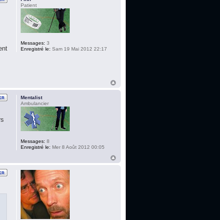
Patient
Messages:
3
ent
Enregistré le:
Sam 19 Mai 2012 22:17
Mentalist
Ambulancier
rs
Messages:
8
Enregistré le:
Mer 8 Août 2012 00:05