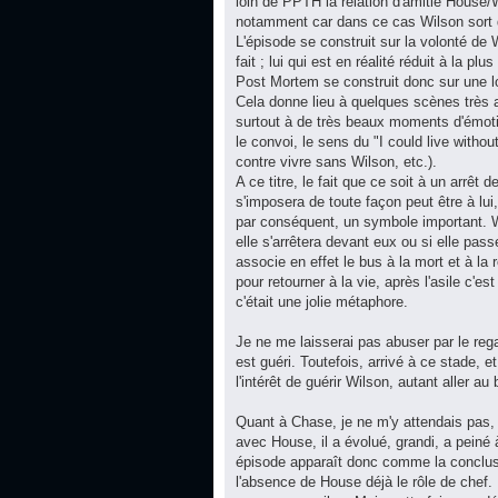
loin de PPTH la relation d'amitié House/Wi
notamment car dans ce cas Wilson sort de 
L'épisode se construit sur la volonté de
fait ; lui qui est en réalité réduit à la p
Post Mortem se construit donc sur une log
Cela donne lieu à quelques scènes très a
surtout à de très beaux moments d'émotio
le convoi, le sens du "I could live witho
contre vivre sans Wilson, etc.).
A ce titre, le fait que ce soit à un arrêt
s'imposera de toute façon peut être à lui
par conséquent, un symbole important. Wil
elle s'arrêtera devant eux ou si elle pa
associe en effet le bus à la mort et à l
pour retourner à la vie, après l'asile c'e
c'était une jolie métaphore.
Je ne me laisserai pas abuser par le rega
est guéri. Toutefois, arrivé à ce stade, e
l'intérêt de guérir Wilson, autant aller au b
Quant à Chase, je ne m'y attendais pas, 
avec House, il a évolué, grandi, a peiné 
épisode apparaît donc comme la conclusio
l'absence de House déjà le rôle de chef. 