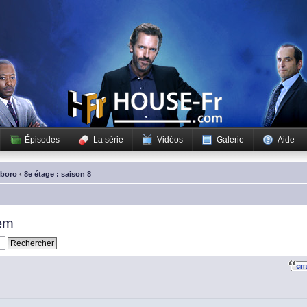
Épisodes
La série
Vidéos
Galerie
Aide
sboro
‹
8e étage : saison 8
tem