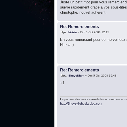
Juste un petit mot pour vous remercier d
suivre rapidement grâce à vos sous-titres
christophe, nouvel adhérent.
Re: Remerciements
par
hirizia
» Dim 5 Oct 2008 12:15
En vous remerciant pour ce merveilleux 
Hirizia :)
Re: Remerciements
par
ShuyeNight
» Dim 5 Oct 2008 15:48
+1
Le pouvoir des mots s'arrête là ou commence cel
http://ShuyeNight.skyblog.com