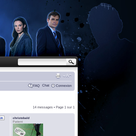
Chat
FAQ
Connexion
14 messages • Page
1
sur
1
christobald
Patient