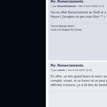
Re: Remerciements
par
Housethedoctor
» Mar 4 Août 2009 17:12
Oui en effet Remerciement au Staff et a 
House ( j'exagère un peu mais Bon ^^ ).
Tout le Monde Ment !
Jsuis Un Dingue De Génie .
Re: Remerciements
par
souris
» Jeu 8 Juil 2010 12:31
En effet, un très grand bravo et merci au
complet, vivant, et un forum où on peut 
difficiles à trouver, ça a dû être du boulot,