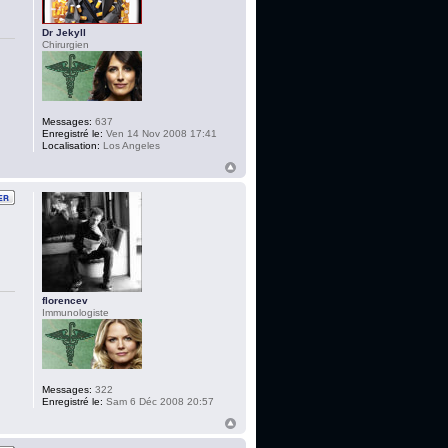
Dr Jekyll
Chirurgien
Messages:
637
Enregistré le:
Ven 14 Nov 2008 17:41
Localisation:
Los Angeles
florencev
Immunologiste
Messages:
322
Enregistré le:
Sam 6 Déc 2008 20:57