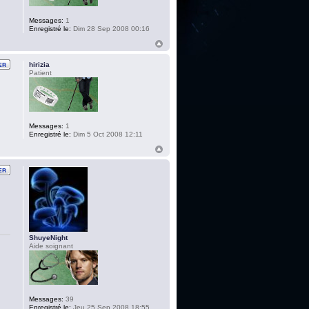
Messages:
1
Enregistré le:
Dim 28 Sep 2008 00:16
hirizia
Patient
Messages:
1
Enregistré le:
Dim 5 Oct 2008 12:11
ShuyeNight
Aide soignant
Messages:
39
Enregistré le:
Jeu 25 Sep 2008 18:55