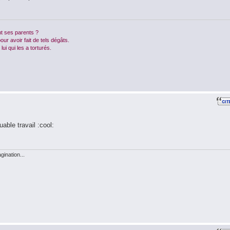
t ses parents ?
ur avoir fait de tels dégâts.
lui qui les a torturés.
able travail :cool:
ination...