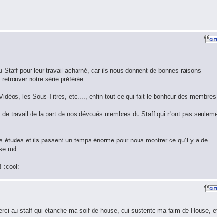
 Staff pour leur travail acharné, car ils nous donnent de bonnes raisons
retrouver notre série préférée.
idéos, les Sous-Titres, etc...., enfin tout ce qui fait le bonheur des membres
 de travail de la part de nos dévoués membres du Staff qui n'ont pas seulem
des études et ils passent un temps énorme pour nous montrer ce qu'il y a de
use md.
! :cool:
erci au staff qui étanche ma soif de house, qui sustente ma faim de House, e