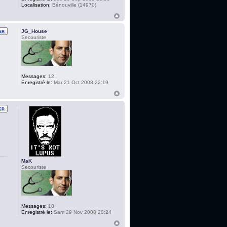
Localisation:
Bénouville (14970)
JG_House
Secouriste
Messages:
12
Enregistré le:
Mar 21 Oct 2008 22:19
MaK
Secouriste
Messages:
10
Enregistré le:
Sam 29 Nov 2008 20:24