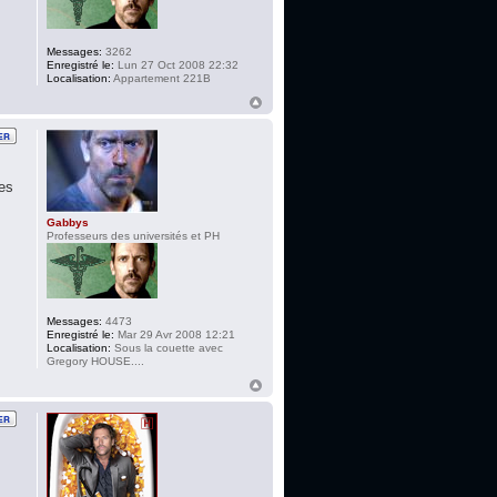
Messages:
3262
Enregistré le:
Lun 27 Oct 2008 22:32
Localisation:
Appartement 221B
des
Gabbys
Professeurs des universités et PH
Messages:
4473
Enregistré le:
Mar 29 Avr 2008 12:21
Localisation:
Sous la couette avec
Gregory HOUSE....