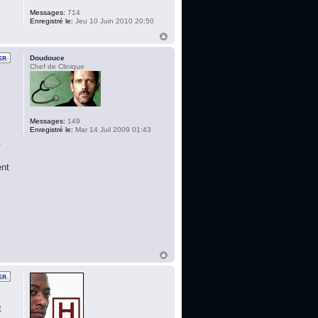
Messages:
714
Enregistré le:
Jeu 10 Juin 2010 20:50
Doudouce
Chef de Clinique
Messages:
149
Enregistré le:
Mar 14 Juil 2009 01:43
.
ent
t