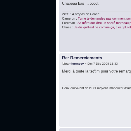
Chapeau bas ... :cool:
2X05 : A propos de House
Cameron :
Tu ne te demandes pas comment son
Foreman :
Sa mère doit être un sacré morceau po
Chase :
Je dis qu’il est né comme ça, c’est plutôt 
Re: Remerciements
par
florencev
» Dim 7 Déc 2008 13:33
Merci à toute la te@m pour votre remarqu
Ceux qui vivent de leurs moyens manquent d'imag