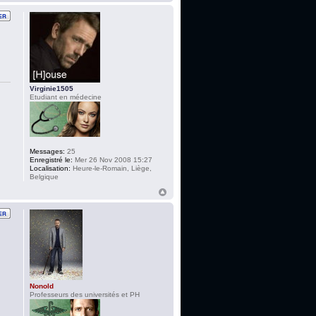
Virginie1505
Etudiant en médecine
Messages:
25
Enregistré le:
Mer 26 Nov 2008 15:27
Localisation:
Heure-le-Romain, Liège,
Belgique
Nonold
Professeurs des universités et PH