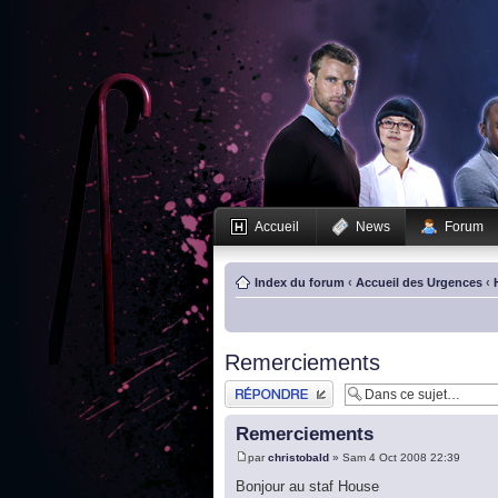
Accueil
News
Forum
Index du forum
‹
Accueil des Urgences
‹
Remerciements
Publier une réponse
Remerciements
par
christobald
» Sam 4 Oct 2008 22:39
Bonjour au staf House