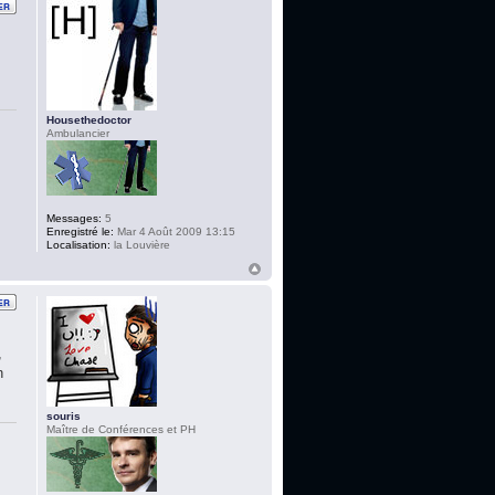
Housethedoctor
Ambulancier
Messages:
5
Enregistré le:
Mar 4 Août 2009 13:15
Localisation:
la Louvière
,
n
souris
Maître de Conférences et PH