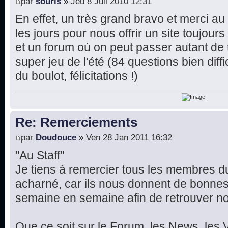
par
souris
» Jeu 8 Juil 2010 12:31
En effet, un très grand bravo et merci au
les jours pour nous offrir un site toujour
et un forum où on peut passer autant de 
super jeu de l'été (84 questions bien diffi
du boulot, félicitations !)
Re: Remerciements
par
Doudouce
» Ven 28 Jan 2011 16:32
"Au Staff"
Je tiens à remercier tous les membres du 
acharné, car ils nous donnent de bonnes
semaine en semaine afin de retrouver not
Que ce soit sur le Forum, les News, les V