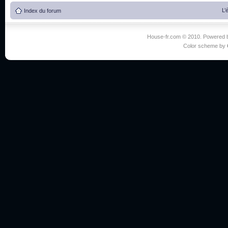
L’
Index du forum
House-fr.com © 2010. Powered
Color scheme by