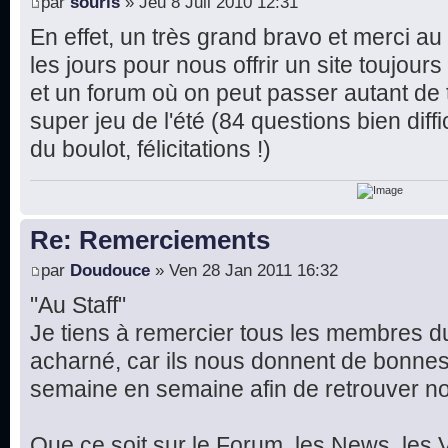
par
souris
» Jeu 8 Juil 2010 12:31
En effet, un très grand bravo et merci au
les jours pour nous offrir un site toujour
et un forum où on peut passer autant de 
super jeu de l'été (84 questions bien diffi
du boulot, félicitations !)
Re: Remerciements
par
Doudouce
» Ven 28 Jan 2011 16:32
"Au Staff"
Je tiens à remercier tous les membres du 
acharné, car ils nous donnent de bonnes
semaine en semaine afin de retrouver not
Que ce soit sur le Forum, les News, les V