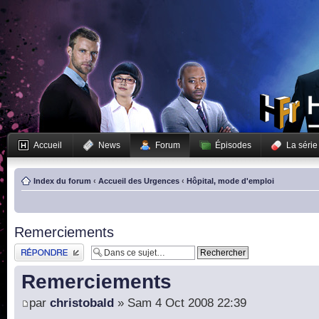
Accueil
News
Forum
Épisodes
La série
Index du forum
‹
Accueil des Urgences
‹
Hôpital, mode d'emploi
Remerciements
Publier une réponse
Remerciements
par
christobald
» Sam 4 Oct 2008 22:39