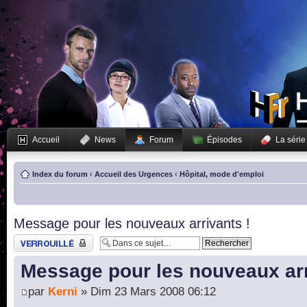
Accueil
News
Forum
Épisodes
La série
Index du forum
‹
Accueil des Urgences
‹
Hôpital, mode d'emploi
Message pour les nouveaux arrivants !
Sujet verrouillé
Message pour les nouveaux arr
par
Kerni
» Dim 23 Mars 2008 06:12