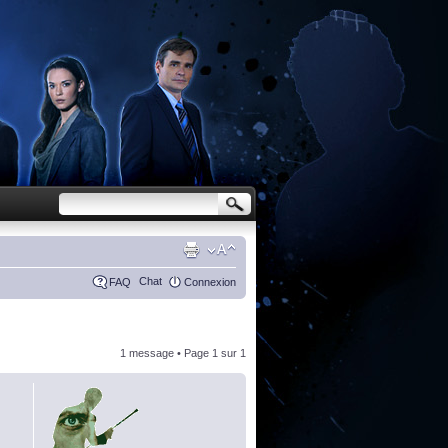
Chat
FAQ
Connexion
1 message • Page
1
sur
1