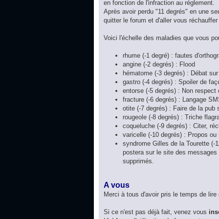
en fonction de l'infraction au réglement.
Après avoir perdu "11 degrés" en une seu
quitter le forum et d'aller vous réchauffer 
Voici l'échelle des maladies que vous po
rhume (-1 degré) : fautes d'orthog
angine (-2 degrés) : Flood
hématome (-3 degrés) : Débat sur la
gastro (-4 degrés) : Spoiler de faç
entorse (-5 degrés) : Non respect 
fracture (-6 degrés) : Langage SM
otite (-7 degrés) : Faire de la pub
rougeole (-8 degrés) : Triche flagr
coqueluche (-9 degrés) : Citer, réc
varicelle (-10 degrés) : Propos ou
syndrome Gilles de la Tourette (-
postera sur le site des messages 
supprimés.
A vous
Merci à tous d'avoir pris le temps de lire
Si ce n'est pas déjà fait, venez vous
ins