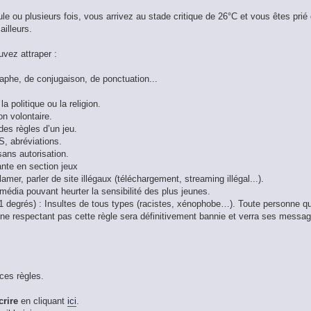
le ou plusieurs fois, vous arrivez au stade critique de 26°C et vous êtes prié
ailleurs.
uvez attraper :
raphe, de conjugaison, de ponctuation...
 politique ou la religion.
on volontaire.
des règles d’un jeu.
S, abréviations.
 sans autorisation.
ante en section jeux
lamer, parler de site illégaux (téléchargement, streaming illégal...).
 média pouvant heurter la sensibilité des plus jeunes.
11 degrés) : Insultes de tous types (racistes, xénophobe…). Toute personne qu
ne respectant pas cette règle sera définitivement bannie et verra ses messa
 ces règles.
crire
en cliquant
ici
.