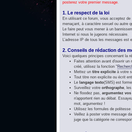
posterez votre premier message.
1. Le respect de la loi
En utilisant ce forum, vous acceptez de 
menaçant, à caractère sexuel ou autre qui
Le faire peut vous mener à un bannissem
Internet si nous le jugeons nécessaire.
L’adresse IP de tous les messages est e
2. Conseils de rédaction des 
Voici quelques principes concernant la 
Faites attention avant d'ouvrir un
créé, utilisez la fonction "
Recherc
Mettez un
titre explicite
à votre s
Tout titre non explicite ou écrit
Le
langage texto
(SMS) est formel
Surveillez votre
orthographe
, le
Ne floodez pas,
argumentez vos
n'apportent rien au débat. Essayez
mot, argumentez !
Utilisez les formules de politesse 
Veillez à poster votre message dan
juge que la catégorie ne correspo