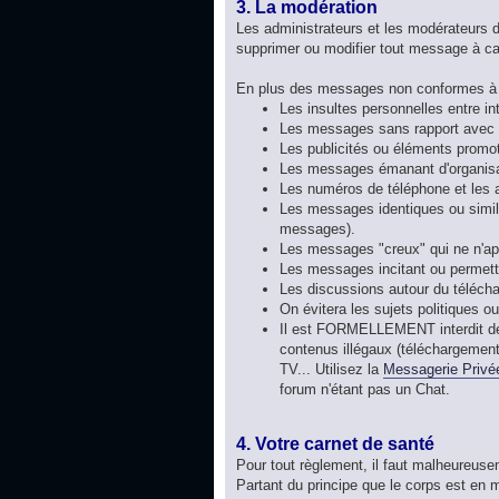
3. La modération
Les administrateurs et les modérateurs d
supprimer ou modifier tout message à ca
En plus des messages non conformes à l
Les insultes personnelles entre in
Les messages sans rapport avec 
Les publicités ou éléments promotio
Les messages émanant d'organisat
Les numéros de téléphone et les ad
Les messages identiques ou similai
messages).
Les messages "creux" qui ne n'appo
Les messages incitant ou permetta
Les discussions autour du télécha
On évitera les sujets politiques o
Il est FORMELLEMENT interdit de 
contenus illégaux (téléchargements
TV... Utilisez la
Messagerie Privé
forum n'étant pas un Chat.
4. Votre carnet de santé
Pour tout règlement, il faut malheureuse
Partant du principe que le corps est en