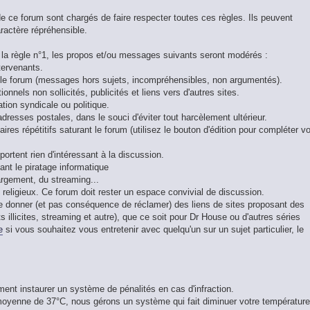
e ce forum sont chargés de faire respecter toutes ces règles. Ils peuvent
ractère répréhensible.
a règle n°1, les propos et/ou messages suivants seront modérés :
tervenants.
le forum (messages hors sujets, incompréhensibles, non argumentés).
nnels non sollicités, publicités et liens vers d'autres sites.
ion syndicale ou politique.
resses postales, dans le souci d'éviter tout harcèlement ultérieur.
res répétitifs saturant le forum (utilisez le bouton d'édition pour compléter v
rtent rien d'intéressant à la discussion.
nt le piratage informatique
rgement, du streaming...
u religieux. Ce forum doit rester un espace convivial de discussion.
donner (et pas conséquence de réclamer) des liens de sites proposant des
 illicites, streaming et autre), que ce soit pour Dr House ou d'autres séries
e
si vous souhaitez vous entretenir avec quelqu'un sur un sujet particulier, le
ment instaurer un système de pénalités en cas d'infraction.
 moyenne de 37°C, nous gérons un système qui fait diminuer votre température