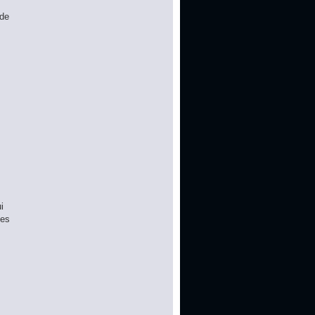
 de
i
ges