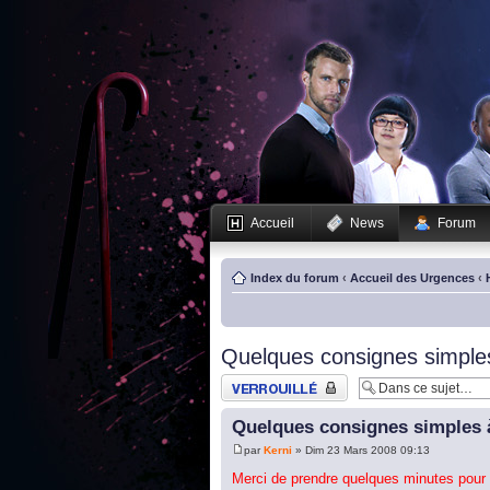
Accueil
News
Forum
Index du forum
‹
Accueil des Urgences
‹
Quelques consignes simples
Sujet verrouillé
Quelques consignes simples à
par
Kerni
» Dim 23 Mars 2008 09:13
Merci de prendre quelques minutes pour 