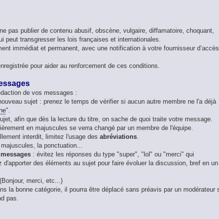
ne pas publier de contenu abusif, obscène, vulgaire, diffamatoire, choquant,
 peut transgresser les lois françaises et internationales.
ent immédiat et permanent, avec une notification à votre fournisseur d’accès
nregistrée pour aider au renforcement de ces conditions.
messages
rédaction de vos messages :
 nouveau sujet : prenez le temps de vérifier si aucun autre membre ne l'a déjà
he
".
ujet, afin que dès la lecture du titre, on sache de quoi traite votre message.
 entièrement en majuscules se verra changé par un membre de l'équipe.
lement interdit, limitez l'usage des
abréviations
.
s majuscules, la ponctuation...
 messages
: évitez les réponses du type "super", "lol" ou "merci" qui
 d'apporter des éléments au sujet pour faire évoluer la discussion, bref en un
(Bonjour, merci, etc...)
s la bonne catégorie, il pourra être déplacé sans préavis par un modérateur s'
nd pas.