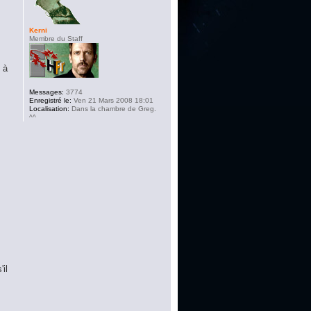
Kerni
Membre du Staff
 à
Messages:
3774
Enregistré le:
Ven 21 Mars 2008 18:01
Localisation:
Dans la chambre de Greg.
^^
il