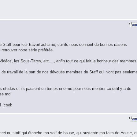
 Staff pour leur travail acharné, car ils nous donnent de bonnes raisons
retrouver notre série préférée.
idéos, les Sous-Titres, etc...., enfin tout ce qui fait le bonheur des membres
 de travail de la part de nos dévoués membres du Staff qui n'ont pas seulem
des études et ils passent un temps énorme pour nous montrer ce qu'il y a de
use md.
! :cool:
erci au staff qui étanche ma soif de house, qui sustente ma faim de House, e