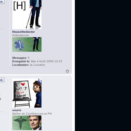
Housethedoctor
Ambulancier
Messages:
5
Enregistré le:
Mar 4 Août 2009 13:15
Localisation:
la Louvière
,
n
souris
Maître de Conférences et PH