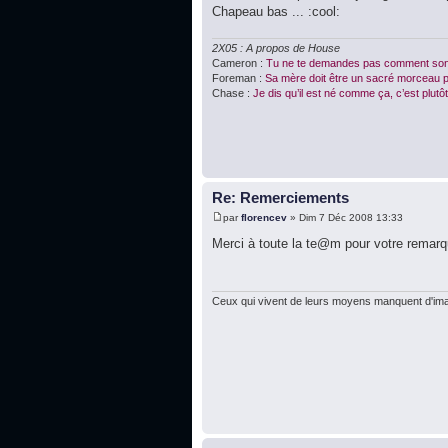
Chapeau bas ... :cool:
2X05 : A propos de House
Cameron :
Tu ne te demandes pas comment son
Foreman :
Sa mère doit être un sacré morceau po
Chase :
Je dis qu’il est né comme ça, c’est plutôt 
Re: Remerciements
par
florencev
» Dim 7 Déc 2008 13:33
Merci à toute la te@m pour votre remarqu
Ceux qui vivent de leurs moyens manquent d'imag