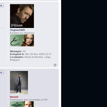
Virginie1505
Etudiant en médecine
Messages:
25
Enregistré le:
Mer 26 Nov 2008 15:27
Localisation:
Heure-le-Romain, Liège,
Belgique
Nonold
Professeurs des universités et PH