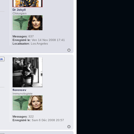
Dr Jekyll
Chirurgien
Messages:
637
Enregistré le:
Ven 14 Nov 2008 17:41
Localisation:
Los Angeles
florencev
Immunologiste
Messages:
322
Enregistré le:
Sam 6 Déc 2008 20:57