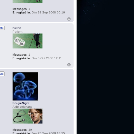
Messages:
1
Enregistré le:
Dim 28 Sep 2008 00:16
hirizia
Patient
Messages:
1
Enregistré le:
Dim 5 Oct 2008 12:11
ShuyeNight
Aide soignant
Messages:
39
Enregistré le:
Jeu 25 Sep 2008 18:55