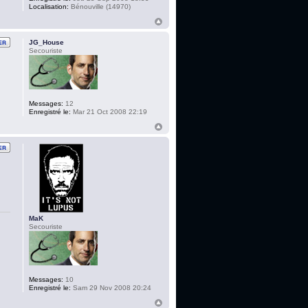
Localisation:
Bénouville (14970)
JG_House
Secouriste
Messages:
12
Enregistré le:
Mar 21 Oct 2008 22:19
MaK
Secouriste
Messages:
10
Enregistré le:
Sam 29 Nov 2008 20:24