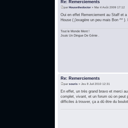
Re: Remerciements
par
Housethedoctor
» Mar 4 Août 2009 17:12
Oui en effet Remerciement au Staff et a 
House ( j'exagère un peu mais Bon ^^ ).
Tout le Monde Ment !
Jsuis Un Dingue De Génie .
Re: Remerciements
par
souris
» Jeu 8 Juil 2010 12:31
En effet, un très grand bravo et merci au
complet, vivant, et un forum où on peut 
difficiles à trouver, ça a dû être du boulot,