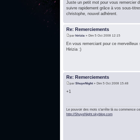
Juste un petit mot pour vous remercier d
suivre rapidement grâce à vos sous-titres
christophe, nouvel adhérent.
Re: Remerciements
par
hirizia
» Dim 5 Oct 2008 12:15
En vous remerciant pour ce merveilleux 
Hirizia :)
Re: Remerciements
par
ShuyeNight
» Dim 5 Oct 2008 15:48
+1
Le pouvoir des mots s'arrête là ou commence cel
http://ShuyeNight.skyblog.com