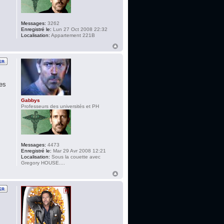
Messages:
3262
Enregistré le:
Lun 27 Oct 2008 22:32
Localisation:
Appartement 221B
des
Gabbys
Professeurs des universités et PH
Messages:
4473
Enregistré le:
Mar 29 Avr 2008 12:21
Localisation:
Sous la couette avec
Gregory HOUSE....