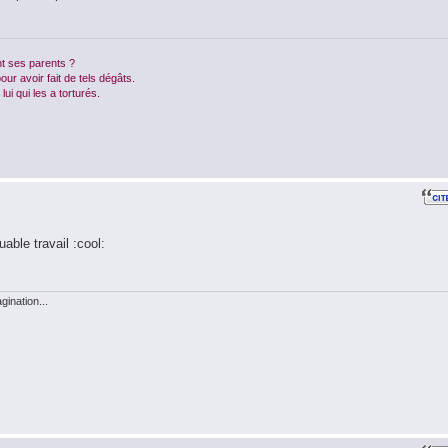
t ses parents ?
ur avoir fait de tels dégâts.
lui qui les a torturés.
able travail :cool:
ination...