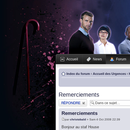
Accueil
News
Forum
Index du forum
‹
Accueil des Urgences
‹
Remerciements
Publier une réponse
Remerciements
par
christobald
» Sam 4 Oct 2008 22:39
Bonjour au staf House