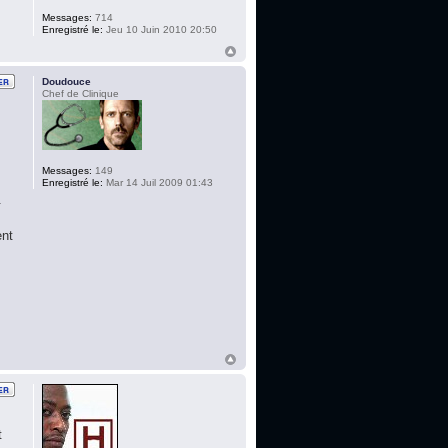
Messages:
714
Enregistré le:
Jeu 10 Juin 2010 20:50
Doudouce
Chef de Clinique
Messages:
149
Enregistré le:
Mar 14 Juil 2009 01:43
.
ent
t