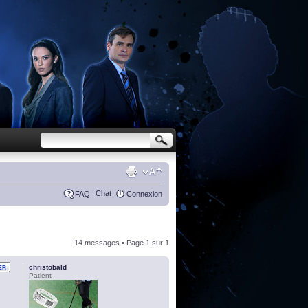
Chat
FAQ
Connexion
14 messages • Page
1
sur
1
christobald
Patient