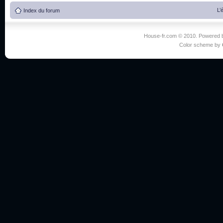
L’
Index du forum
House-fr.com © 2010. Powered
Color scheme by