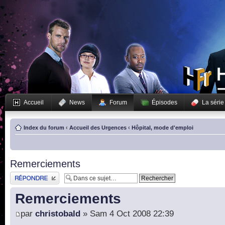
Accueil
News
Forum
Épisodes
La série
Index du forum
‹
Accueil des Urgences
‹
Hôpital, mode d'emploi
Remerciements
Publier une réponse
Remerciements
par
christobald
» Sam 4 Oct 2008 22:39