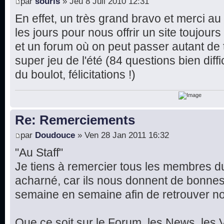
par
souris
» Jeu 8 Juil 2010 12:31
En effet, un très grand bravo et merci au
les jours pour nous offrir un site toujour
et un forum où on peut passer autant de 
super jeu de l'été (84 questions bien diffi
du boulot, félicitations !)
Re: Remerciements
par
Doudouce
» Ven 28 Jan 2011 16:32
"Au Staff"
Je tiens à remercier tous les membres du 
acharné, car ils nous donnent de bonnes
semaine en semaine afin de retrouver not
Que ce soit sur le Forum, les News, les V