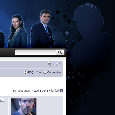
Chat
FAQ
Connexion
50 messages •
Page
3
sur
3
•
1
2
3