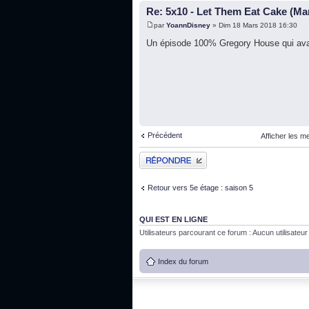
Re: 5x10 - Let Them Eat Cake (Ma
par
YoannDisney
» Dim 18 Mars 2018 16:30
Un épisode 100% Gregory House qui avait
Précédent
Afficher les m
Publier une réponse
Retour vers 5e étage : saison 5
QUI EST EN LIGNE
Utilisateurs parcourant ce forum : Aucun utilisateur i
Index du forum