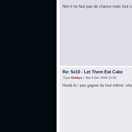
Non il ne faut pas de chance mais tout 
Re: 5x10 - Let Them Eat Cake
par
Gabbys
» Mar 9 Déc 2008 22:05
Houlà là ! pas gagner du tout même :sho