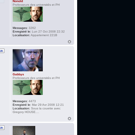
Nonold
Professeurs des universités et PH
Messages:
3262
Enregistré le:
Lun 27 Oct 2008 22:32
Localisation:
Appartement 221B
Gabbys
Professeurs des universités et PH
Messages:
4473
Enregistré le:
Mar 29 Avr 2008 12:21
Localisation:
Sous la couette avec
Gregory HOUSE....