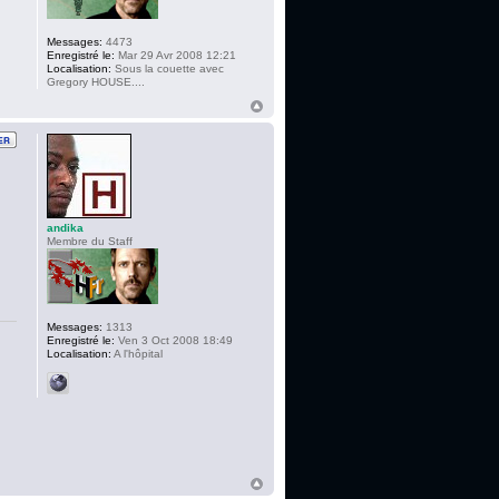
Messages:
4473
Enregistré le:
Mar 29 Avr 2008 12:21
Localisation:
Sous la couette avec
Gregory HOUSE....
andika
Membre du Staff
Messages:
1313
Enregistré le:
Ven 3 Oct 2008 18:49
Localisation:
A l'hôpital