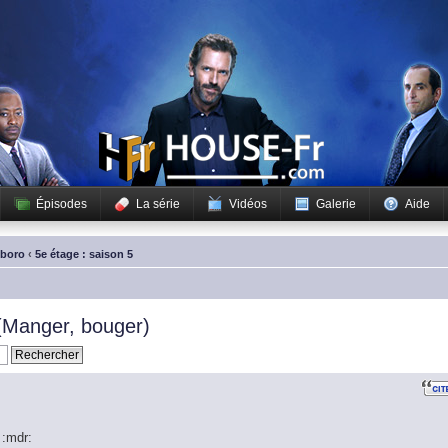
Épisodes
La série
Vidéos
Galerie
Aide
sboro
‹
5e étage : saison 5
(Manger, bouger)
 :mdr: