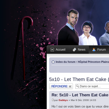
Accueil
News
Forum
Index du forum
‹
Hôpital Princeton-Plain
5x10 - Let Them Eat Cake 
Publier une réponse
Re: 5x10 - Let Them Eat Cake
par
Gabbys
» Mar 9 Déc 2008 14:03
Ho ! oui on vois bien ce que tu veux dire