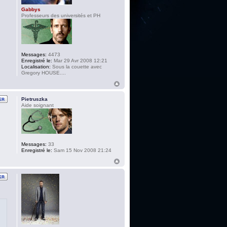
Gabbys
Professeurs des universités et PH
Messages:
4473
Enregistré le:
Mar 29 Avr 2008 12:21
Localisation:
Sous la couette avec
Gregory HOUSE....
Pietruszka
Aide soignant
Messages:
33
Enregistré le:
Sam 15 Nov 2008 21:24