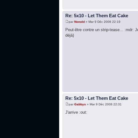
Re: 5x10 - Let Them Eat Cake
par
Nonold
» Mar 9 Déc 2008 22:19
Peut-être contre un strip-tease... :mdr: J
déjà)
Re: 5x10 - Let Them Eat Cake
par
Gabbys
» Mar 9 Déc 2008 22:31
J'arrive :out: