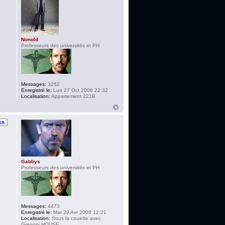
Nonold
Professeurs des universités et PH
Messages:
3262
Enregistré le:
Lun 27 Oct 2008 22:32
Localisation:
Appartement 221B
Gabbys
Professeurs des universités et PH
Messages:
4473
Enregistré le:
Mar 29 Avr 2008 12:21
Localisation:
Sous la couette avec
Gregory HOUSE....