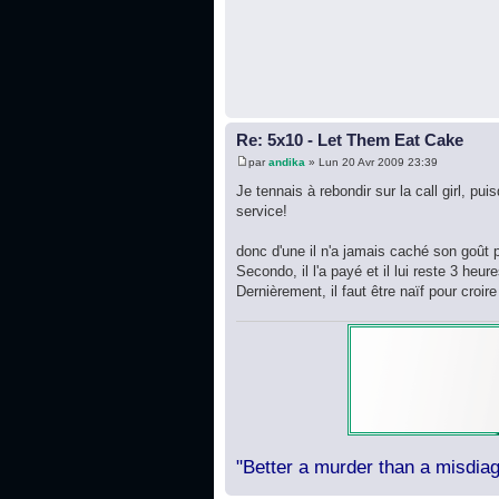
Re: 5x10 - Let Them Eat Cake
par
andika
» Lun 20 Avr 2009 23:39
Je tennais à rebondir sur la call girl, p
service!
donc d'une il n'a jamais caché son goût p
Secondo, il l'a payé et il lui reste 3 heu
Dernièrement, il faut être naïf pour croire q
"Better a murder than a misdiag