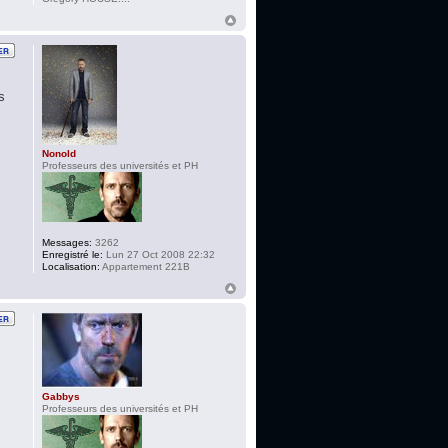
s
Nonold
Professeurs des universités et PH
Messages:
3262
Enregistré le:
Lun 27 Oct 2008 22:32
Localisation:
Appartement 221B
Gabbys
Professeurs des universités et PH