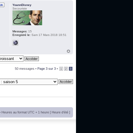
YoannDisney
Secouriste
Messages:
15
Enregistré le:
Sam 17 Mars 2018 18:51
50 messages •
Page
3
sur
3
•
1
2
3
• Heures au format UTC + 1 heure [ Heure d’été ]