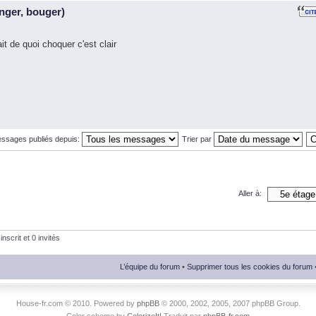
nger, bouger)
 de quoi choquer c'est clair
essages publiés depuis:
Trier par
Aller à:
nscrit et 0 invités
L’équipe du forum
•
Supprimer tous les cookies du forum
House-fr.com © 2010. Powered by
phpBB
© 2000, 2002, 2005, 2007 phpBB Group.
Color scheme by
ColorizeIt!
Traduit par
phpBB-fr.com