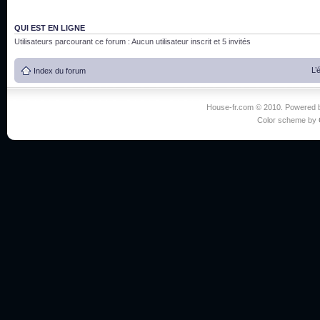
QUI EST EN LIGNE
Utilisateurs parcourant ce forum : Aucun utilisateur inscrit et 5 invités
L’
Index du forum
House-fr.com © 2010. Powered
Color scheme by