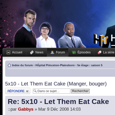
Accueil
News
Forum
Épisodes
La série
Index du forum
‹
Hôpital Princeton-Plainsboro
‹
5e étage : saison 5
5x10 - Let Them Eat Cake (Manger, bouger)
Publier une réponse
Re: 5x10 - Let Them Eat Cake
par
Gabbys
» Mar 9 Déc 2008 14:03