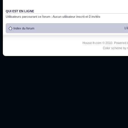
QUI EST EN LIGNE
Utilisateurs parcourant ce forum : Aucun utilisateur inscrit et 0 invités
L’
Index du forum
House-fr.com © 2010. Powered
Color scheme by