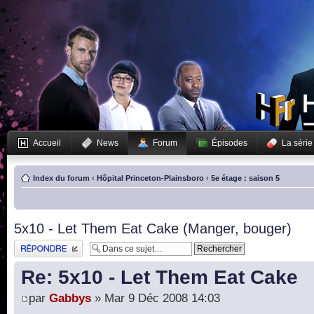
Accueil
News
Forum
Épisodes
La série
Index du forum
‹
Hôpital Princeton-Plainsboro
‹
5e étage : saison 5
5x10 - Let Them Eat Cake (Manger, bouger)
Publier une réponse
Re: 5x10 - Let Them Eat Cake
par
Gabbys
» Mar 9 Déc 2008 14:03