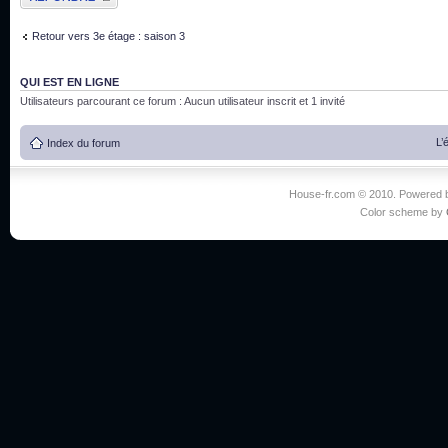
Retour vers 3e étage : saison 3
QUI EST EN LIGNE
Utilisateurs parcourant ce forum : Aucun utilisateur inscrit et 1 invité
L’
Index du forum
House-fr.com © 2010. Powered
Color scheme by