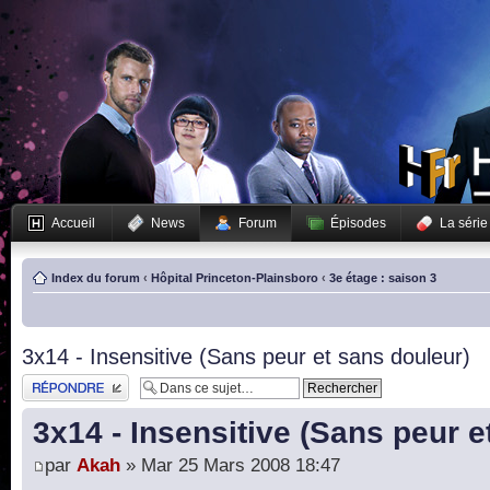
Accueil
News
Forum
Épisodes
La série
Index du forum
‹
Hôpital Princeton-Plainsboro
‹
3e étage : saison 3
3x14 - Insensitive (Sans peur et sans douleur)
Publier une réponse
3x14 - Insensitive (Sans peur e
par
Akah
» Mar 25 Mars 2008 18:47