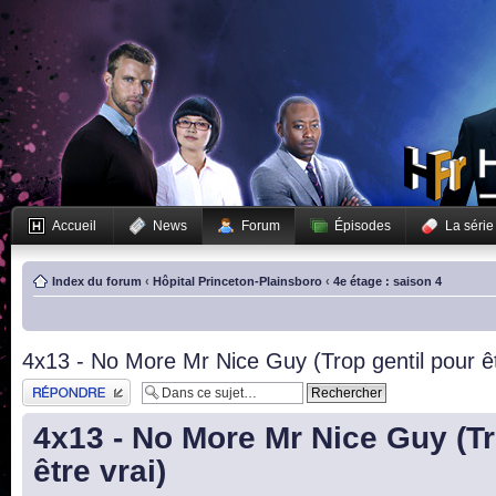
Accueil
News
Forum
Épisodes
La série
Index du forum
‹
Hôpital Princeton-Plainsboro
‹
4e étage : saison 4
4x13 - No More Mr Nice Guy (Trop gentil pour êt
Publier une réponse
4x13 - No More Mr Nice Guy (Tr
être vrai)