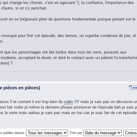
ps qui change les choses, c'est en agissant."), la confiance, l'importance des
d'autre, si on s'y penchait.
ssort en se (re)posant plein de questions fondamentale puisque portant sur le
musique pour finir cet épisode, des larmes, un superbe condensé de joie, et
es.
timent que les personnages ont été tordus dans tous les sens, poussés aux
 modeste, acceptant le doute; et dont le contact avec un patient l'a transformé
oken) ?
 pièces en pièces)
aison 3 et coment il est trop bien du
cialis
!!!! mais je sais pas on découvre u
est fait violer pi même la derniere phrase prononcer de l'épisode bah je sais 
dans la serie mais wahou je sais pas mais en tou cas je suis fan de cet episode
s publiés depuis:
Trier par