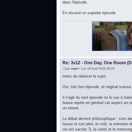
dans l'épisode.
En résumé un superbe épisode.
Re: 3x12 - One Day, One Room (De
par
reyd
» Lun 16 Août 2010 00:23
merci de relancer le sujet.
Oui, très bon épisode, et original surtout.
Il s'agit du seul épisode où le cas à tra
house rejette en général cet aspect en rai
un interet.
Le débat devient philosophique : sont ab
house et son père, le viol), la mémoire et
vie est sacrée ?), la vérité et le menso