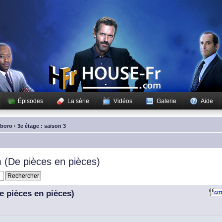
Épisodes
La série
Vidéos
Galerie
Aide
sboro
‹
3e étage : saison 3
(De pièces en pièces)
 pièces en pièces)