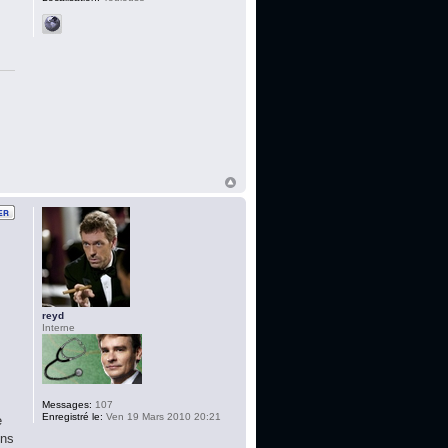
reyd
Interne
Messages:
107
Enregistré le:
Ven 19 Mars 2010 20:21
e
ons