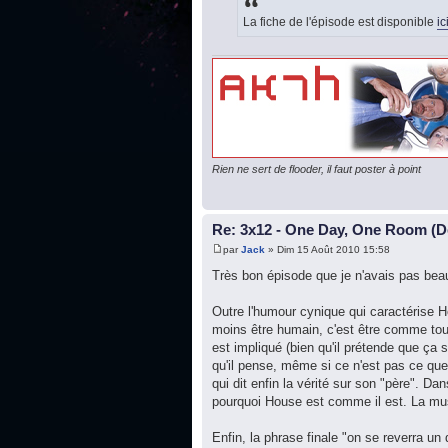
La fiche de l'épisode est disponible
ic
Rien ne sert de flooder, il faut poster à point
Re: 3x12 - One Day, One Room (De
par
Jack
» Dim 15 Août 2010 15:58
Très bon épisode que je n'avais pas bea
Outre l'humour cynique qui caractérise H
moins être humain, c'est être comme tout
est impliqué (bien qu'il prétende que ça s
qu'il pense, même si ce n'est pas ce que
qui dit enfin la vérité sur son "père". 
pourquoi House est comme il est. La mu
Enfin, la phrase finale "on se reverra un 