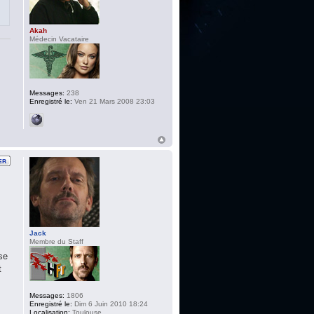
Akah
Médecin Vacataire
Messages:
238
Enregistré le:
Ven 21 Mars 2008 23:03
Jack
Membre du Staff
se
t
Messages:
1806
Enregistré le:
Dim 6 Juin 2010 18:24
Localisation:
Toulouse