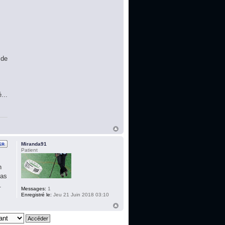
 de
...
Miranda91
Patient
n
pas
.
Messages:
1
Enregistré le:
Jeu 21 Juin 2018 03:10