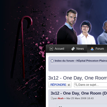
Accueil
News
Forum
Index du forum
‹
Hôpital Princeton-Plain
3x12 - One Day, One Room 
Publier une réponse
3x12 - One Day, One Room (De
par
Akah
» Mar 25 Mars 2008 18:43