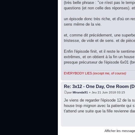
(très belle phrase : "ce n'est pas le tem
questions (et non celle des réponses). et 
un épisode donc très riche, et d'où on re
sens même de la vie.
et, comme dit précédement, une superbe 
tristesse, de vide et de sens. et de pièc
Enfin l'épisode finit, et il reste le sen
extrêmes, et on obtient à la fin un house
presque précurseur de l'épisode 6x01 (br
EVERYBODY LIES
(except me, of course)
Re: 3x12 - One Day, One Room (De
par
Miranda91
» Jeu 21 Juin 2018 03:15
Je viens de regarder l'épisode 12 de la s
house trop mignon avec la patiente qui s'
t'attend une suite que la fille revienne 
Afficher les message