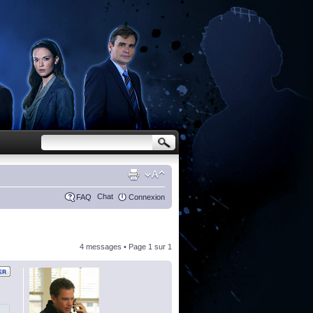
Chat
FAQ
Connexion
4 messages • Page
1
sur
1