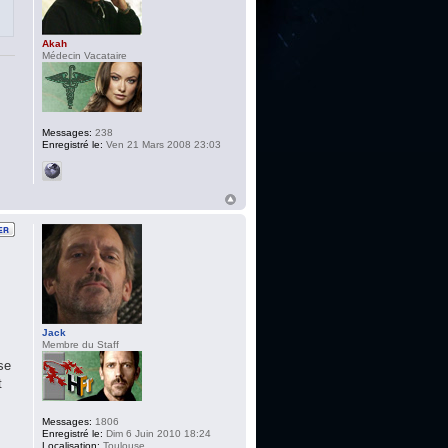
Akah
Médecin Vacataire
Messages:
238
Enregistré le:
Ven 21 Mars 2008 23:03
Jack
Membre du Staff
se
t
Messages:
1806
Enregistré le:
Dim 6 Juin 2010 18:24
Localisation:
Toulouse