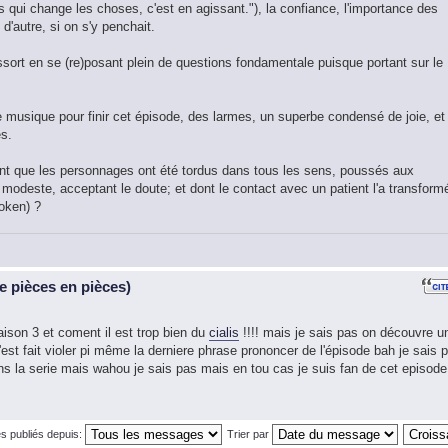
ps qui change les choses, c'est en agissant."), la confiance, l'importance des
d'autre, si on s'y penchait.
ssort en se (re)posant plein de questions fondamentale puisque portant sur le
musique pour finir cet épisode, des larmes, un superbe condensé de joie, et
es.
timent que les personnages ont été tordus dans tous les sens, poussés aux
 modeste, acceptant le doute; et dont le contact avec un patient l'a transformé
oken) ?
 pièces en pièces)
aison 3 et coment il est trop bien du
cialis
!!!! mais je sais pas on découvre u
est fait violer pi même la derniere phrase prononcer de l'épisode bah je sais 
dans la serie mais wahou je sais pas mais en tou cas je suis fan de cet episode
s publiés depuis:
Trier par