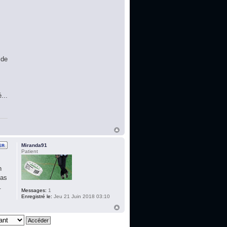
 de
...
Miranda91
Patient
n
pas
.
Messages:
1
Enregistré le:
Jeu 21 Juin 2018 03:10