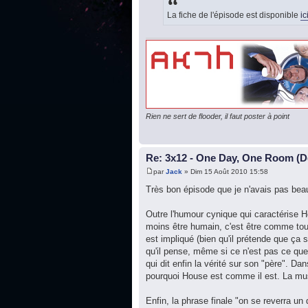
La fiche de l'épisode est disponible
ic
Rien ne sert de flooder, il faut poster à point
Re: 3x12 - One Day, One Room (De
par
Jack
» Dim 15 Août 2010 15:58
Très bon épisode que je n'avais pas bea
Outre l'humour cynique qui caractérise H
moins être humain, c'est être comme tout
est impliqué (bien qu'il prétende que ça s
qu'il pense, même si ce n'est pas ce que
qui dit enfin la vérité sur son "père". 
pourquoi House est comme il est. La mu
Enfin, la phrase finale "on se reverra un 