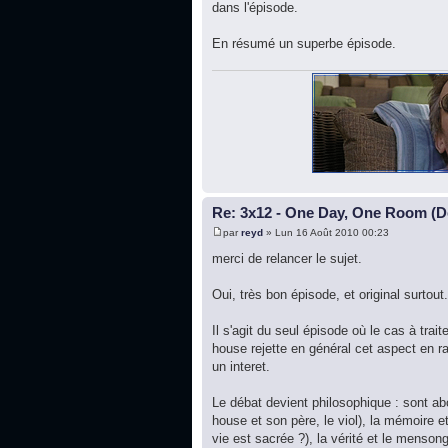
dans l'épisode.
En résumé un superbe épisode.
Re: 3x12 - One Day, One Room (De
par
reyd
» Lun 16 Août 2010 00:23
merci de relancer le sujet.
Oui, très bon épisode, et original surtout.
Il s'agit du seul épisode où le cas à tra
house rejette en général cet aspect en rai
un interet.
Le débat devient philosophique : sont ab
house et son père, le viol), la mémoire et
vie est sacrée ?), la vérité et le menso