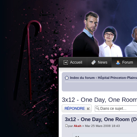
Accueil
News
Forum
Index du forum
‹
Hôpital Princeton-Plain
3x12 - One Day, One Room 
Publier une réponse
3x12 - One Day, One Room (De
par
Akah
» Mar 25 Mars 2008 18:43