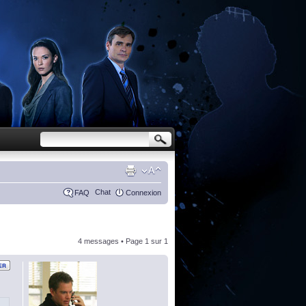
Chat
FAQ
Connexion
4 messages • Page
1
sur
1