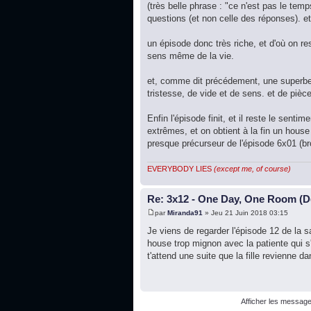
(très belle phrase : "ce n'est pas le tem
questions (et non celle des réponses). et 
un épisode donc très riche, et d'où on re
sens même de la vie.
et, comme dit précédement, une superbe 
tristesse, de vide et de sens. et de pièc
Enfin l'épisode finit, et il reste le sen
extrêmes, et on obtient à la fin un house
presque précurseur de l'épisode 6x01 (br
EVERYBODY LIES
(except me, of course)
Re: 3x12 - One Day, One Room (De
par
Miranda91
» Jeu 21 Juin 2018 03:15
Je viens de regarder l'épisode 12 de la s
house trop mignon avec la patiente qui s'
t'attend une suite que la fille revienne 
Afficher les message