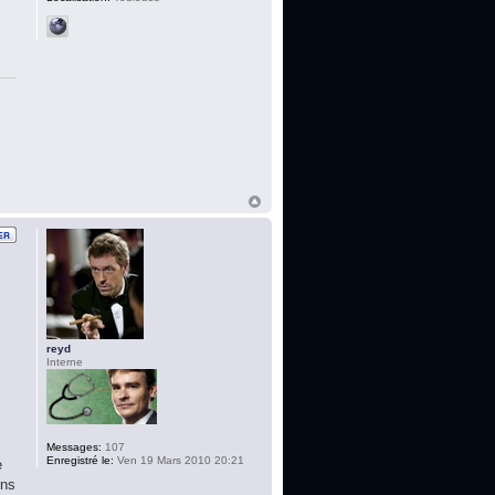
reyd
Interne
Messages:
107
Enregistré le:
Ven 19 Mars 2010 20:21
e
ons