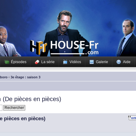
Épisodes
La série
Vidéos
Galerie
Aide
sboro
‹
3e étage : saison 3
(De pièces en pièces)
 pièces en pièces)