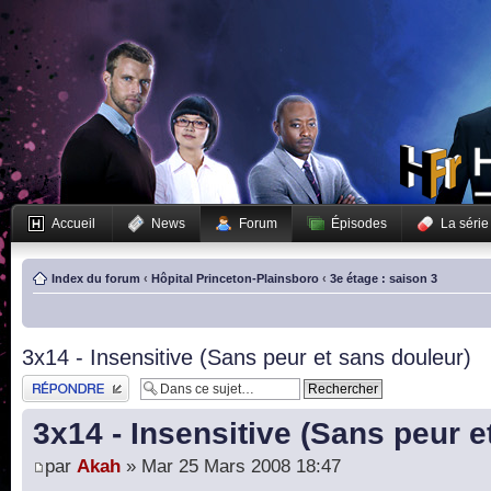
Accueil
News
Forum
Épisodes
La série
Index du forum
‹
Hôpital Princeton-Plainsboro
‹
3e étage : saison 3
3x14 - Insensitive (Sans peur et sans douleur)
Publier une réponse
3x14 - Insensitive (Sans peur e
par
Akah
» Mar 25 Mars 2008 18:47