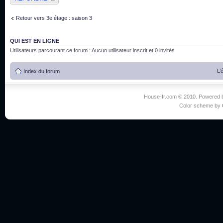
Retour vers 3e étage : saison 3
QUI EST EN LIGNE
Utilisateurs parcourant ce forum : Aucun utilisateur inscrit et 0 invités
L’
Index du forum
House-fr.com © 2010. Powered
Color scheme by