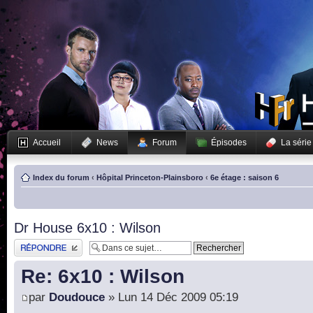
Accueil
News
Forum
Épisodes
La série
Index du forum
‹
Hôpital Princeton-Plainsboro
‹
6e étage : saison 6
Dr House 6x10 : Wilson
Publier une réponse
Re: 6x10 : Wilson
par
Doudouce
» Lun 14 Déc 2009 05:19