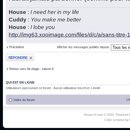
House
:
I need her in my life
Cuddy
:
You make me better
House
:
I lobe you
http://img63.xooimage.com/files/d/c/a/sans-titre
Précédent
Afficher les messages publiés depuis:
Publier une réponse
Retour vers 6e étage : saison 6
QUI EST EN LIGNE
Utilisateurs parcourant ce forum : Aucun utilisateur inscrit et 1 invité
L’
Index du forum
House-fr.com © 2010. Powered
Color scheme by