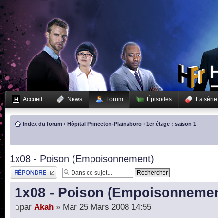
Accueil
News
Forum
Épisodes
La série
Index du forum
‹
Hôpital Princeton-Plainsboro
‹
1er étage : saison 1
1x08 - Poison (Empoisonnement)
Publier une réponse
1x08 - Poison (Empoisonnemen
par
Akah
» Mar 25 Mars 2008 14:55