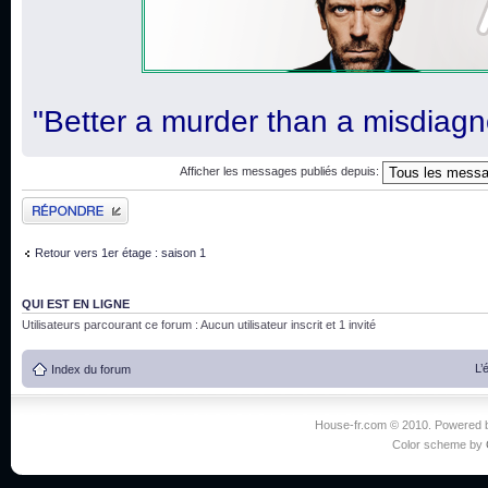
"Better a murder than a misdiagn
Afficher les messages publiés depuis:
Publier une réponse
Retour vers 1er étage : saison 1
QUI EST EN LIGNE
Utilisateurs parcourant ce forum : Aucun utilisateur inscrit et 1 invité
L’
Index du forum
House-fr.com © 2010. Powered
Color scheme by