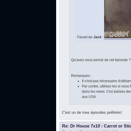
Fanart de
Jack
:
Qu'avez-vous pensé de cet épisode ?
Remarques :
Il n'est pas nécessaire d'utilise
Par contre, utilisez-les si vou
dans les news. Ces balises devi
aux USA.
C'est un de mes épisodes préférés!
Re: Dr House 7x10 : Carrot or Sti