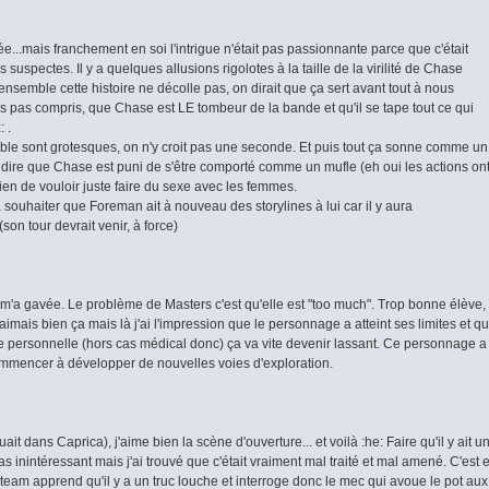
...mais franchement en soi l'intrigue n'était pas passionnante parce que c'était
 suspectes. Il y a quelques allusions rigolotes à la taille de la virilité de Chase
'ensemble cette histoire ne décolle pas, on dirait que ça sert avant tout à nous
rs pas compris, que Chase est LE tombeur de la bande et qu'il se tape tout ce qui
 .
pable sont grotesques, on n'y croit pas une seconde. Et puis tout ça sonne comme un
 dire que Chase est puni de s'être comporté comme un mufle (eh oui les actions on
en de vouloir juste faire du sexe avec les femmes.
à souhaiter que Foreman ait à nouveau des storylines à lui car il y aura
son tour devrait venir, à force)
e m'a gavée. Le problème de Masters c'est qu'elle est "too much". Trop bonne élève,
 J'aimais bien ça mais là j'ai l'impression que le personnage a atteint ses limites et q
ne personnelle (hors cas médical donc) ça va vite devenir lassant. Ce personnage a
commencer à développer de nouvelles voies d'exploration.
uait dans Caprica), j'aime bien la scène d'ouverture... et voilà :he: Faire qu'il y ait u
t pas inintéressant mais j'ai trouvé que c'était vraiment mal traité et mal amené. C'est 
eam apprend qu'il y a un truc louche et interroge donc le mec qui avoue le pot aux