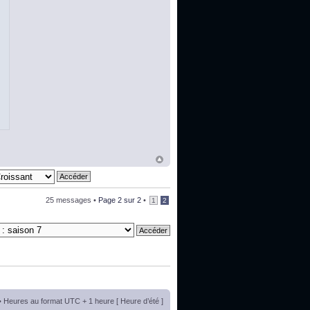
25 messages •
Page
2
sur
2
•
1
2
• Heures au format UTC + 1 heure [ Heure d’été ]