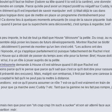
ulet qu'il faut se traîner (j'adore sa tête quand il la voit à la cantine), une donnée
prendre en compte. Parce qu'elle peut avoir un impact positif ou négatif sur Cuddy, l
lément qu'il est important de savoir manipuler :evil: (c'était déjà le cas dans
de plus logique donc que de mettre en place un programme d'entraînement pour
le ! Ca donne lieu à quelques moments amusants (le coup de la sauce piquante :bab
 quand il pense que la supercherie sera découverte), c'est sympa à regarder, bref
s peu importe, le but de tout ça était que House "découvre" la petite. Du coup, au v
le semble déjà poser les bases de futurs développements. Montrer Rachel se blottir
.. décidément !) permet de montrer qu'un lien s'est créé. "Les actions ont des
l'épisode, et ça s'applique parfaitement ici puisque l'attachement de Rachel n'est
e House qui a décidé de passer du temps avec elle pour la former. Bref, House doit
t lui, il a un rôle à jouer auprès de la petite.
t trésorerie
demande à House s'il est sérieux quand il dit que Rachel est
ins parce qu'il le pense que parce qu'il sait que c'est ce qu'il doit dire pour rassur
t présenté des excuses). Mais, malgré son embarras, il finit par faire une caresse à
cceptait le fait qu'il ne peut pas la mettre à distance.
tions : est-ce qu'il pourra assumer ce rôle ? est-ce qu'il est vraiment en train de
que pour que ça marche avec Cuddy ? etc. Tant que la gamine ne les fait pas rompre, 
mais rien que pour son "oh crap crap i'm such a sucker" et son air atterré face aux
parition :mdr: