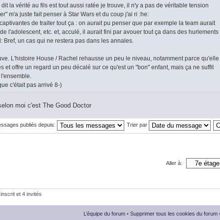
t la vérité au fils est tout aussi ratée je trouve, il n'y a pas de véritable tension
r" m'a juste fait penser à Star Wars et du coup j'ai ri :he:
 captivantes de traiter tout ça : on aurait pu penser que par exemple la team aurait
e l'adolescent, etc. et, acculé, il aurait fini par avouer tout ça dans des hurlements
evil: Bref, un cas qui ne restera pas dans les annales.
ouve. L'histoire House / Rachel rehausse un peu le niveau, notamment parce qu'elle
et offre un regard un peu décalé sur ce qu'est un "bon" enfant, mais ça ne suffit
 l'ensemble.
ue c'était pas arrivé 8-)
selon moi c'est The Good Doctor
essages publiés depuis:
Trier par
Aller à:
nscrit et 4 invités
L’équipe du forum
•
Supprimer tous les cookies du forum