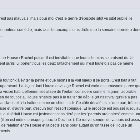
est pas mauvais, mais pour moi c'est le genre d'épisode sitôt vu sitôt oublié, le
 orientées comédie, mais c'est beaucoup moins drôle que la semaine dernière don
..
line House / Rachel puisqu'il est inévitable que leurs chemins se croisent du fait
nt qu'ils lui portent tous les deux (attachement qui n'est toutefois pas de même
ut prix à éviter la petite et que moins il la voit mieux il se porte. C'est tout à fait
 auparavant. La façon dont House envisage Rachel est vraiment amusante parce qu
la vision habituellement idéalisée de l'enfant considéré comme mignon, adorable,
ien de tout cela, House n'hésite pas à la traiter de débile (et c'est vrai qu'elle a pas
 sandwich et à la traiter comme un chien :mdr: Ce côté décalé est, d'une part, très en
e et, d'autre part, c'est un bon ressort comique. Et le procédé est poussé jusqu'a
chel qui séduit House est justement considéré par les "parents ordinaires" comme un
 bien (il en est même presque jaloux le Doc :he: ). Ce renversement de valeurs est asse
 de relation entre House et la petite sans pour autant qu'on fasse de House un
iments.