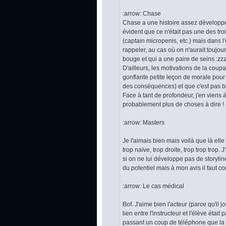
:arrow: Chase
Chase a une histoire assez développée
évident que ce n'était pas une des trois
(captain micropenis, etc.) mais dans l
rappeler, au cas où on n'aurait toujou
bouge et qui a une paire de seins :zzz:
D'ailleurs, les motivations de la cou
gonflante petite leçon de morale pour
des conséquences) et que c'est pas bi
Face à tant de profondeur, j'en viens 
probablement plus de choses à dire ! (
:arrow: Masters
Je l'aimais bien mais voilà que là ell
trop naïve, trop droite, trop trop trop.
si on ne lui développe pas de storyli
du potentiel mais à mon avis il faut 
:arrow: Le cas médical
Bof. J'aime bien l'acteur (parce qu'il jo
lien entre l'instructeur et l'élève étai
passant un coup de téléphone que la t