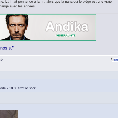
e. Et il fait pénitence à la fin, alors que la nana qui le piège est une vraie
change avec les années.
nosis."
ck
ode 7.10 : Carrot or Stick