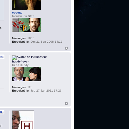
cosette
Membre du Staff
e
Messages:
1935
Enregistré le:
Dim 21 Sep 2008 14:16
huddy4ever
Dr ès Huddy
Messages:
115
Enregistré le:
Jeu 27 Jan 2011 17:26
on