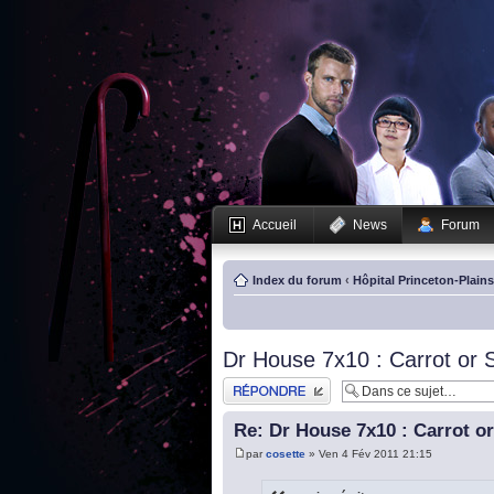
Accueil
News
Forum
Index du forum
‹
Hôpital Princeton-Plain
Dr House 7x10 : Carrot or S
Publier une réponse
Re: Dr House 7x10 : Carrot or
par
cosette
» Ven 4 Fév 2011 21:15