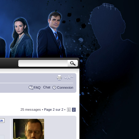
Chat
FAQ
Connexion
25 messages •
Page
2
sur
2
•
1
2