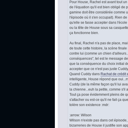
Pour House, Rachel est avant tout un bo
de l'équation qu'il est bien obligé de 
gamine doit être considérée comme un é
l'épisode où il s'en occupait). Rien 
qu'elle se fasse accepter dans l'éco
ou la tête de House sous sa casquette
ça fonctionne bien.
Au final, Rachel n'a pas de place, mai
de toute cette histoire, la scène fina
contre lui (comme un chien d'ailleurs.
conséquences", tel est le message de 
que la conséquence du choix initial d
accepter que ce n'est pas juste Cuddy e
Quand Cuddy dans
Rachat de crédit e
intelligente, House répond que oui...mo
Cuddy (de la même façon qu'il lui avai
la chienne...euh la petite, comme s'il a
Tout ça pose évidemment pleins de ques
s'attacher ou est-ce qu'il ne fait ça 
tolère son existence :mdr:
:arrow: Wilson
Wilson n'existe pas dans cet épisode, 
bizarreries de House il justifie son ap