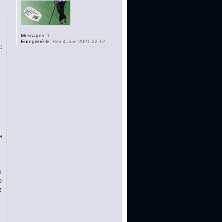
Messages:
1
Enregistré le:
Ven 4 Juin 2021 22:12
c
e
u
e
z