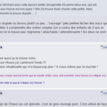
 méchant avec cette pauvre petite choupinette d'à peine deux ans, qui est
que House est son papa ? Moi j'la trouve toute choute cette petite. Mais
monde la trouve stupide ... :/
 stupide ou disons plutôt un peu..."sauvage" (elle préfère lécher des trucs qu
cultés à comprendre des ordres simples (on a connu des enfants de 2 ans et
'on ne la trouve pas mignonne / attachante / attendrissante ! les deux ne sont
ck
oi aussi je la trouve mimi.
 sur House j'ai carrément fondu !!!
tion inhabituelle qui m'a beaucoup plus ! il n'ose même pas la toucher !
us croyez que j'ai envie que le monde entier vous voit examiner mes fesses et critiquer ma
de robe et que je critique vos fesses ?
ck
jet de Chase sur cet épisode, c'est du gros revenge porn. C'est utilisé de faç