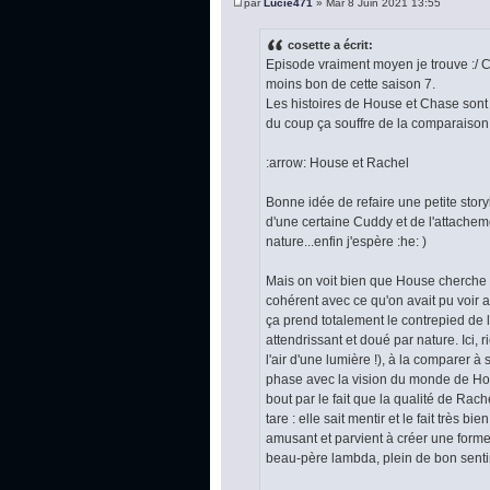
par
Lucie471
» Mar 8 Juin 2021 13:55
cosette a écrit:
Episode vraiment moyen je trouve :/ C'
moins bon de cette saison 7.
Les histoires de House et Chase sont
du coup ça souffre de la comparaison.
:arrow: House et Rachel
Bonne idée de refaire une petite story
d'une certaine Cuddy et de l'attacheme
nature...enfin j'espère :he: )
Mais on voit bien que House cherche à to
cohérent avec ce qu'on avait pu voir
ça prend totalement le contrepied de 
attendrissant et doué par nature. Ici, r
l'air d'une lumière !), à la comparer à
phase avec la vision du monde de Hous
bout par le fait que la qualité de Ra
tare : elle sait mentir et le fait très
amusant et parvient à créer une forme
beau-père lambda, plein de bon sent