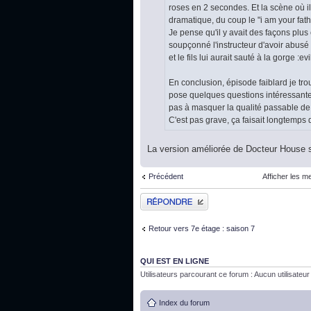
roses en 2 secondes. Et la scène où il di
dramatique, du coup le "i am your fathe
Je pense qu'il y avait des façons plus
soupçonné l'instructeur d'avoir abusé d
et le fils lui aurait sauté à la gorge :
En conclusion, épisode faiblard je tr
pose quelques questions intéressantes 
pas à masquer la qualité passable de
C'est pas grave, ça faisait longtemps q
La version améliorée de Docteur House 
Précédent
Afficher les m
Publier une réponse
Retour vers 7e étage : saison 7
QUI EST EN LIGNE
Utilisateurs parcourant ce forum : Aucun utilisateur i
Index du forum