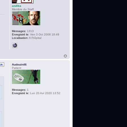
andika
Membre du Staff
Messages:
1313
Enregistré le:
Ven 3 Oct 2008 18:49
Localisation:
A l'hôpital
Audouin46
Patient
Messages:
1
Enregistré le:
Lun 20 Avr 2020 13:52