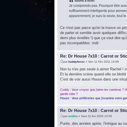
souris a écrit:
Je comprends pas. Pourquoi être aussi
suffisamment intelligente pour penser 
apparemment, je suis la seule, tout le 
Ce n'est pas parce qu'on la trouve un peu
de parler et semble avoir quelques diffi
demi plus éveillés !) que ça veut dire qu
pas incompatibles :mdr:
Re: Dr House 7x10 : Carrot or Sti
par
huddy4ever
» Ven 11 Fév 2011 13:08
Non tu n'es pas seule à aimer Rachel ! m
Et la dernière scène quand elle se blottit
C'est de voir aussi House dans une situa
Cuddy : Vous croyez que j'aime les caméras ? Vo
garde robe ?
House : Vous préféreriez que j'examine votre gar
Re: Dr House 7x10 : Carrot or Sti
par
andika
» Sam 11 Avr 2020 13:56
Purée, des années après, l'intrigue au su