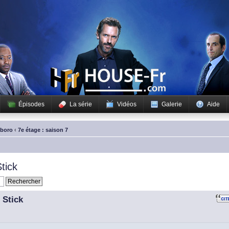
Épisodes
La série
Vidéos
Galerie
Aide
sboro
‹
7e étage : saison 7
tick
 Stick