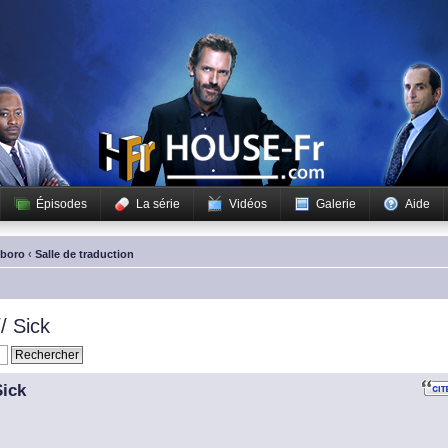
Épisodes
La série
Vidéos
Galerie
Aide
sboro
‹
Salle de traduction
/ Sick
Sick