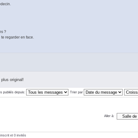
édecin.
ns ?
 te regarder en face.
 plus original!
s publiés depuis:
Trier par
Aller à:
nscrit et 0 invités