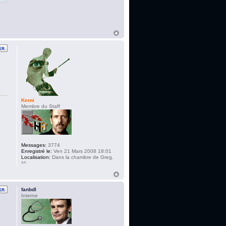
Kerni
Membre du Staff
Messages:
3774
Enregistré le:
Ven 21 Mars 2008 18:01
Localisation:
Dans la chambre de Greg.
^^
fanbdl
Interne