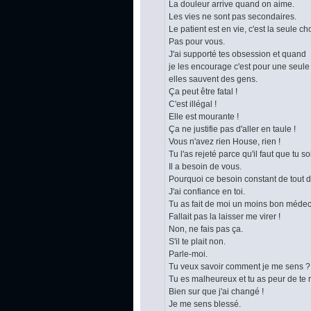
La douleur arrive quand on aime.
Les vies ne sont pas secondaires.
Le patient est en vie, c'est la seule c
Pas pour vous.
J'ai supporté tes obsession et quand
je les encourage c'est pour une seule 
elles sauvent des gens.
Ça peut être fatal !
C'est illégal !
Elle est mourante !
Ça ne justifie pas d'aller en taule !
Vous n'avez rien House, rien !
Tu l'as rejeté parce qu'il faut que tu s
Il a besoin de vous.
Pourquoi ce besoin constant de tout d
J'ai confiance en toi.
Tu as fait de moi un moins bon médec
Fallait pas la laisser me virer !
Non, ne fais pas ça.
S'il te plait non.
Parle-moi.
Tu veux savoir comment je me sens ?
Tu es malheureux et tu as peur de te 
Bien sur que j'ai changé !
Je me sens blessé.