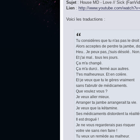
Sujet
: House MD - Love // Sick (FanVid
Lien
:
http://www.youtube.com/watch?v=
Voici les traductions :
Tu considères que tu n'as pas le droit
Alors acceptes de perdre ta jambe, do
Heu.. Je peux pas, j'suis désolé.. Non.
Et j'ai mal.. tous les jours.
Ça m'a changé.
Ça m'a durci.. fermé aux autres.
T'es malheureux. Et en colère.
Et je veux que tu le gères vraiment
sans t'abrutir de médicaments.
Que voulez vous ?
Je veux aller mieux.
Arranger ta jambe arrangerait ta vie.
Je veux que la kétamine.
Ses médicaments distordent la réalité
Il est drogué !
Je ne vous regarderais pas risquer
votre vie sans rien faire !
Tu veux un remède au malheur.