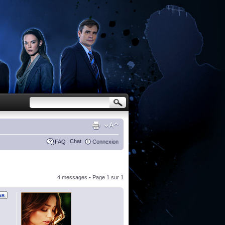
Chat
FAQ
Connexion
4 messages • Page
1
sur
1