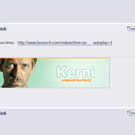
Sick
us-titres :
http://www.house-fr.com/videos/love-sic ... autoplay=1
Sick