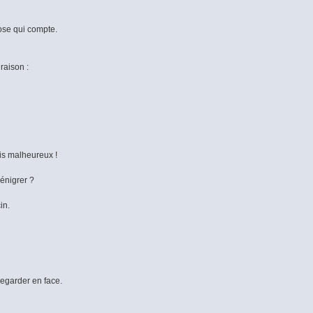
hose qui compte.
raison :
ois malheureux !
énigrer ?
in.
regarder en face.