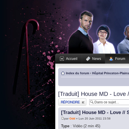
Accueil
News
Forum
Index du forum
‹
Hôpital Princeton-Plain
[Traduit] House MD - Love /
Publier une réponse
[Traduit] House MD - Love // 
par
Odd
» Lun 20 Juin 2011 23:58
Type
: Vidéo (2 min 45)