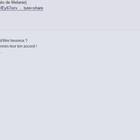
éo de Melanie)
lEy67ozv ... ture=share
 d'être heureux ?
nnes leur ton accord !
.