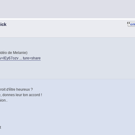
Sick
Vidéo de Melanie)
=lEy67ozv ... ture=share
roit d'être heureux ?
, donnes leur ton accord !
Non..
t