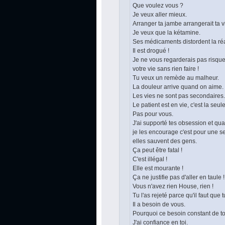
Que voulez vous ?
Je veux aller mieux.
Arranger ta jambe arrangerait ta v
Je veux que la kétamine.
Ses médicaments distordent la réa
Il est drogué !
Je ne vous regarderais pas risque
votre vie sans rien faire !
Tu veux un remède au malheur.
La douleur arrive quand on aime.
Les vies ne sont pas secondaires.
Le patient est en vie, c'est la seu
Pas pour vous.
J'ai supporté tes obsession et qu
je les encourage c'est pour une se
elles sauvent des gens.
Ça peut être fatal !
C'est illégal !
Elle est mourante !
Ça ne justifie pas d'aller en taule !
Vous n'avez rien House, rien !
Tu l'as rejeté parce qu'il faut que
Il a besoin de vous.
Pourquoi ce besoin constant de to
J'ai confiance en toi.