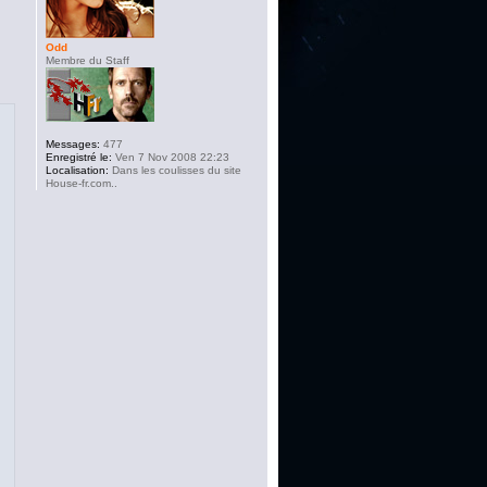
Odd
Membre du Staff
Messages:
477
Enregistré le:
Ven 7 Nov 2008 22:23
Localisation:
Dans les coulisses du site
House-fr.com..