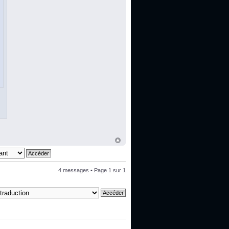
4 messages • Page
1
sur
1