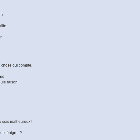
ie.
lité
r
le chose qui compte.
and
ule raison :
 tu sois malheureux !
ut dénigrer ?