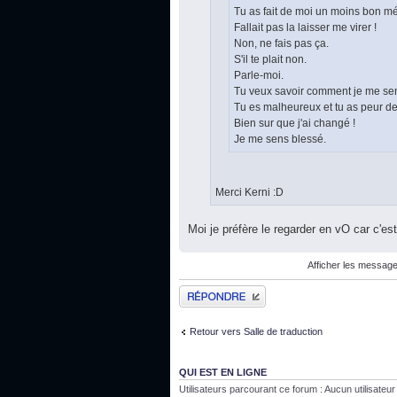
Tu as fait de moi un moins bon m
Fallait pas la laisser me virer !
Non, ne fais pas ça.
S'il te plait non.
Parle-moi.
Tu veux savoir comment je me se
Tu es malheureux et tu as peur de
Bien sur que j'ai changé !
Je me sens blessé.
Merci Kerni :D
Moi je préfère le regarder en vO car c'est
Afficher les message
Publier une réponse
Retour vers Salle de traduction
QUI EST EN LIGNE
Utilisateurs parcourant ce forum : Aucun utilisateur i