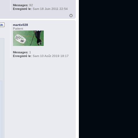
Messages:
92
Enregistré le:
Sam 18 Juin 2011 22:54
martix028
Patient
Messages:
1
Enregistré le:
Sam 10 Août 2019 18:17