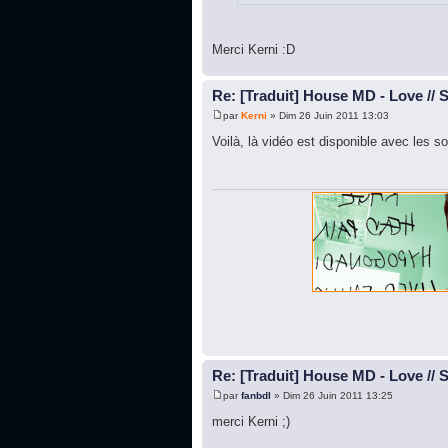
Merci Kerni :D
Re: [Traduit] House MD - Love // 
par
Kerni
» Dim 26 Juin 2011 13:03
Voilà, là vidéo est disponible avec les so
Re: [Traduit] House MD - Love // 
par
fanbdl
» Dim 26 Juin 2011 13:25
merci Kerni ;)