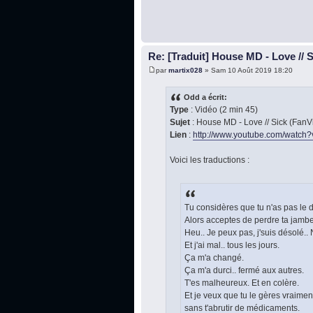
Re: [Traduit] House MD - Love // 
par
martix028
» Sam 10 Août 2019 18:20
Odd a écrit:
Type
: Vidéo (2 min 45)
Sujet
: House MD - Love // Sick (Fan
Lien
:
http://www.youtube.com/watch?v
Voici les traductions :
Tu considères que tu n'as pas le d
Alors acceptes de perdre ta jambe
Heu.. Je peux pas, j'suis désolé.. 
Et j'ai mal.. tous les jours.
Ça m'a changé.
Ça m'a durci.. fermé aux autres.
T'es malheureux. Et en colère.
Et je veux que tu le gères vraimen
sans t'abrutir de médicaments.