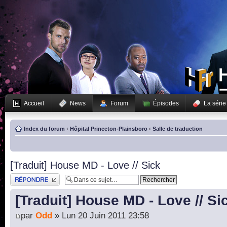
Accueil
News
Forum
Épisodes
La série
Index du forum
‹
Hôpital Princeton-Plainsboro
‹
Salle de traduction
[Traduit] House MD - Love // Sick
Publier une réponse
[Traduit] House MD - Love // Si
par
Odd
» Lun 20 Juin 2011 23:58