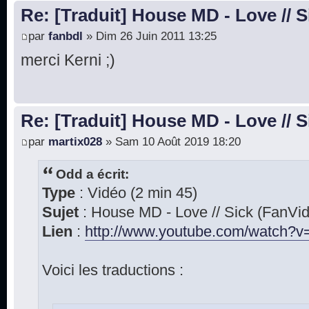
Re: [Traduit] House MD - Love // S
par
fanbdl
» Dim 26 Juin 2011 13:25
merci Kerni ;)
Re: [Traduit] House MD - Love // S
par
martix028
» Sam 10 Août 2019 18:20
Odd a écrit:
Type
: Vidéo (2 min 45)
Sujet
: House MD - Love // Sick (FanVi
Lien
:
http://www.youtube.com/watch?v=
Voici les traductions :