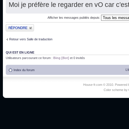
Moi je préfère le regarder en vO car c'est
Afficher les messages publiés depuis:
Publier une réponse
Retour vers Salle de traduction
QUI EST EN LIGNE
Utilisateurs parcourant ce forum :
Bing [Bot]
et 0 invités
L’
Index du forum
House-fr.com © 2010. Powered
Color scheme by