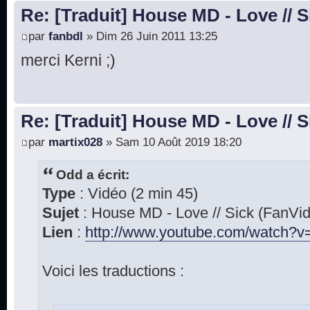
Re: [Traduit] House MD - Love // S
par
fanbdl
» Dim 26 Juin 2011 13:25
merci Kerni ;)
Re: [Traduit] House MD - Love // S
par
martix028
» Sam 10 Août 2019 18:20
Odd a écrit:
Type
: Vidéo (2 min 45)
Sujet
: House MD - Love // Sick (FanVi
Lien
:
http://www.youtube.com/watch?v=
Voici les traductions :