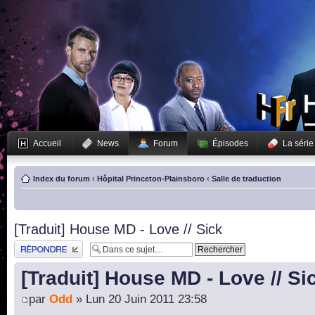
Accueil
News
Forum
Épisodes
La série
Index du forum
‹
Hôpital Princeton-Plainsboro
‹
Salle de traduction
[Traduit] House MD - Love // Sick
Publier une réponse
[Traduit] House MD - Love // Si
par
Odd
» Lun 20 Juin 2011 23:58