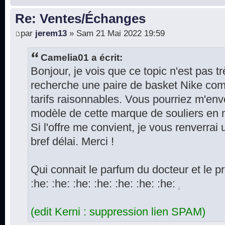
Re: Ventes/Échanges
par
jerem13
» Sam 21 Mai 2022 19:59
Camelia01 a écrit:
Bonjour, je vois que ce topic n'est pas t
recherche une paire de basket Nike co
tarifs raisonnables. Vous pourriez m'envo
modèle de cette marque de souliers en m
Si l'offre me convient, je vous renverrai
bref délai. Merci !
Qui connait le parfum du docteur et le p
:he: :he: :he: :he: :he: :he: :he:
.
(edit Kerni : suppression lien SPAM)