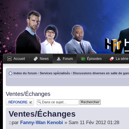
Accueil
News
Forum
Épisodes
La série
Index du forum
‹
Services spécialisés
‹
Discussions diverses en salle de gar
Ventes/Échanges
Publier une réponse
Ventes/Échanges
par
Fanny-Wan Kenobi
» Sam 11 Fév 2012 01:28