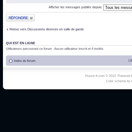
Afficher les messages publiés depuis:
Publier une réponse
Retour vers Discussions diverses en salle de garde
QUI EST EN LIGNE
Utilisateurs parcourant ce forum : Aucun utilisateur inscrit et 4 invités
L’
Index du forum
House-fr.com © 2010. Powered
Color scheme by