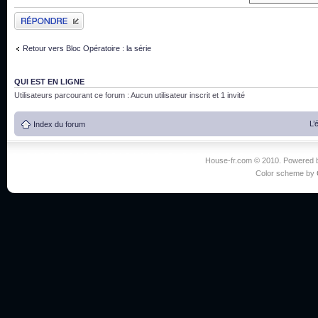
Publier une réponse
Retour vers Bloc Opératoire : la série
QUI EST EN LIGNE
Utilisateurs parcourant ce forum : Aucun utilisateur inscrit et 1 invité
L’
Index du forum
House-fr.com © 2010. Powered
Color scheme by