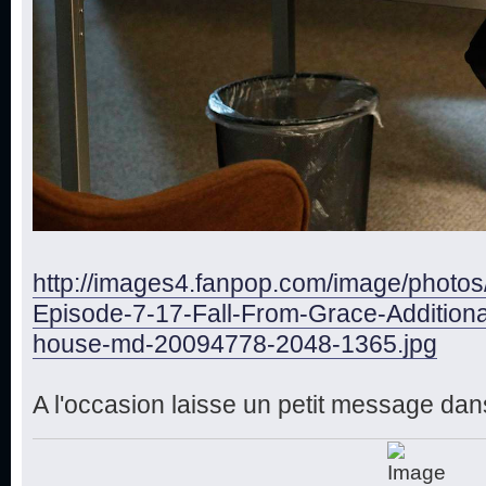
http://images4.fanpop.com/image/photo
Episode-7-17-Fall-From-Grace-Additiona
house-md-20094778-2048-1365.jpg
A l'occasion laisse un petit message dans