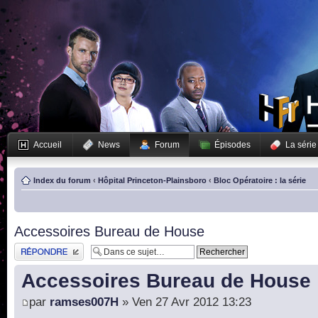
Accueil
News
Forum
Épisodes
La série
Index du forum
‹
Hôpital Princeton-Plainsboro
‹
Bloc Opératoire : la série
Accessoires Bureau de House
Publier une réponse
Accessoires Bureau de House
par
ramses007H
» Ven 27 Avr 2012 13:23